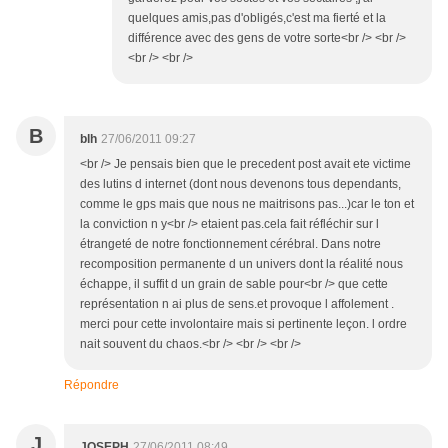
quelques amis,pas d'obligés,c'est ma fierté et la
différence avec des gens de votre sorte<br /> <br />
<br /> <br />
B
blh
27/06/2011 09:27
<br /> Je pensais bien que le precedent post avait ete victime
des lutins d internet (dont nous devenons tous dependants,
comme le gps mais que nous ne maitrisons pas...)car le ton et
la conviction n y<br /> etaient pas.cela fait réfléchir sur l
étrangeté de notre fonctionnement cérébral. Dans notre
recomposition permanente d un univers dont la réalité nous
échappe, il suffit d un grain de sable pour<br /> que cette
représentation n ai plus de sens.et provoque l affolement .
merci pour cette involontaire mais si pertinente leçon. l ordre
nait souvent du chaos.<br /> <br /> <br />
Répondre
J
JOSEPH
27/06/2011 08:49