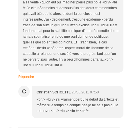
a sa vérité - qu'on eut pu imaginer pierre plus polie.<br /> <br
/> Je cite néanmoins ci-dessous l'un des deux commentaires
qui avait été publié alors, et dont la conclusion est
intéressante. J'ai - décidément, c'est une épidémie - perdu
trace de son auteur, qu'il<br /> m'en excuse.<br /> <br /> Il est
fondamental pour la stabilité politique d'une démocratie de ne
jamais stigmatiser en bloc une part du monde politique,
quelles que soient ses opinions. Et il s'agit bien, le cas
échéant, de<br /> séparer l'aspect moral de l'homme de sa
capacité à relancer une société vers le progrès, tant que l'un
ne pervertit pas l'autre. Il y a peu d'hommes parfaits...<br />
<br /> ><br /> <br /> <br />
Répondre
C
Christian SCHOETTL
28/06/2011 07:50
<br /> <br /> j'ai vraiment perdu le debut du 1°texte et
même si le temps ne compte pas je ne sais pas ou le
retrouver<br /> <br /> <br /> <br />