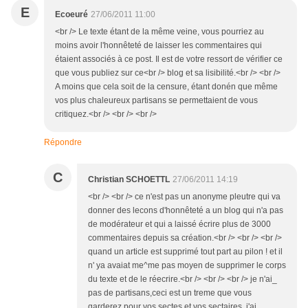
E
Ecoeuré
27/06/2011 11:00
<br /> Le texte étant de la même veine, vous pourriez au
moins avoir l'honnêteté de laisser les commentaires qui
étaient associés à ce post. Il est de votre ressort de vérifier ce
que vous publiez sur ce<br /> blog et sa lisibilité.<br /> <br />
A moins que cela soit de la censure, étant donén que même
vos plus chaleureux partisans se permettaient de vous
critiquez.<br /> <br /> <br />
Répondre
C
Christian SCHOETTL
27/06/2011 14:19
<br /> <br /> ce n'est pas un anonyme pleutre qui va
donner des lecons d'honnêteté a un blog qui n'a pas
de modérateur et qui a laissé écrire plus de 3000
commentaires depuis sa création.<br /> <br /> <br />
quand un article est supprimé tout part au pilon ! et il
n' ya avaiat me^me pas moyen de supprimer le corps
du texte et de le réecrire.<br /> <br /> <br /> je n'ai_
pas de partisans,ceci est un treme que vous
garderez pour vos sectes et vos sectaires ,j'ai