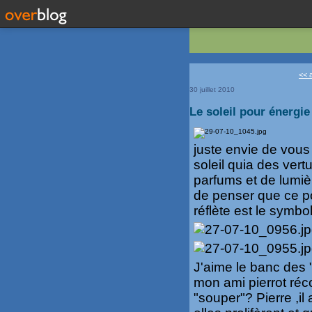
<< a
30 juillet 2010
Le soleil pour énergie
juste envie de vous 
soleil quia des vert
parfums et de lumiè
de penser que ce po
réflète est le symb
J'aime le banc des 
mon ami pierrot réco
"souper"? Pierre ,il 