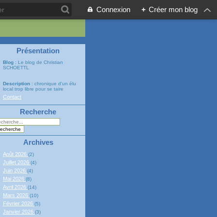
Connexion
+
Créer mon blog
Présentation
Blog
: Le blog de Christian
SCHOETTL
Description
: chronique d'un élu
local trop libre pour se taire
Contact
Recherche
Archives
Août 2026
(2)
Juillet 2026
(4)
Juin 2026
(4)
Mai 2026
(8)
Avril 2026
(14)
Mars 2026
(10)
Février 2026
(5)
Janvier 2026
(3)