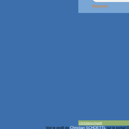
Répondre
christianschoettl
Christian SCHOETTL
Voir le profil de
sur le portail 