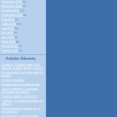
Décembre 2025
(9)
Novembre 2025
(7)
Octobre 2025
(11)
Septembre 2025
(8)
Août 2025
(6)
Juillet 2025
(10)
Juin 2025
(9)
Mai 2025
(7)
Avril 2025
(5)
Mars 2025
(8)
Février 2025
(7)
Janvier 2025
(4)
Articles Récents
CAMELS ' S NEWS juillet 2026
francais ,english ,arabic ,spanish
ici cela brule,le var entre enfer et
paradis
Le feu a Taradeau
Fontainebleau,la solidarité utile
Janvry equitation ,a nouveau
champions de france !
CAMELS NEWS JUIN 2026
L EPIDE ,un projet magnifique et
efficace
communauté de communes ,et
la lumière fut
La réactivité, première justice