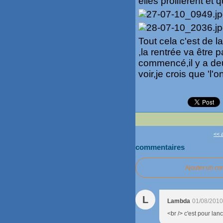
elles prolifèrent et 
Tout cela c'est de 
,la rentrée va être 
commencé,il y a deu
voir,je crois que 'l'
<< a
commentaires
Ajouter un c
L
Lambda
01/08/2010
<br /> c'est pour lanc