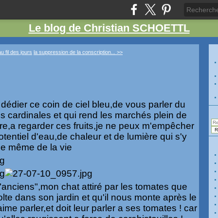
Le blog de Christian SCHOETTL
u fil des jours
la suppression de la conscription... >>
dédier ce coin de ciel bleu,de vous parler du
us cardinales et qui rend les marchés plein de
re,a regarder ces fruits,je ne peux m'empêcher
tentiel d'eau,de chaleur et de lumière qui s'y
ole même de la vie
"anciens",mon chat attiré par les tomates que
lte dans son jardin et qu'il nous monte après le
aime parler,et doit leur parler a ses tomates ! car