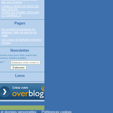
due aux victimes
CAMELS NEWS DU MOIS DE
MAI 2026 EN
FRANCAIS,ARABIC,ENGLISH
ET ESPANOL H
Pages
les schoettl mi-barbares,mi-
bédouins,Valls,mi-gauche,mi-
malin
Les voeux de Nathalie kociusko-
morizet
Newsletter
onnez-vous pour être averti des
veaux articles publiés.
ail
Liens
 et données personnelles
Préférences cookies