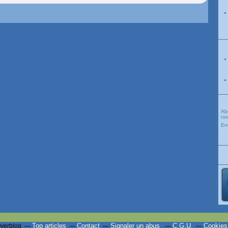
Ab
nou
Em
Top articles
Contact
Signaler un abus
C.G.U.
Cookies
Overblog