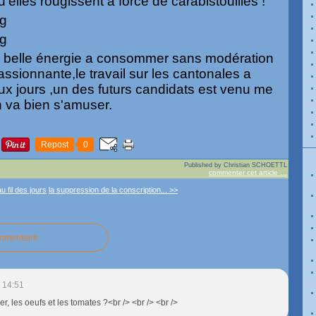
qu'elles rougissent a force de carabistouilles !
la belle énergie a consommer sans modération
passionnante,le travail sur les cantonales a
x jours ,un des futurs candidats est venu me
on va bien s'amuser.
Repost
0
Published by Christian SCHOETTL
commenter cet article
…
u fil des jours
la suppression de la conscription... >>
ommentaire
 14:51
er, les oeufs et les tomates ?<br /> <br /> <br />