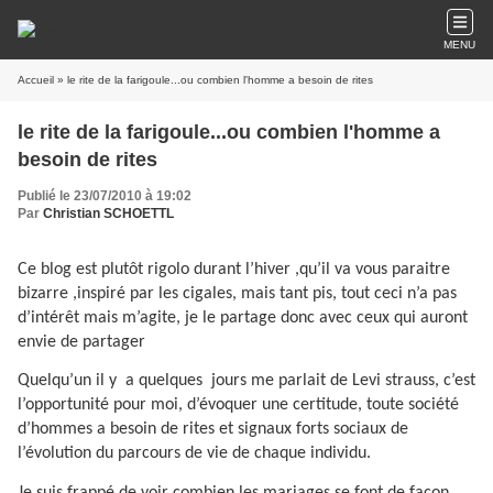
MENU
Accueil
» le rite de la farigoule...ou combien l'homme a besoin de rites
le rite de la farigoule...ou combien l'homme a
besoin de rites
Publié le 23/07/2010 à 19:02
Par
Christian SCHOETTL
Ce blog est plutôt rigolo durant l’hiver ,qu’il va vous paraitre
bizarre ,inspiré par les cigales, mais tant pis, tout ceci n’a pas
d’intérêt mais m’agite, je le partage donc avec ceux qui auront
envie de partager
Quelqu’un il y
a quelques
jours me parlait de Levi strauss, c’est
l’opportunité pour moi, d’évoquer une certitude, toute société
d’hommes a besoin de rites et signaux forts sociaux de
l’évolution du parcours de vie de chaque individu.
Je suis frappé de voir combien les mariages se font de façon