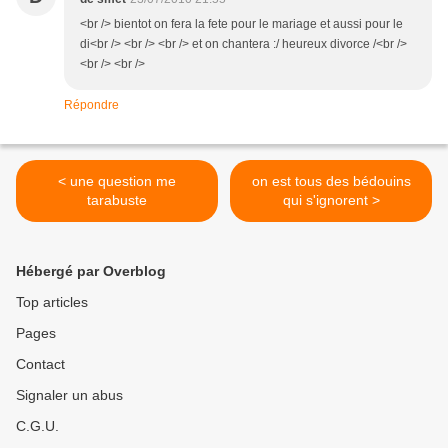
<br /> bientot on fera la fete pour le mariage et aussi pour le
di<br /> <br /> <br /> et on chantera :/ heureux divorce /<br />
<br /> <br />
Répondre
< une question me
on est tous des bédouins
tarabuste
qui s'ignorent >
Hébergé par Overblog
Top articles
Pages
Contact
Signaler un abus
C.G.U.