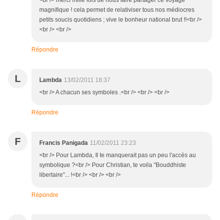
<br /> merci mille fois de nous faire partager ce voyage
magnifique ! cela permet de relativiser tous nos médiocres
petits soucis quotidiens ; vive le bonheur national brut !!<br />
<br /> <br />
Répondre
L
Lambda
13/02/2011 18:37
<br /> A chacun ses symboles .<br /> <br /> <br />
Répondre
F
Francis Panigada
11/02/2011 23:23
<br /> Pour Lambda, Il te manquerait pas un peu l'accès au
symbolique ?<br /> Pour Christian, te voila "Bouddhiste
libertaire"... !<br /> <br /> <br />
Répondre