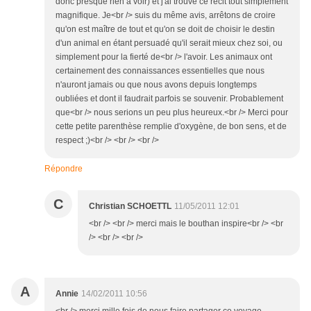
donc presque rien à voir) et j'ai trouvé ce récit tout simplement
magnifique. Je<br /> suis du même avis, arrêtons de croire
qu'on est maître de tout et qu'on se doit de choisir le destin
d'un animal en étant persuadé qu'il serait mieux chez soi, ou
simplement pour la fierté de<br /> l'avoir. Les animaux ont
certainement des connaissances essentielles que nous
n'auront jamais ou que nous avons depuis longtemps
oubliées et dont il faudrait parfois se souvenir. Probablement
que<br /> nous serions un peu plus heureux.<br /> Merci pour
cette petite parenthèse remplie d'oxygène, de bon sens, et de
respect ;)<br /> <br /> <br />
Répondre
C
Christian SCHOETTL
11/05/2011 12:01
<br /> <br /> merci mais le bouthan inspire<br /> <br
/> <br /> <br />
A
Annie
14/02/2011 10:56