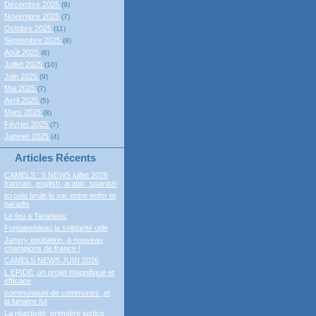
Décembre 2025
(9)
Novembre 2025
(7)
Octobre 2025
(11)
Septembre 2025
(8)
Août 2025
(6)
Juillet 2025
(10)
Juin 2025
(9)
Mai 2025
(7)
Avril 2025
(5)
Mars 2025
(8)
Février 2025
(7)
Janvier 2025
(4)
Articles Récents
CAMELS ' S NEWS juillet 2026
francais ,english ,arabic ,spanish
ici cela brule,le var entre enfer et
paradis
Le feu a Taradeau
Fontainebleau,la solidarité utile
Janvry equitation ,a nouveau
champions de france !
CAMELS NEWS JUIN 2026
L EPIDE ,un projet magnifique et
efficace
communauté de communes ,et
la lumière fut
La réactivité, première justice