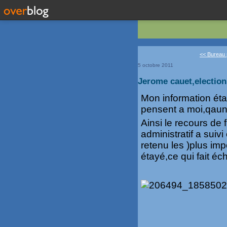
<< Bureau 
5 octobre 2011
Jerome cauet,election
Mon information éta
pensent a moi,qaun
Ainsi le recours de f
administratif a suiv
retenu les )plus im
étayé,ce qui fait éch