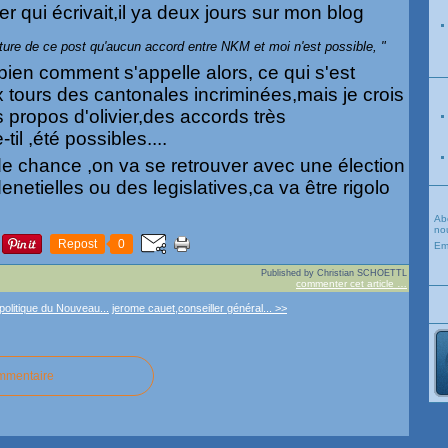
er qui écrivait,il ya deux jours sur mon blog
ecture de ce post qu'aucun accord entre NKM et moi n'est possible, "
bien comment s'appelle alors, ce qui s'est
x tours des cantonales incriminées,mais je crois
 propos d'olivier,des accords très
il ,été possibles....
e chance ,on va se retrouver avec une élection
enetielles ou des legislatives,ca va être rigolo
Ab
nou
Repost
0
Em
Published by Christian SCHOETTL
commenter cet article
…
politique du Nouveau...
jerome cauet,conseiller général... >>
ommentaire