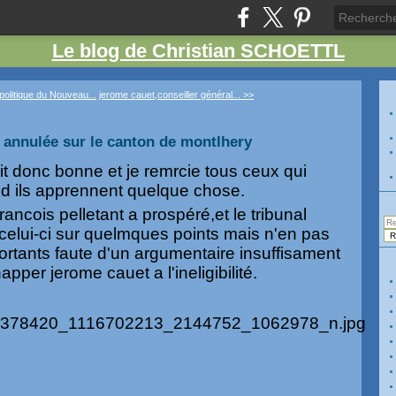
Le blog de Christian SCHOETTL
politique du Nouveau...
jerome cauet,conseiller général... >>
 annulée sur le canton de montlhery
it donc bonne et je remrcie tous ceux qui
d ils apprennent quelque chose.
rancois pelletant a prospéré,et le tribunal
i celui-ci sur quelmques points mais n'en pas
portants faute d'un argumentaire insuffisament
apper jerome cauet a l'ineligibilité.