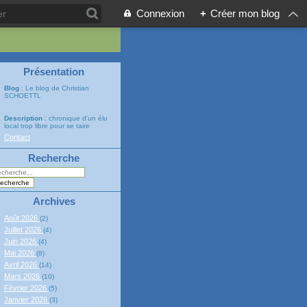
Connexion
+
Créer mon blog
Présentation
Blog
: Le blog de Christian
SCHOETTL
Description
: chronique d'un élu
local trop libre pour se taire
Contact
Recherche
Archives
Août 2026
(2)
Juillet 2026
(4)
Juin 2026
(4)
Mai 2026
(8)
Avril 2026
(14)
Mars 2026
(10)
Février 2026
(5)
Janvier 2026
(3)