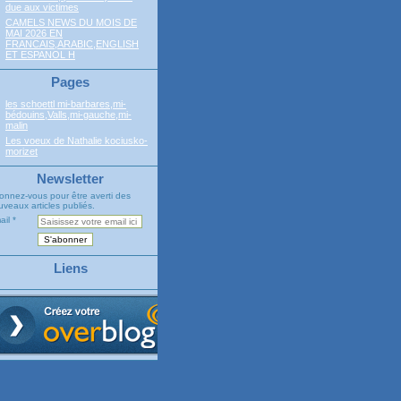
due aux victimes
CAMELS NEWS DU MOIS DE
MAI 2026 EN
FRANCAIS,ARABIC,ENGLISH
ET ESPANOL H
Pages
les schoettl mi-barbares,mi-
bédouins,Valls,mi-gauche,mi-
malin
Les voeux de Nathalie kociusko-
morizet
Newsletter
onnez-vous pour être averti des
veaux articles publiés.
ail
Liens