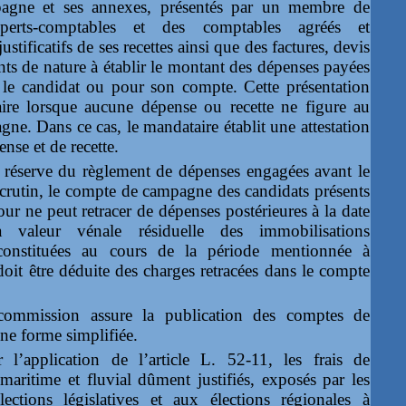
agne et ses annexes, présentés par un membre de
perts-comptables et des comptables agréés et
tificatifs de ses recettes ainsi que des factures, devis
ts de nature à établir le montant des dépenses payées
le candidat ou pour son compte. Cette présentation
aire lorsque aucune dépense ou recette ne figure au
e. Dans ce cas, le mandataire établit une attestation
nse et de recette.
 réserve du règlement de dépenses engagées avant le
scrutin, le compte de campagne des candidats présents
our ne peut retracer de dépenses postérieures à la date
a valeur vénale résiduelle des immobilisations
constituées au cours de la période mentionnée à
 doit être déduite des charges retracées dans le compte
ommission assure la publication des comptes de
e forme simplifiée.
 l’application de l’article L. 52-11, les frais de
 maritime et fluvial dûment justifiés, exposés par les
ections législatives et aux élections régionales à