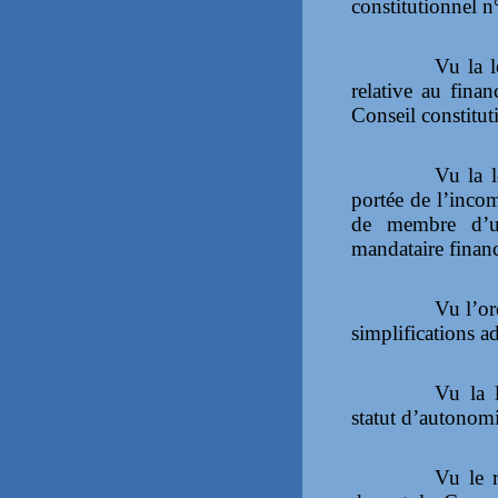
constitutionnel 
Vu la 
relative au fina
Conseil constitu
Vu la l
portée de l’incom
de membre d’un
mandataire financ
Vu l’o
simplifications ad
Vu la 
statut d’autonomi
Vu le 