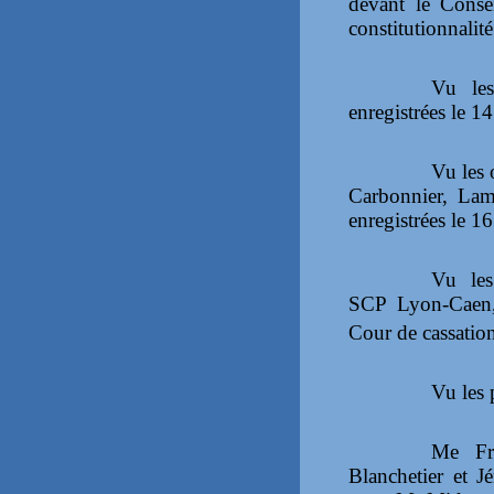
devant le Consei
constitutionnalité
Vu les
enregistrées le 14
Vu les 
Carbonnier
, Lam
enregistrées le 16
Vu les
SCP Lyon-Caen, 
Cour de cassation,
Vu les 
Me Fré
Blanchetier et 