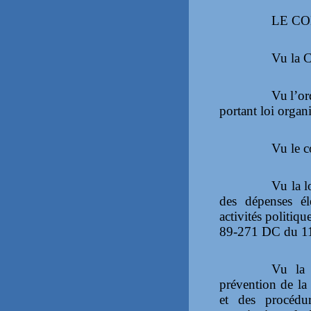
LE CO
Vu la C
Vu
l’o
portant loi organ
Vu le c
Vu la l
des dépenses él
activités politiq
89-271 DC du 11
Vu la 
prévention de la
et des procédu