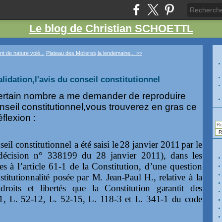
Le blog de Christian SCHOETTL
nt de nature volé...
Plateau des Molieres,la lendemaine... >>
idation,l'avis du conseil constitutionnel
ertain nombre a me demander de reproduire
nseil constitutionnel,vous trouverez en gras ce
éflexion :
eil constitutionnel a été saisi le
28 janvier 2011
par le
(décision n° 338199 du 28 janvier 2011), dans les
s à l’article 61-1 de la Constitution, d’une question
stitutionnalité posée par M. Jean-Paul H., relative à la
roits et libertés que la Constitution garantit des
1, L
. 52‑12, L. 52-
15, L
. 118-3 et L. 341-1 du code