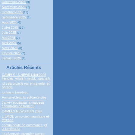
Décembre 2025
(9)
Novembre 2025
(7)
Octobre 2025
(11)
Septembre 2025
(8)
Août 2025
(6)
Juillet 2025
(10)
Juin 2025
(9)
Mai 2025
(7)
Avril 2025
(5)
Mars 2025
(8)
Février 2025
(7)
Janvier 2025
(4)
Articles Récents
CAMELS ' S NEWS juillet 2026
francais ,english ,arabic ,spanish
ici cela brule,le var entre enfer et
paradis
Le feu a Taradeau
Fontainebleau,la solidarité utile
Janvry equitation ,a nouveau
champions de france !
CAMELS NEWS JUIN 2026
L EPIDE ,un projet magnifique et
efficace
communauté de communes ,et
la lumière fut
La réactivité, première justice