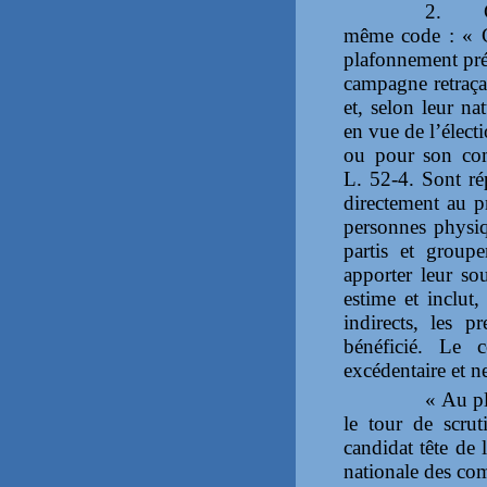
2.
même code : « C
plafonnement prév
campagne retraçan
et, selon leur n
en vue de l’élect
ou pour son com
L. 52-4. Sont ré
directement au pr
personnes physiq
partis et group
apporter leur so
estime et inclut,
indirects, les p
bénéficié. Le 
excédentaire et ne
« Au pl
le tour de scrut
candidat tête de
nationale des co