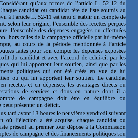
Considérant qu’aux termes de l’article L. 52-12 du
haque candidat ou candidat tête de liste soumis au
u à l’article L. 52-11 est tenu d’établir un compte de
t, selon leur origine, l’ensemble des recettes perçues
ature, l’ensemble des dépenses engagées ou effectuées
ion, hors celles de la campagne officielle par lui-même
pte, au cours de la période mentionnée à l’article
putées faites pour son compte les dépenses exposées
ofit du candidat et avec l’accord de celui-ci, par les
ues qui lui apportent leur soutien, ainsi que par les
ements politiques qui ont été créés en vue de lui
utien ou qui lui apportent leur soutien. Le candidat
 en recettes et en dépenses, les avantages directs ou
restations de services et dons en nature dont il a
compte de campagne doit être en équilibre ou
 peut présenter un déficit.
us tard avant 18 heures le neuvième vendredi suivant
in où l’élection a été acquise, chaque candidat ou
 liste présent au premier tour dépose à la Commission
mptes de campagne et des financements politiques son