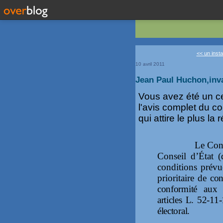
<< un insta
10 avril 2011
Jean Paul Huchon,inval
Vous avez été un c
l'avis complet du co
qui attire le plus la r
Le Cons
Conseil d’État 
conditions prévue
prioritaire de
con
conformité aux d
articles L. 52-11-
électoral.