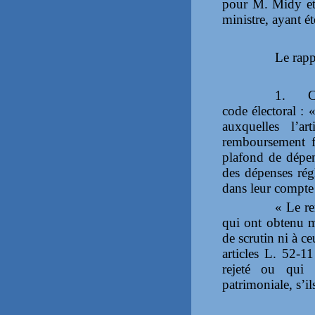
pour M. Midy et 
ministre, ayant é
Le rapp
1.
C
code électoral : 
auxquelles l’a
remboursement fo
plafond de dépe
des dépenses régl
dans leur compt
« Le re
qui ont obtenu m
de scrutin ni à c
articles L. 52‑
rejeté ou qui 
patrimoniale, s’il