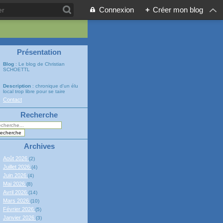
Connexion
+
Créer mon blog
Présentation
Blog
: Le blog de Christian
SCHOETTL
Description
: chronique d'un élu
local trop libre pour se taire
Contact
Recherche
Archives
Août 2026
(2)
Juillet 2026
(4)
Juin 2026
(4)
Mai 2026
(8)
Avril 2026
(14)
Mars 2026
(10)
Février 2026
(5)
Janvier 2026
(3)