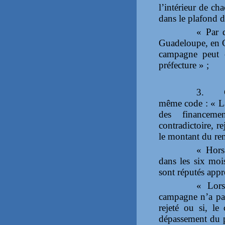
l’intérieur de ch
dans le plafond d
« Par 
Guadeloupe, en G
campagne peut é
préfecture » ;
3.
même code : « L
des financeme
contradictoire, r
le montant du rem
« Hors 
dans les six moi
sont réputés app
« Lors
campagne n’a pas 
rejeté ou si, le
dépassement du p