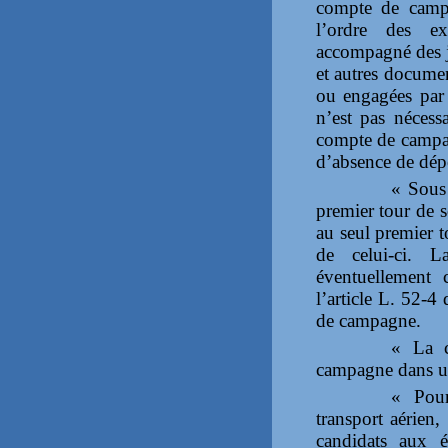
compte de camp
l’ordre des ex
accompagné des jus
et autres documen
ou engagées par 
n’est pas nécess
compte de campagn
d’absence de dépe
« Sous
premier tour de 
au seul premier t
de celui-ci. L
éventuellement 
l’article L. 52-4
de campagne.
« La c
campagne dans un
« Pour
transport aérien,
candidats aux él