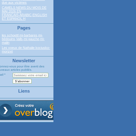
due aux victimes
CAMELS NEWS DU MOIS DE
MAI 2026 EN
FRANCAIS,ARABIC,ENGLISH
ET ESPANOL H
Pages
les schoettl mi-barbares,mi-
bédouins,Valls,mi-gauche,mi-
malin
Les voeux de Nathalie kociusko-
morizet
Newsletter
onnez-vous pour être averti des
veaux articles publiés.
ail
Liens