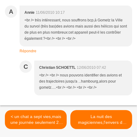
A
Annie
11/06/2010 10:17
<br /> très intéressant, nous souffrons bcp,à Gometz la Ville
du survol (très bas)des avions mais aussi des hélicos qui sont
de plus en plus nombreux:cet appareil peut-il les contrôler
également ?<br /> <br /> <br />
Répondre
C
Christian SCHOETTL
12/06/2010 07:42
<br /> <br /> nous pouvons identifier des avions et
des trajectoires jusqu'a ...hambourg,alors pour
gometz.....<br /> <br /> <br /> <br />
< un chat a sept vies,mais
La nuit des
une journée seulement 24
magiciennes,l'envers du
heures
décor ou le bonheur a
l'endroit >