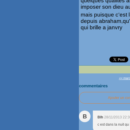
quelques qualités 
imposer son dieu a
mais puisque c'est 
depuis abraham,qu'i
qui brille a janvry
<< march
commentaires
Ajouter un c
B
Blh
28/11/2013 22:
c est dans la nuit qu 