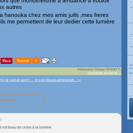
alors que monotheisme a tendance a vouloir
ux autres
la hanouka chez mes amis juifs ,mes freres
ls me permettent de leur dedier cette lumière
Repost
0
Ab
nou
Published by Christian SCHOETTL
commenter cet article
…
Em
é de noel de janvry :...
et si le tribunal administratif... >>
ommentaire
30
il est beau de croire à la lumiére.