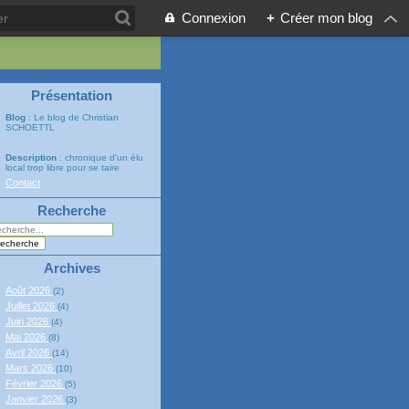
Connexion
+
Créer mon blog
Présentation
Blog
: Le blog de Christian
SCHOETTL
Description
: chronique d'un élu
local trop libre pour se taire
Contact
Recherche
Archives
Août 2026
(2)
Juillet 2026
(4)
Juin 2026
(4)
Mai 2026
(8)
Avril 2026
(14)
Mars 2026
(10)
Février 2026
(5)
Janvier 2026
(3)