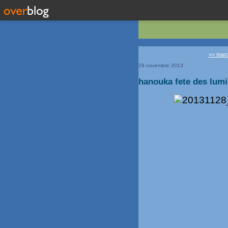
<< march
28 novembre 2013
hanouka fete des lumi