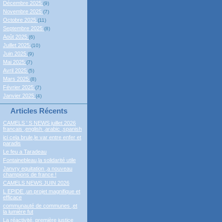
Décembre 2025
(9)
Novembre 2025
(7)
Octobre 2025
(11)
Septembre 2025
(8)
Août 2025
(6)
Juillet 2025
(10)
Juin 2025
(9)
Mai 2025
(7)
Avril 2025
(5)
Mars 2025
(8)
Février 2025
(7)
Janvier 2025
(4)
Articles Récents
CAMELS ' S NEWS juillet 2026
francais ,english ,arabic ,spanish
ici cela brule,le var entre enfer et
paradis
Le feu a Taradeau
Fontainebleau,la solidarité utile
Janvry equitation ,a nouveau
champions de france !
CAMELS NEWS JUIN 2026
L EPIDE ,un projet magnifique et
efficace
communauté de communes ,et
la lumière fut
La réactivité, première justice