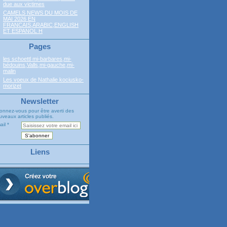
due aux victimes
CAMELS NEWS DU MOIS DE
MAI 2026 EN
FRANCAIS,ARABIC,ENGLISH
ET ESPANOL H
Pages
les schoettl mi-barbares,mi-
bédouins,Valls,mi-gauche,mi-
malin
Les voeux de Nathalie kociusko-
morizet
Newsletter
onnez-vous pour être averti des
veaux articles publiés.
ail
Liens