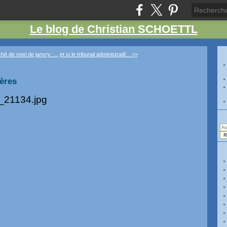
Le blog de Christian SCHOETTL
é de noel de janvry :...
et si le tribunal administratif... >>
ères