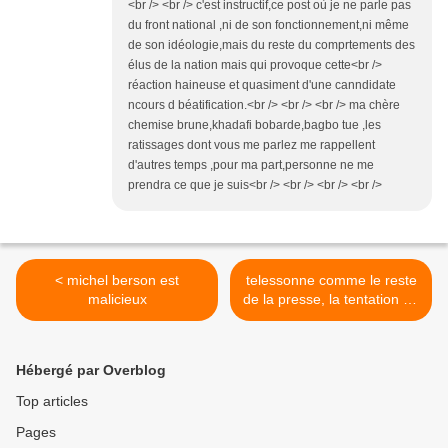
<br /> <br /> c'est instructif,ce post où je ne parle pas
du front national ,ni de son fonctionnement,ni même
de son idéologie,mais du reste du comprtements des
élus de la nation mais qui provoque cette<br />
réaction haineuse et quasiment d'une canndidate
ncours d béatification.<br /> <br /> <br /> ma chère
chemise brune,khadafi bobarde,bagbo tue ,les
ratissages dont vous me parlez me rappellent
d'autres temps ,pour ma part,personne ne me
prendra ce que je suis<br /> <br /> <br /> <br />
< michel berson est
telessonne comme le reste
malicieux
de la presse, la tentation de
la crispation >
Hébergé par Overblog
Top articles
Pages