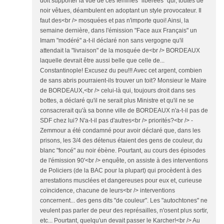
doit supporter la vue de ces femmes "libérées" qui, toutes de
noir vêtues, déambulent en adoptant un style provocateur. Il
faut des<br /> mosquées et pas n'importe quoi! Ainsi, la
semaine dernière, dans l'émission "Face aux Français" un
Imam "modéré" a-t-il déclaré non sans vergogne qu'il
attendait la "livraison" de la mosquée de<br /> BORDEAUX
laquelle devrait être aussi belle que celle de...
Constantinople! Excusez du peu!!! Avec cet argent, combien
de sans abris pourraient-ils trouver un toit? Monsieur le Maire
de BORDEAUX,<br /> celui-là qui, toujours droit dans ses
bottes, a déclaré qu'il ne serait plus Ministre et qu'il ne se
consacrerait qu'à sa bonne ville de BORDEAUX n'a-t-il pas de
SDF chez lui? N'a-t-il pas d'autres<br /> priorités?<br /> -
Zemmour a été condamné pour avoir déclaré que, dans les
prisons, les 3/4 des détenus étaient des gens de couleur, du
blanc "foncé" au noir ébène. Pourtant, au cours des épisodes
de l'émission 90'<br /> enquête, on assiste à des interventions
de Policiers (de la BAC pour la plupart) qui procèdent à des
arrestations musclées et dangereuses pour eux et, curieuse
coïncidence, chacune de leurs<br /> interventions
concernent... des gens dits "de couleur". Les "autochtones" ne
veulent pas parler de peur des représailles, n'osent plus sortir,
etc... Pourtant, quelqu'un devait passer le Karcher!<br /> Au