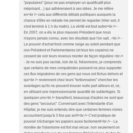
"populaires" (pour ne pas employer un qualificatif plus
méprisant....) qui adhèreraient à ses idées. Je me réfère
en<br /> cela aux différents débats politiques auxquels la
chance d'être en retraite me permet de regarder (Hier soir, il
s'est terminé à 1 h du matin). La vérité est tout autre!<br /> -
En 2007, on a élu le plus mauvais Président que nous
n'ayons jamais connu, avec les résultats que l'on sait...<br /> -
Le pouvoir d'achat fond comme neige au soleil pendant que
nos Président et Parlementaires (et tous les copains) ne
cessent de voir leurs revenus monter de façon régulière.<br />
- Je ne suis pas raciste, loin de là. Néanmoins, je comprends
que certains de mes compatriotes puissent ne plus supporter
ces flux migratoires de ces gens qui nous ont fichus dehors et
qui<br /> reviennent chez leurs "tortionnaires" chercher les
avantages qu'ils ne peuvent trouver nulle part ailleurs et, ce,
en utilisant une impressionnante quantité de subterfuges. Si
quelques uns<br /> travaillent, beaucoup d'autres ne sont que
des gens "secourus". Conversant avec l'intendante d'un
Hôpital, je me suis entendu dire que certaines femmes noires
accouchent jusqu'à 3 fois par an!!!<br /> C'est pratique de
pouvoir s'échanger les papiers aussi facilement!<br /> - La
montée de l'islamisme est fort mal vécue: non seulement on