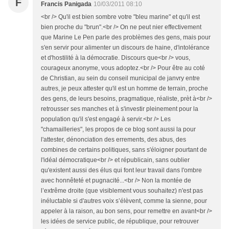
F
Francis Panigada
10/03/2011 08:10
<br /> Qu'il est bien sombre votre "bleu marine" et qu'il est
bien proche du "brun".<br /> On ne peut nier effectivement
que Marine Le Pen parle des problèmes des gens, mais pour
s'en servir pour alimenter un discours de haine, d'intolérance
et d'hostilité à la démocratie. Discours que<br /> vous,
courageux anonyme, vous adoptez.<br /> Pour être au coté
de Christian, au sein du conseil municipal de janvry entre
autres, je peux attester qu'il est un homme de terrain, proche
des gens, de leurs besoins, pragmatique, réaliste, prèt à<br />
retrousser ses manches et à s'investir pleinement pour la
population qu'il s'est engagé à servir.<br /> Les
"chamailleries", les propos de ce blog sont aussi la pour
l'attester, dénonciation des errements, des abus, des
combines de certains politiques, sans s'éloigner pourtant de
l'idéal démocratique<br /> et républicain, sans oublier
qu'existent aussi des élus qui font leur travail dans l'ombre
avec honnêteté et pugnacité...<br /> Non la montée de
l’extrême droite (que visiblement vous souhaitez) n'est pas
inéluctable si d'autres voix s’élèvent, comme la sienne, pour
appeler à la raison, au bon sens, pour remettre en avant<br />
les idées de service public, de république, pour retrouver