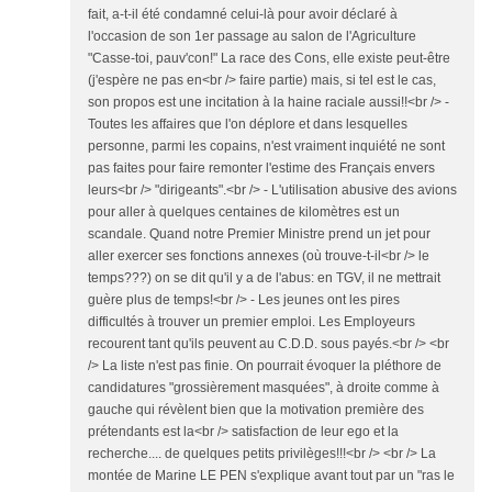
fait, a-t-il été condamné celui-là pour avoir déclaré à
l'occasion de son 1er passage au salon de l'Agriculture
"Casse-toi, pauv'con!" La race des Cons, elle existe peut-être
(j'espère ne pas en<br /> faire partie) mais, si tel est le cas,
son propos est une incitation à la haine raciale aussi!!<br /> -
Toutes les affaires que l'on déplore et dans lesquelles
personne, parmi les copains, n'est vraiment inquiété ne sont
pas faites pour faire remonter l'estime des Français envers
leurs<br /> "dirigeants".<br /> - L'utilisation abusive des avions
pour aller à quelques centaines de kilomètres est un
scandale. Quand notre Premier Ministre prend un jet pour
aller exercer ses fonctions annexes (où trouve-t-il<br /> le
temps???) on se dit qu'il y a de l'abus: en TGV, il ne mettrait
guère plus de temps!<br /> - Les jeunes ont les pires
difficultés à trouver un premier emploi. Les Employeurs
recourent tant qu'ils peuvent au C.D.D. sous payés.<br /> <br
/> La liste n'est pas finie. On pourrait évoquer la pléthore de
candidatures "grossièrement masquées", à droite comme à
gauche qui révèlent bien que la motivation première des
prétendants est la<br /> satisfaction de leur ego et la
recherche.... de quelques petits privilèges!!!<br /> <br /> La
montée de Marine LE PEN s'explique avant tout par un "ras le