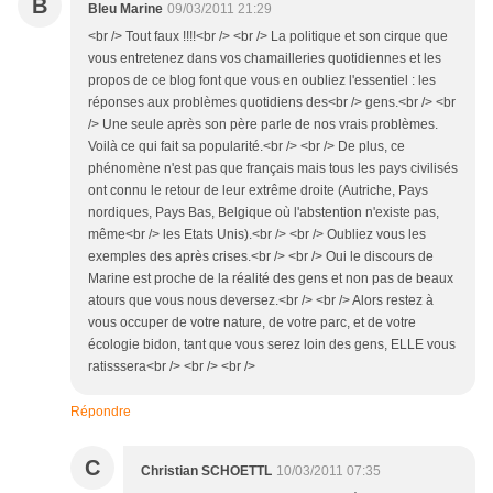
B
Bleu Marine
09/03/2011 21:29
<br /> Tout faux !!!!<br /> <br /> La politique et son cirque que
vous entretenez dans vos chamailleries quotidiennes et les
propos de ce blog font que vous en oubliez l'essentiel : les
réponses aux problèmes quotidiens des<br /> gens.<br /> <br
/> Une seule après son père parle de nos vrais problèmes.
Voilà ce qui fait sa popularité.<br /> <br /> De plus, ce
phénomène n'est pas que français mais tous les pays civilisés
ont connu le retour de leur extrême droite (Autriche, Pays
nordiques, Pays Bas, Belgique où l'abstention n'existe pas,
même<br /> les Etats Unis).<br /> <br /> Oubliez vous les
exemples des après crises.<br /> <br /> Oui le discours de
Marine est proche de la réalité des gens et non pas de beaux
atours que vous nous deversez.<br /> <br /> Alors restez à
vous occuper de votre nature, de votre parc, et de votre
écologie bidon, tant que vous serez loin des gens, ELLE vous
ratisssera<br /> <br /> <br />
Répondre
C
Christian SCHOETTL
10/03/2011 07:35