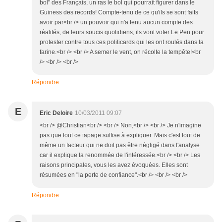
bol" des Français, un ras le bol qui pourrait figurer dans le
Guiness des records! Compte-tenu de ce qu'ils se sont faits
avoir par<br /> un pouvoir qui n'a tenu aucun compte des
réalités, de leurs soucis quotidiens, ils vont voter Le Pen pour
protester contre tous ces politicards qui les ont roulés dans la
farine.<br /> <br /> A semer le vent, on récolte la tempête!<br
/> <br /> <br />
Répondre
E
Eric Deloire
10/03/2011 09:07
<br /> @Christian<br /> <br /> Non,<br /> <br /> Je n'imagine
pas que tout ce tapage suffise à expliquer. Mais c'est tout de
même un facteur qui ne doit pas être négligé dans l'analyse
car il explique la renommée de l'intéressée.<br /> <br /> Les
raisons principales, vous les avez évoquées. Elles sont
résumées en "la perte de confiance".<br /> <br /> <br />
Répondre