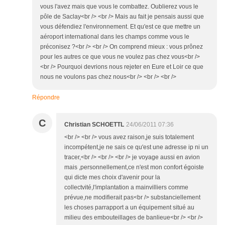
vous l'avez mais que vous le combattez. Oublierez vous le
pôle de Saclay<br /> <br /> Mais au fait je pensais aussi que
vous défendiez l'environnement. Et qu'est ce que mettre un
aéroport international dans les champs comme vous le
préconisez ?<br /> <br /> On comprend mieux : vous prônez
pour les autres ce que vous ne voulez pas chez vous<br />
<br /> Pourquoi devrions nous rejeter en Eure et Loir ce que
nous ne voulons pas chez nous<br /> <br /> <br />
Répondre
C
Christian SCHOETTL
24/06/2011 07:36
<br /> <br /> vous avez raison,je suis totalement
incompétent,je ne sais ce qu'est une adresse ip ni un
tracer,<br /> <br /> <br /> je voyage aussi en avion
mais ,personnellement,ce n'est mon confort égoiste
qui dicte mes choix d'avenir pour la
collectvité,l'implantation a mainvilliers comme
prévue,ne modifierait pas<br /> substanciellement
les choses parrapport a un équipement situé au
milieu des embouteillages de banlieue<br /> <br />