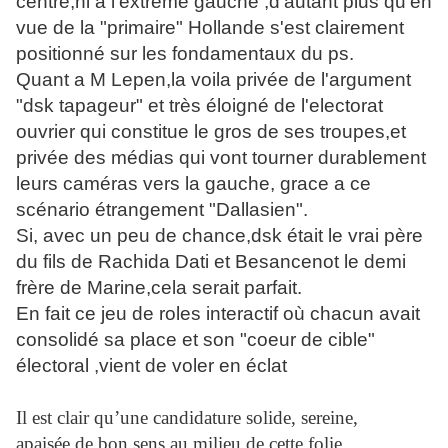
centre,ni a l'extrême gauche ,d'autant plus qu'en
vue de la "primaire" Hollande s'est clairement
positionné sur les fondamentaux du ps.
Quant a M Lepen,la voila privée de l'argument
"dsk tapageur" et très éloigné de l'electorat
ouvrier qui constitue le gros de ses troupes,et
privée des médias qui vont tourner durablement
leurs caméras vers la gauche, grace a ce
scénario étrangement "Dallasien".
Si, avec un peu de chance,dsk était le vrai père
du fils de Rachida Dati et Besancenot le demi
frère de Marine,cela serait parfait.
En fait ce jeu de roles interactif où chacun avait
consolidé sa place et son "coeur de cible"
électoral ,vient de voler en éclat
Il est clair qu’une candidature solide, sereine,
apaisée,de bon sens au milieu de cette folie