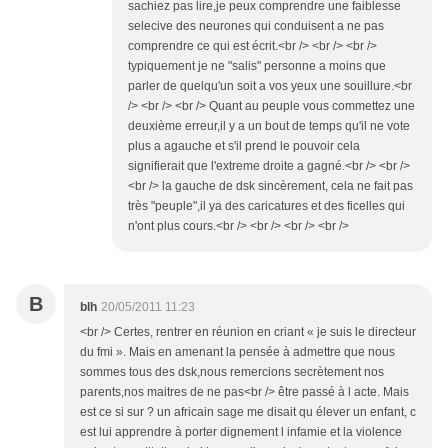
sachiez pas lire,je peux comprendre une faiblesse
selecive des neurones qui conduisent a ne pas
comprendre ce qui est écrit.<br /> <br /> <br />
typiquement je ne "salis" personne a moins que
parler de quelqu'un soit a vos yeux une souillure.<br
/> <br /> <br /> Quant au peuple vous commettez une
deuxième erreur,il y a un bout de temps qu'il ne vote
plus a agauche et s'il prend le pouvoir cela
signifierait que l'extreme droite a gagné.<br /> <br />
<br /> la gauche de dsk sincèrement, cela ne fait pas
très "peuple",il ya des caricatures et des ficelles qui
n'ont plus cours.<br /> <br /> <br /> <br />
B
blh
20/05/2011 11:23
<br /> Certes, rentrer en réunion en criant « je suis le directeur
du fmi ». Mais en amenant la pensée à admettre que nous
sommes tous des dsk,nous remercions secrètement nos
parents,nos maitres de ne pas<br /> être passé à l acte. Mais
est ce si sur ? un africain sage me disait qu élever un enfant, c
est lui apprendre à porter dignement l infamie et la violence