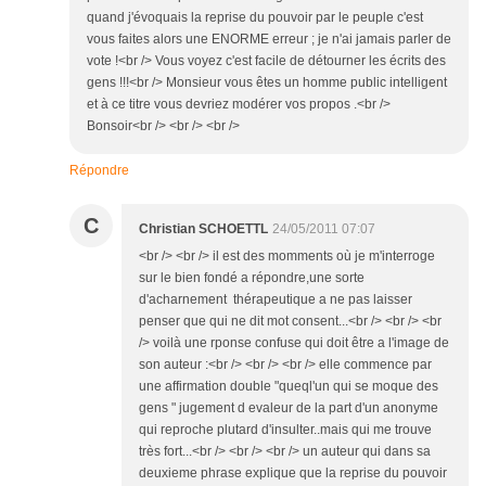
quand j'évoquais la reprise du pouvoir par le peuple c'est
vous faites alors une ENORME erreur ; je n'ai jamais parler de
vote !<br /> Vous voyez c'est facile de détourner les écrits des
gens !!!<br /> Monsieur vous êtes un homme public intelligent
et à ce titre vous devriez modérer vos propos .<br />
Bonsoir<br /> <br /> <br />
Répondre
C
Christian SCHOETTL
24/05/2011 07:07
<br /> <br /> il est des momments où je m'interroge
sur le bien fondé a répondre,une sorte
d'acharnement thérapeutique a ne pas laisser
penser que qui ne dit mot consent...<br /> <br /> <br
/> voilà une rponse confuse qui doit être a l'image de
son auteur :<br /> <br /> <br /> elle commence par
une affirmation double "queql'un qui se moque des
gens " jugement d evaleur de la part d'un anonyme
qui reproche plutard d'insulter..mais qui me trouve
très fort...<br /> <br /> <br /> un auteur qui dans sa
deuxieme phrase explique que la reprise du pouvoir