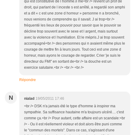
qui est constitutive de l homme.il me<br /> revient un prof de
droit, qui parlant de l inceste s est arrêté, a regardé son amphi
et a dit « c est une zone d horreur » personne n a bronché,
nous venions de comprendre qu il savait. J ai trop<br />
fréquenté les lieux de pouvoir pour savoir que le pouvoir se
décline trop souvent avec le sexe et l argent, mais surtout
avec la violence et l humiliation. Et le mépris.J ai trop souvent
accompagné<br /> des personnes qui n avaient même plus le
courage de mettre fin à leurs jours. Tout ceci est une zone d
horreur, mais ayons le courage de regarder. Crier 'je suis le
directeur du FMI" en sortant de<br /> la douche est un
exercice salutaire.<br /> <br /> <br />
Répondre
N
nialad
19/05/2011 17:46
<br /> DSK n'a jamais été le type d'homme à inspirer ma
sympathie. Sa suffisance hautaine m'a toujours ulcéré.... c'est
comme ça.<br /> Pour autant, cette affaire est un scandale:<br
/> - Ou il est réellement violeur et doit alors être puni comme
le "commun des mortels". Dans ce cas, s'agissant d'une