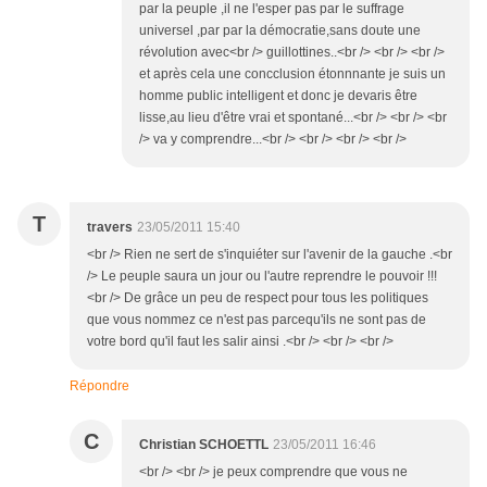
par la peuple ,il ne l'esper pas par le suffrage
universel ,par par la démocratie,sans doute une
révolution avec<br /> guillottines..<br /> <br /> <br />
et après cela une concclusion étonnnante je suis un
homme public intelligent et donc je devaris être
lisse,au lieu d'être vrai et spontané...<br /> <br /> <br
/> va y comprendre...<br /> <br /> <br /> <br />
T
travers
23/05/2011 15:40
<br /> Rien ne sert de s'inquiéter sur l'avenir de la gauche .<br
/> Le peuple saura un jour ou l'autre reprendre le pouvoir !!!
<br /> De grâce un peu de respect pour tous les politiques
que vous nommez ce n'est pas parcequ'ils ne sont pas de
votre bord qu'il faut les salir ainsi .<br /> <br /> <br />
Répondre
C
Christian SCHOETTL
23/05/2011 16:46
<br /> <br /> je peux comprendre que vous ne