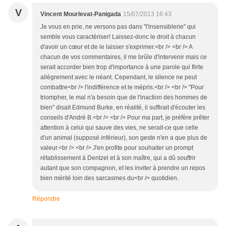
V
Vincent Mourlevat-Panigada
15/07/2013 16:43
Je vous en prie, ne versons pas dans "l'insensiblerie" qui
semble vous caractériser! Laissez-donc le droit à chacun
d'avoir un cœur et de le laisser s'exprimer.<br /> <br /> A
chacun de vos commentaires, il me brûle d'intervenir mais ce
serait accorder bien trop d'importance à une parole qui flirte
allègrement avec le néant. Cependant, le silence ne peut
combattre<br /> l'indifférence et le mépris.<br /> <br /> "Pour
triompher, le mal n'a besoin que de l'inaction des hommes de
bien" disait Edmund Burke, en réalité, il suffirait d'écouter les
conseils d'André B.<br /> <br /> Pour ma part, je préfère prêter
attention à celui qui sauve des vies, ne serait-ce que celle
d'un animal (supposé inférieur), son geste n'en a que plus de
valeur.<br /> <br /> J'en profite pour souhaiter un prompt
rétablissement à Dentzel et à son maître, qui a dû souffrir
autant que son compagnon, et les inviter à prendre un repos
bien mérité loin des sarcasmes du<br /> quotidien.
Répondre