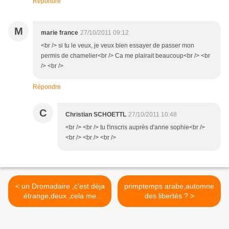
Répondre
M
marie france
27/10/2011 09:12
<br /> si tu le veux, je veux bien essayer de passer mon
permis de chamelier<br /> Ca me plairait beaucoup<br /> <br
/> <br />
Répondre
C
Christian SCHOETTL
27/10/2011 10:48
<br /> <br /> tu t'inscris auprès d'anne sophie<br />
<br /> <br /> <br />
< un Dromadaire ,c'est déja
primptemps arabe,automne
étrange,deux ,cela me
des libertés ? >
comble