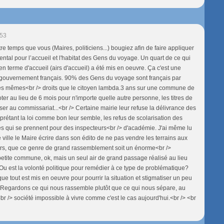
:53
 être temps que vous (Maires, politiciens...) bougiez afin de faire appliquer
tal pour l’accueil et l'habitat des Gens du voyage. Un quart de ce qui
t en terme d'accueil (airs d'accueil) a été mis en oeuvre. Ça c'est une
u gouvernement français. 90% des Gens du voyage sont français par
 les mêmes<br /> droits que le citoyen lambda.3 ans sur une commune de
ter au lieu de 6 mois pour n'importe quelle autre personne, les titres de
viser au commissariat...<br /> Certaine mairie leur refuse la délivrance des
erprétant la loi comme bon leur semble, les refus de scolarisation des
es qui se prennent pour des inspecteurs<br /> d'académie. J'ai même lu
 ville le Maire écrire dans son édito de ne pas vendre les terrains aux
rs, que ce genre de grand rassemblement soit un énorme<br />
tite commune, ok, mais un seul air de grand passage réalisé au lieu
 Ou est la volonté politique pour remédier à ce type de problématique?
 que tout est mis en oeuvre pour pourrir la situation et stigmatiser un peu
 Regardons ce qui nous rassemble plutôt que ce qui nous sépare, au
br /> société impossible à vivre comme c'est le cas aujourd'hui.<br /> <br