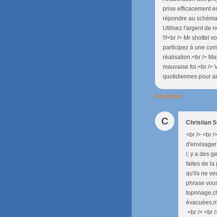
prise efficacement en
répondre au schéma,
Utilisez l'argent de 
!!!<br /> Mr shottel 
participez à une com
réalisation.<br /> Ma
mauvaise foi.<br />
quotidiennes pour arr
Répondre
C
Christian
<br /> <br /
d'envisager 
i; y a des 
faites de la
qu'ils ne v
phrase vous
topnnage,chi
évacuées,ma
<br /> <br /