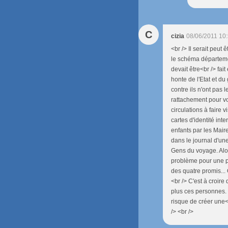
C
cizia
08/06/2011 10
<br /> Il serait peut
le schéma départemen
devait être<br /> fai
honte de l'Etat et d
contre ils n'ont pas
rattachement pour vo
circulations à faire 
cartes d'identité int
enfants par les Mair
dans le journal d'une
Gens du voyage. Alo
problème pour une pe
des quatre promis...
<br /> C'est à croire
plus ces personnes.
risque de créer une<
/> <br />