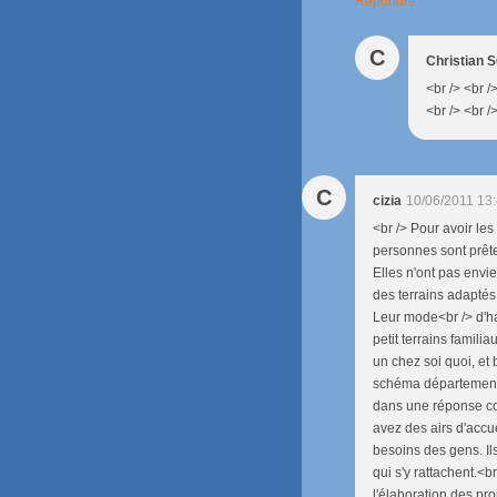
Répondre
C
Christian
<br /> <br /
<br /> <br /
C
cizia
10/06/2011 13
<br /> Pour avoir les
personnes sont prêt
Elles n'ont pas envi
des terrains adaptés
Leur mode<br /> d'ha
petit terrains famili
un chez soi quoi, et
schéma départemental
dans une réponse coll
avez des airs d'accue
besoins des gens. Il
qui s'y rattachent.<b
l'élaboration des pro