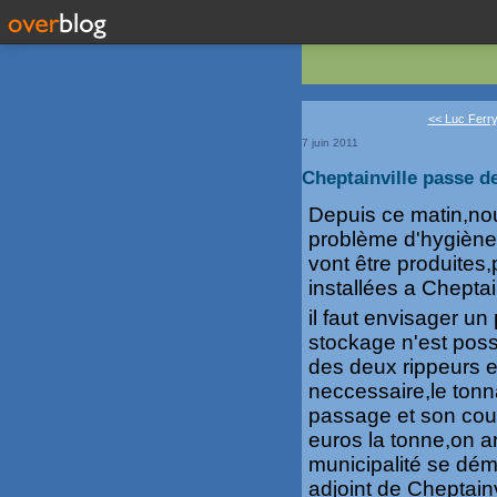
<< Luc Ferry
7 juin 2011
Cheptainville passe d
Depuis ce matin,nou
problème d'hygiène 
vont être produite
installées a Cheptai
il faut envisager un
stockage n'est poss
des deux rippeurs e
neccessaire,le ton
passage et son cout
euros la tonne,on a
municipalité se dém
adjoint de Cheptain