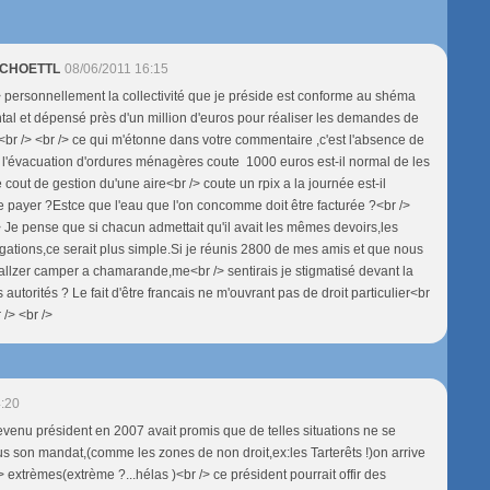
 SCHOETTL
08/06/2011 16:15
/> personnellement la collectivité que je préside est conforme au shéma
al et dépensé près d'un million d'euros pour réaliser les demandes de
> <br /> <br /> ce qui m'étonne dans votre commentaire ,c'est l'absence de
i l'évacuation d'ordures ménagères coute 1000 euros est-il normal de les
e cout de gestion du'une aire<br /> coute un rpix a la journée est-il
e payer ?Estce que l'eau que l'on concomme doit être facturée ?<br />
/> Je pense que si chacun admettait qu'il avait les mêmes devoirs,les
ations,ce serait plus simple.Si je réunis 2800 de mes amis et que nous
allzer camper a chamarande,me<br /> sentirais je stigmatisé devant la
 autorités ? Le fait d'être francais ne m'ouvrant pas de droit particulier<br
 /> <br />
4:20
evenu président en 2007 avait promis que de telles situations ne se
us son mandat,(comme les zones de non droit,ex:les Tarterêts !)on arrive
> extrèmes(extrème ?...hélas )<br /> ce président pourrait offir des