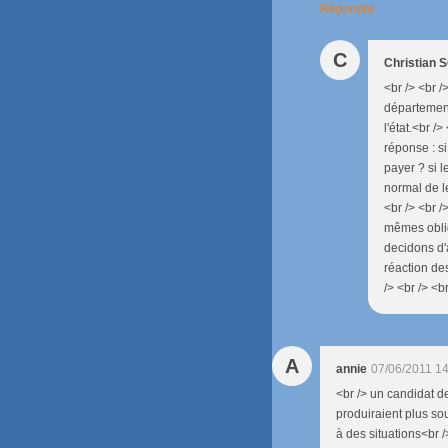
Répondre
C
Christian
<br /> <br 
département
l'état.<br /
réponse : s
payer ? si l
normal de l
<br /> <br 
mêmes oblig
decidons d'
réaction des
/> <br /> <br
A
annie
07/06/2011 1
<br /> un candidat d
produiraient plus so
à des situations<br /