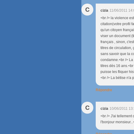
C
cizia
11/06/2011 14
<br /> la violence e
citation(votre profil
qu'un citoyen françai
viser un document (tit
français , sinon, c'e
titres de circulation
sans savoir que la co
condamne.<br /> La F
titres dès 16 ans.<b
puisse les fliquer his
<br /> La bétise n'a 
Répondre
C
cizia
10/06/2011 13
<br /> J'ai tellement
l'bonjour monsieur...<