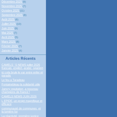
Décembre 2025
(9)
Novembre 2025
(7)
Octobre 2025
(11)
Septembre 2025
(8)
Août 2025
(6)
Juillet 2025
(10)
Juin 2025
(9)
Mai 2025
(7)
Avril 2025
(5)
Mars 2025
(8)
Février 2025
(7)
Janvier 2025
(4)
Articles Récents
CAMELS ' S NEWS juillet 2026
francais ,english ,arabic ,spanish
ici cela brule,le var entre enfer et
paradis
Le feu a Taradeau
Fontainebleau,la solidarité utile
Janvry equitation ,a nouveau
champions de france !
CAMELS NEWS JUIN 2026
L EPIDE ,un projet magnifique et
efficace
communauté de communes ,et
la lumière fut
La réactivité, première justice