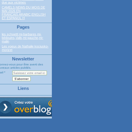
due aux victimes
CAMELS NEWS DU MOIS DE
MAI 2026 EN
FRANCAIS,ARABIC,ENGLISH
ET ESPANOL H
Pages
les schoettl mi-barbares,mi-
bédouins,Valls,mi-gauche,mi-
malin
Les voeux de Nathalie kociusko-
morizet
Newsletter
onnez-vous pour être averti des
veaux articles publiés.
ail
Liens