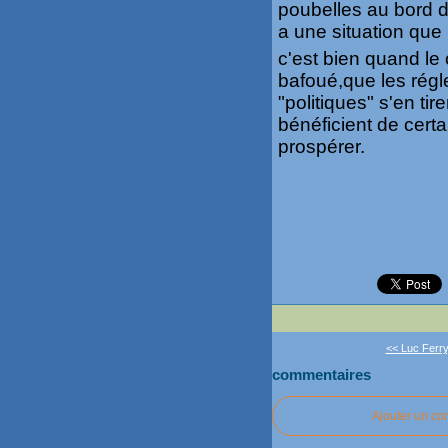
poubelles au bord de
a une situation que
c'est bien quand le 
bafoué,que les régl
"politiques" s'en t
bénéficient de cert
prospérer.
<< Luc Ferry
commentaires
Ajouter un c