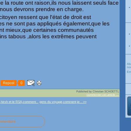
 la route ont raison,ils nous laissent seuls face
 nous devrons prendre en charge.
citoyen ressent que l'état de droit est
es ne sont pas appliqués également,que les
irent mieux,que certaines communautés
ains tabous ,alors les extrêmes peuvent
Ab
nou
Em
Repost
0
Published by Christian SCHOETTL
commenter cet article
…
,hirsh et le RSA,comment...
gens du voyage,comment je... >>
ommentaire