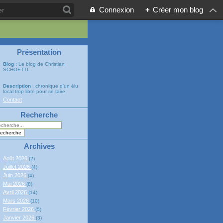
Connexion
+
Créer mon blog
Présentation
Blog
: Le blog de Christian
SCHOETTL
Description
: chronique d'un élu
local trop libre pour se taire
Contact
Recherche
Archives
Août 2026
(2)
Juillet 2026
(4)
Juin 2026
(4)
Mai 2026
(8)
Avril 2026
(14)
Mars 2026
(10)
Février 2026
(5)
Janvier 2026
(3)