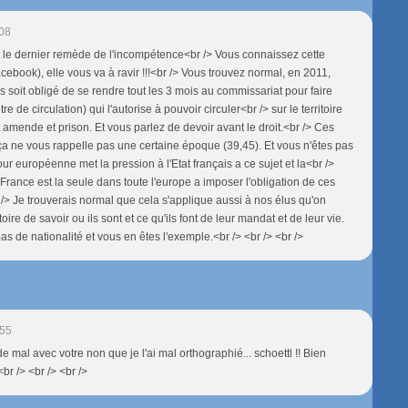
:08
st le dernier remède de l'incompétence<br /> Vous connaissez cette
 facebook), elle vous va à ravir !!!<br /> Vous trouvez normal, en 2011,
s soit obligé de se rendre tout les 3 mois au commissariat pour faire
re de circulation) qui l'autorise à pouvoir circuler<br /> sur le territoire
st amende et prison. Et vous parlez de devoir avant le droit.<br /> Ces
, ça ne vous rappelle pas une certaine époque (39,45). Et vous n'êtes pas
ur européenne met la pression à l'Etat français a ce sujet et la<br />
rance est la seule dans toute l'europe a imposer l'obligation de ces
r /> Je trouverais normal que cela s'applique aussi à nos élus qu'on
toire de savoir ou ils sont et ce qu'ils font de leur mandat et de leur vie.
pas de nationalité et vous en êtes l'exemple.<br /> <br /> <br />
:55
 de mal avec votre non que je l'ai mal orthographié... schoettl !! Bien
br /> <br /> <br />