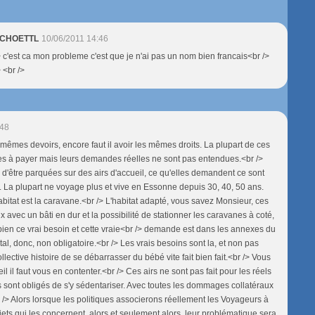
 SCHOETTL
10/06/2011 14:46
> c'est ca mon probleme c'est que je n'ai pas un nom bien francais<br />
> <br />
:48
 mêmes devoirs, encore faut il avoir les mêmes droits. La plupart de ces
es à payer mais leurs demandes réelles ne sont pas entendues.<br />
e d'être parquées sur des airs d'accueil, ce qu'elles demandent ce sont
. La plupart ne voyage plus et vive en Essonne depuis 30, 40, 50 ans.
bitat est la caravane.<br /> L'habitat adapté, vous savez Monsieur, ces
aux avec un bâti en dur et la possibilité de stationner les caravanes à coté,
 bien ce vrai besoin et cette vraie<br /> demande est dans les annexes du
, donc, non obligatoire.<br /> Les vrais besoins sont la, et non pas
ective histoire de se débarrasser du bébé vite fait bien fait.<br /> Vous
il il faut vous en contenter.<br /> Ces airs ne sont pas fait pour les réels
s sont obligés de s'y sédentariser. Avec toutes les dommages collatéraux
r /> Alors lorsque les politiques associerons réellement les Voyageurs à
jets qui les concernent, alors et seulement alors, leur problématique sera