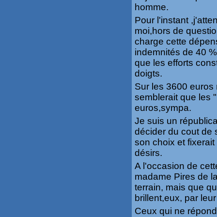
homme.
Pour l'instant ,j'att
moi,hors de questio
charge cette dépen
indemnités de 40 %,
que les efforts con
doigts.
Sur les 3600 euros
semblerait que les "
euros,sympa.
Je suis un républic
décider du cout de 
son choix et fixerai
désirs.
A l'occasion de cett
madame Pires de la p
terrain, mais que q
brillent,eux, par le
Ceux qui ne répond