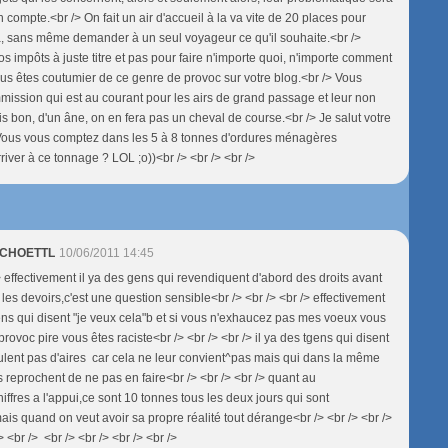
 compte.<br /> On fait un air d'accueil à la va vite de 20 places pour
 sans même demander à un seul voyageur ce qu'il souhaite.<br />
nos impôts à juste titre et pas pour faire n'importe quoi, n'importe comment
vous êtes coutumier de ce genre de provoc sur votre blog.<br /> Vous
mission qui est au courant pour les airs de grand passage et leur non
is bon, d'un âne, on en fera pas un cheval de course.<br /> Je salut votre
 Vous vous comptez dans les 5 à 8 tonnes d'ordures ménagères
iver à ce tonnage ? LOL ;o))<br /> <br /> <br />
 SCHOETTL
10/06/2011 14:45
> effectivement il ya des gens qui revendiquent d'abord des droits avant
les devoirs,c'est une question sensible<br /> <br /> <br /> effectivement
gens qui disent "je veux cela"b et si vous n'exhaucez pas mes voeux vous
 provoc pire vous êtes raciste<br /> <br /> <br /> il ya des tgens qui disent
eulent pas d'aires car cela ne leur convient^pas mais qui dans la même
 reprochent de ne pas en faire<br /> <br /> <br /> quant au
ffres a l'appui,ce sont 10 tonnes tous les deux jours qui sont
is quand on veut avoir sa propre réalité tout dérange<br /> <br /> <br />
> <br /> <br /> <br /> <br /> <br />