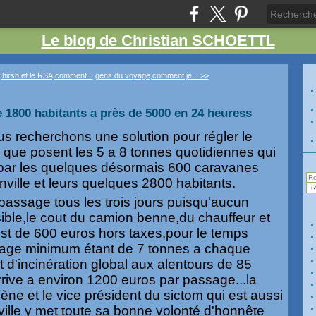
Le blog de Christian SCHOETTL
,hirsh et le RSA,comment...
gens du voyage,comment je... >>
e 1800 habitants a près de 5000 en 24 heuress
s recherchons une solution pour régler le
que posent les 5 a 8 tonnes quotidiennes qui
s,par les quelques désormais 600 caravanes
nville et leurs quelques 2800 habitants.
 passage tous les trois jours puisqu'aucun
ible,le cout du camion benne,du chauffeur et
st de 600 euros hors taxes,pour le temps
nage minimum étant de 7 tonnes a chaque
 d'incinération global aux alentours de 85
rrive a environ 1200 euros par passage...la
ène et le vice président du sictom qui est aussi
ville y met toute sa bonne volonté d'honnête