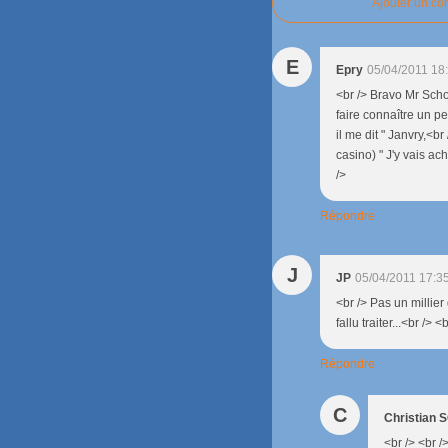
Ajouter un c
E
Epry
05/04/2011 18
<br /> Bravo Mr Scho
faire connaître un p
il me dit " Janvry,<b
casino) " J'y vais ac
/>
Répondre
J
JP
05/04/2011 17:3
<br /> Pas un millier 
fallu traiter...<br /> <
Répondre
C
Christian
<br /> <br />