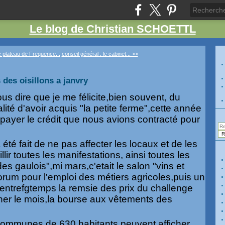
Le blog de Christian SCHOETTL
e plateau de Frequence...
conseil général : le cabinet... >>
des oisillons a janvry
 dire que je me félicite,bien souvent, du
lité d'avoir acquis "la petite ferme",cette année
ayer le crédit que nous avions contracté pour
 été fait de ne pas affecter les locaux et de les
illir toutes les manifestations, ainsi toutes les
es gaulois",mi mars,c'etait le salon "vins et
orum pour l'emploi des métiers agricoles,puis un
entrefgtemps la remsie des prix du challenge
iner le mois,la bourse aux vêtements des
 communes de 630 habitants peuvent afficher