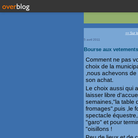
<< Sur l
5 avril 2011
Bourse aux vetements 
Comment ne pas vous
choix de la municipa
,nous achevons de p
son achat.
Le choix aussi qui a
laisser libre d'accue
semaines,"la table d
fromages",puis ,le f
spectacle équestre,
"garo" et pour term
"oisillons !
Peu de lieux et de