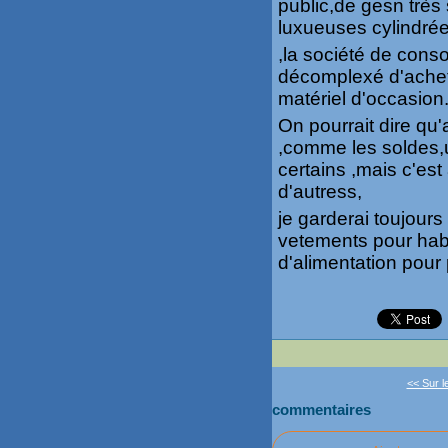
public,de gesn très
luxueuses cylindrée
,la société de cons
décomplexé d'achet
matériel d'occasion
On pourrait dire qu'
,comme les soldes,
certains ,mais c'es
d'autress,
je garderai toujour
vetements pour habil
d'alimentation pour 
<< Sur l
commentaires