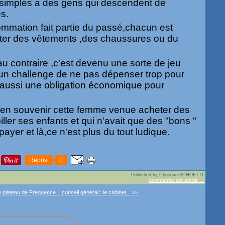
 simples a des gens qui descendent de
s.
ommation fait partie du passé,chacun est
er des vêtements ,des chaussures ou du
.
au contraire ,c'est devenu une sorte de jeu
un challenge de ne pas dépenser trop pour
t aussi une obligation économique pour
s en souvenir cette femme venue acheter des
ler ses enfants et qui n'avait que des "bons "
payer et là,ce n'est plus du tout ludique.
Repost
0
Published by Christian SCHOETTL
commenter cet article
…
e plateau de Frequence...
conseil général : le cabinet... >>