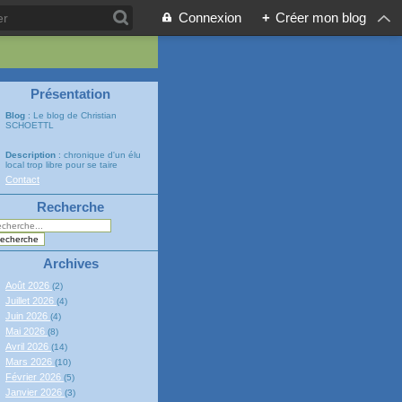
Connexion
+
Créer mon blog
Présentation
Blog
: Le blog de Christian
SCHOETTL
Description
: chronique d'un élu
local trop libre pour se taire
Contact
Recherche
Archives
Août 2026
(2)
Juillet 2026
(4)
Juin 2026
(4)
Mai 2026
(8)
Avril 2026
(14)
Mars 2026
(10)
Février 2026
(5)
Janvier 2026
(3)