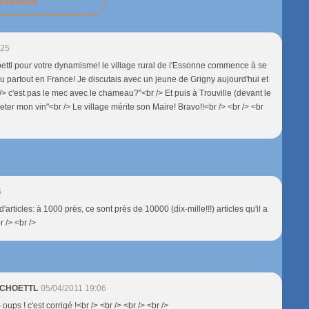
ommentaire
:25
ettl pour votre dynamisme! le village rural de l'Essonne commence à se
eu partout en France! Je discutais avec un jeune de Grigny aujourd'hui et
r /> c'est pas le mec avec le chameau?"<br /> Et puis à Trouville (devant le
heter mon vin"<br /> Le village mérite son Maire! Bravo!!<br /> <br /> <br
5
d'articles: à 1000 près, ce sont près de 10000 (dix-mille!!!) articles qu'il a
br /> <br />
 SCHOETTL
05/04/2011 19:06
 oups ! c'est corrigé !<br /> <br /> <br /> <br />