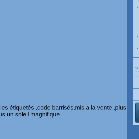
Ab
nou
Em
les étiquetés ,code barrisés,mis a la vente ,plus
s un soleil magnifique.