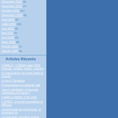
Décembre 2025
(9)
Novembre 2025
(7)
Octobre 2025
(11)
Septembre 2025
(8)
Août 2025
(6)
Juillet 2025
(10)
Juin 2025
(9)
Mai 2025
(7)
Avril 2025
(5)
Mars 2025
(8)
Février 2025
(7)
Janvier 2025
(4)
Articles Récents
CAMELS ' S NEWS juillet 2026
francais ,english ,arabic ,spanish
ici cela brule,le var entre enfer et
paradis
Le feu a Taradeau
Fontainebleau,la solidarité utile
Janvry equitation ,a nouveau
champions de france !
CAMELS NEWS JUIN 2026
L EPIDE ,un projet magnifique et
efficace
communauté de communes ,et
la lumière fut
La réactivité, première justice