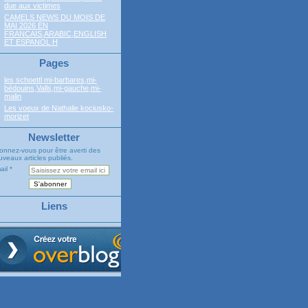
due aux victimes
CAMELS NEWS DU MOIS DE
MAI 2026 EN
FRANCAIS,ARABIC,ENGLISH
ET ESPANOL H
Pages
les schoettl mi-barbares,mi-
bédouins,Valls,mi-gauche,mi-
malin
Les voeux de Nathalie kociusko-
morizet
Newsletter
onnez-vous pour être averti des
veaux articles publiés.
ail
Liens