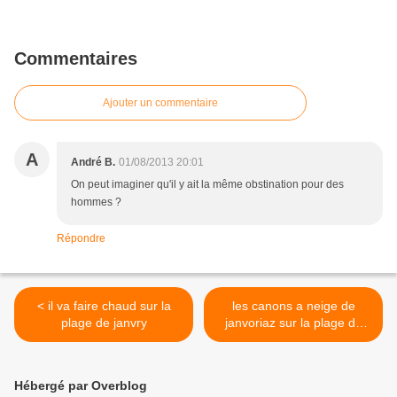
Commentaires
Ajouter un commentaire
A
André B.
01/08/2013 20:01
On peut imaginer qu'il y ait la même obstination pour des
hommes ?
Répondre
< il va faire chaud sur la
les canons a neige de
plage de janvry
janvoriaz sur la plage de
janvry >
Hébergé par Overblog