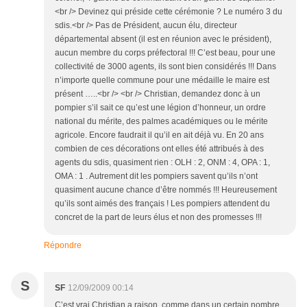
<br /> Devinez qui préside cette cérémonie ? Le numéro 3 du
sdis.<br /> Pas de Président, aucun élu, directeur
départemental absent (il est en réunion avec le président),
aucun membre du corps préfectoral !!! C’est beau, pour une
collectivité de 3000 agents, ils sont bien considérés !!! Dans
n’importe quelle commune pour une médaille le maire est
présent …..<br /> <br /> Christian, demandez donc à un
pompier s’il sait ce qu’est une légion d’honneur, un ordre
national du mérite, des palmes académiques ou le mérite
agricole. Encore faudrait il qu’il en ait déjà vu. En 20 ans
combien de ces décorations ont elles été attribués à des
agents du sdis, quasiment rien : OLH : 2, ONM : 4, OPA : 1,
OMA : 1 . Autrement dit les pompiers savent qu’ils n’ont
quasiment aucune chance d’être nommés !!! Heureusement
qu’ils sont aimés des français ! Les pompiers attendent du
concret de la part de leurs élus et non des promesses !!!
Répondre
S
SF
12/09/2009 00:14
C’est vrai Christian a raison, comme dans un certain nombre