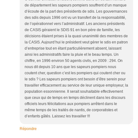
de département les sapeurs pompiers souffrent d’un manque
d’écoute de la part des présidents de sdis. Les gouvernances
des sdis depuis 1996 ont vu un transfert de la responsabilité,
de l’opérationnel vers l’administratif. Les anciens présidents
de CASIS géraient le SDIS 91 en bon père de famille, les
décisions étaient prises à la quasi unanimité des membres de
la CASIS. Aujourd’hui le président veut gérer le sdis en patron
d’entreprise tout en étant particulièrement absent, laissant
ainsi les administratifs faire la pluie et le beau temps. Un
chiffre, en 1996 environ 50 agents civils, en 2009 : 294. On
nous dit depuis 10 ans que les sapeurs pompiers nous
coutent cher, question c’est les pompiers qui coutent cher ou
le sdis ? Les sapeurs pompiers ont besoin d’être serein pour
travailler efficacement au service de leur unique employeur, la
population essonnienne. Il serait souhaitable effectivement
que ceux qui de temps en temps déclinent dans les discours
officiels leurs félicitations aux pompiers arrêtent dans le
même temps de les traités de nantis, de corporatistes et
d’enfants gâtés. Laissez les travailler !!!
Répondre