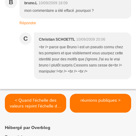
B
bruno.L
10/09/2009 18:09
mon commentaire a été effacé ,pourquoi ?
Répondre
C
Christian SCHOETTL
10/09/2009 20:06
<br /> parce que Bruno l est un pseudo connu chez
les pompiers et que visiblement vous usurpez cette
identité pour des motifs que j'ignore.J'ai eu le vrai
bruno l plutôt surpris.Cessons sans cesse de<br />
manipuler !<br /> <br /> <br />
< Quand l'échelle des
réunions publiques >
valeurs rejoint l'échelle des
pompiers
Hébergé par Overblog