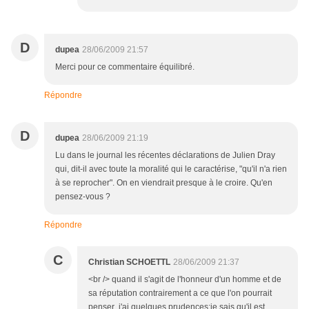
D
dupea
28/06/2009 21:57
Merci pour ce commentaire équilibré.
Répondre
D
dupea
28/06/2009 21:19
Lu dans le journal les récentes déclarations de Julien Dray
qui, dit-il avec toute la moralité qui le caractérise, "qu'il n'a rien
à se reprocher". On en viendrait presque à le croire. Qu'en
pensez-vous ?
Répondre
C
Christian SCHOETTL
28/06/2009 21:37
<br /> quand il s'agit de l'honneur d'un homme et de
sa réputation contrairement a ce que l'on pourrait
penser ,j'ai quelques prudences;je sais qu'il est