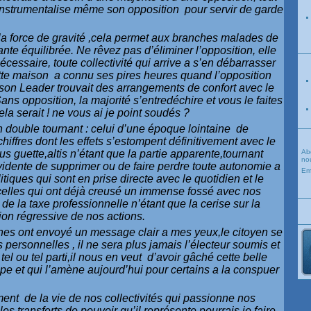
 instrumentalise même son opposition pour servir de garde
.
la force de gravité ,cela permet aux branches malades de
ante équilibrée. Ne rêvez pas d’éliminer l’opposition, elle
essaire, toute collectivité qui arrive a s’en débarrasser
tte maison a connu ses pires heures quand l’opposition
 son Leader trouvait des arrangements de confort avec le
ans opposition, la majorité s’entredéchire et vous le faites
la serait ! ne vous ai je point soudés ?
n double tournant : celui d’une époque lointaine de
iffres dont les effets s’estompent définitivement avec le
us guette,altis n’étant que la partie apparente,tournant
Ab
nou
vidente de supprimer ou de faire perdre toute autonomie a
Em
itiques qui sont en prise directe avec le quotidien et le
celles qui ont déjà creusé un immense fossé avec nos
de la taxe professionnelle n’étant que la cerise sur la
tion régressive de nos actions.
nes ont envoyé un message clair a mes yeux,le citoyen se
ersonnelles , il ne sera plus jamais l’électeur soumis et
tel ou tel parti,il nous en veut d’avoir gâché cette belle
ope et qui l’amène aujourd’hui pour certains a la conspuer
nt de la vie de nos collectivités qui passionne nos
les transferts de pouvoir qu’il représente pourrais je faire