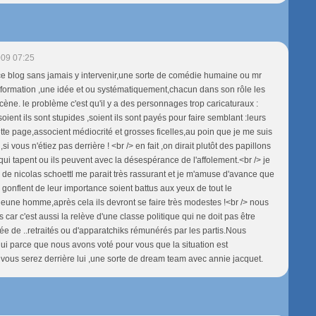
009 07:25
 ce blog sans jamais y intervenir,une sorte de comédie humaine ou mr
nformation ,une idée et ou systématiquement,chacun dans son rôle les
cène. le problème c'est qu'il y a des personnages trop caricaturaux :
oient ils sont stupides ,soient ils sont payés pour faire semblant :leurs
te page,associent médiocrité et grosses ficelles,au poin que je me suis
si vous n'étiez pas derrière ! <br /> en fait ,on dirait plutôt des papillons
qui tapent ou ils peuvent avec la désespérance de l'affolement.<br /> je
x de nicolas schoettl me parait très rassurant et je m'amuse d'avance que
 gonflent de leur importance soient battus aux yeux de tout le
eune homme,après cela ils devront se faire très modestes !<br /> nous
 car c'est aussi la relève d'une classe politique qui ne doit pas être
 de ..retraités ou d'apparatchiks rémunérés par les partis.Nous
lui parce que nous avons voté pour vous que la situation est
vous serez derrière lui ,une sorte de dream team avec annie jacquet.