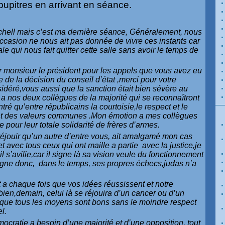
 pupitres en arrivant en séance.
chell mais c’est ma dernière séance, Généralement, nous
occasion ne nous ait pas donnée de vivre ces instants car
ale qui nous fait quitter cette salle sans avoir le temps de
r monsieur le président pour les appels que vous avez eu
de la décision du conseil d’état ,merci pour votre
idéré,vous aussi que la sanction était bien sévère au
i a nos deux collègues de la majorité qui se reconnaîtront
tré qu’entre républicains la courtoisie,le respect et le
ient des valeurs communes .Mon émotion a mes collègues
 pour leur totale solidarité de frères d’armes.
éjouir qu’un autre d’entre vous, ait amalgamé mon cas
et avec tous ceux qui ont maille a partie avec la justice,je
il s’avilie,car il signe là sa vision veule du fonctionnement
signe donc, dans le temps, ses propres échecs,judas n’a
 chaque fois que vos idées réussissent et notre
 bien,demain, celui là se réjouira d’un cancer ou d’un
que tous les moyens sont bons sans le moindre respect
l.
ocratie a besoin d’une majorité et d’une opposition, tout