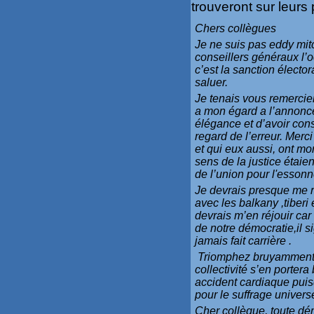
trouveront sur leurs
Chers collègues
Je ne suis pas eddy mit
conseillers généraux l’
c’est la sanction élector
saluer.
Je tenais vous remercie
a mon égard a l’annonce 
élégance et d’avoir cons
regard de l’erreur. Merc
et qui eux aussi, ont mon
sens de la justice éta
de l’union pour l'essonne
Je devrais presque me r
avec les balkany ,tiberi 
devrais m’en réjouir car 
de notre démocratie,il 
jamais fait carrière .
Triomphez bruyamment a
collectivité s’en portera
accident cardiaque puis
pour le suffrage universe
Cher collègue, toute dém