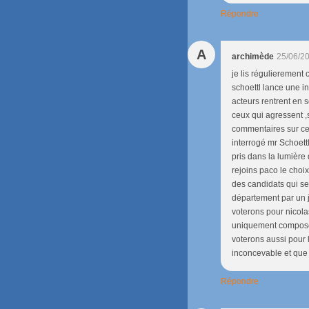
Répondre
A
archimède
25/06/2
je lis régulierement
schoettl lance une i
acteurs rentrent en s
ceux qui agressent ,s
commentaires sur cet
interrogé mr Schoettl,
pris dans la lumière 
rejoins paco le choi
des candidats qui se
département par un j
voterons pour nicolas
uniquement composée
voterons aussi pour 
inconcevable et que 
Répondre