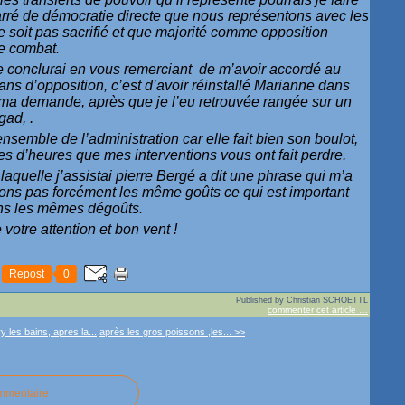
arré de démocratie directe que nous représentons avec les
e soit pas sacrifié et que majorité comme opposition
ce combat.
je conclurai en vous remerciant de m’avoir accordé au
ns d’opposition, c’est d’avoir réinstallé Marianne dans
 ma demande, après que je l’eu retrouvée rangée sur un
gad, .
semble de l’administration car elle fait bien son boulot,
es d’heures que mes interventions vous ont fait perdre.
aquelle j’assistai pierre Bergé a dit une phrase qui m’a
ons pas forcément les même goûts ce qui est important
ons les mêmes dégoûts.
votre attention et bon vent !
Repost
0
Published by Christian SCHOETTL
commenter cet article
…
y les bains, apres la...
après les gros poissons ,les... >>
ommentaire