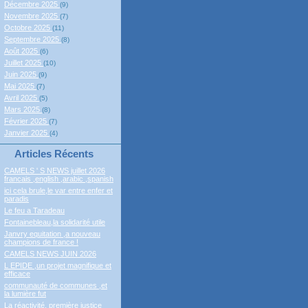
Décembre 2025
(9)
Novembre 2025
(7)
Octobre 2025
(11)
Septembre 2025
(8)
Août 2025
(6)
Juillet 2025
(10)
Juin 2025
(9)
Mai 2025
(7)
Avril 2025
(5)
Mars 2025
(8)
Février 2025
(7)
Janvier 2025
(4)
Articles Récents
CAMELS ' S NEWS juillet 2026
francais ,english ,arabic ,spanish
ici cela brule,le var entre enfer et
paradis
Le feu a Taradeau
Fontainebleau,la solidarité utile
Janvry equitation ,a nouveau
champions de france !
CAMELS NEWS JUIN 2026
L EPIDE ,un projet magnifique et
efficace
communauté de communes ,et
la lumière fut
La réactivité, première justice