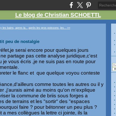
Le blog de Christian SCHOETTL
y les bains, apres la...
après les gros poissons ,les... >>
it peu de nostalgie
éfet,je serai encore pour quelques jours
 ne partage pas cette analyse juridique,c'est
u je vous écris ,je ne suis pas en route pour
mentale.
preter le flanc et que quelque voyou conteste
éance,d'ailleurs comme toutes les autres ou il y
 fer ,j'aurais aimé au moins qu'on m'explique
riser la commune de briis sous forges a
s de terrains et les "sortir" des "espaces
pourquoi faire ? pour bétonner un peu plus ?
t a mes collègues la lettre ci jointe, ils la