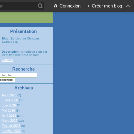
Connexion
+
Créer mon blog
Présentation
Blog
: Le blog de Christian
SCHOETTL
Description
: chronique d'un élu
local trop libre pour se taire
Contact
Recherche
Archives
Août 2026
(2)
Juillet 2026
(4)
Juin 2026
(4)
Mai 2026
(8)
Avril 2026
(14)
Mars 2026
(10)
Février 2026
(5)
Janvier 2026
(3)