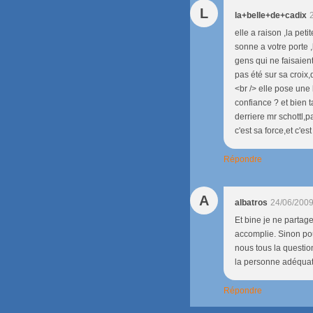
L
la+belle+de+cadix
elle a raison ,la pet
sonne a votre porte ,l
gens qui ne faisaient
pas été sur sa croix,
<br /> elle pose une
confiance ? et bien 
derriere mr schottl,pa
c'est sa force,et c'
Répondre
A
albatros
24/06/2009
Et bine je ne partag
accomplie. Sinon pou
nous tous la questio
la personne adéqua
Répondre