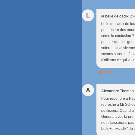
L
la belle de cadix
25
belle de cadix de tou
pour écrire des énor
sème la confusion ? c'
pensez que les gens 
voterons massivemen
savons sans confusio
d'ailleurs ce qui vou
Répondre
A
Alexandre Thomas
Pour répondre à Paco,
reproche à Mr Schoett
politicien... Quand 
Général avec la prem
nous laisserons pas
belle+de+cadix" de to