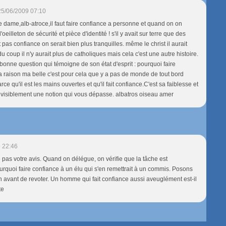
25/06/2009 07:10
ite dame,alb-atroce,il faut faire confiance a personne et quand on on
'oeilleton de sécurité et pièce d'identité ! s'il y avait sur terre que des
 pas confiance on serait bien plus tranquilles. même le christ il aurait
du coup il n'y aurait plus de catholiques mais cela c'est une autre histoire.
 bonne question qui témoigne de son état d'esprit : pourquoi faire
ta raison ma belle c'est pour cela que y a pas de monde de tout bord
rce qu'il est les mains ouvertes et qu'il fait confiance.C'est sa faiblesse et
est visiblement une notion qui vous dépasse. albatros oiseau amer
 22:46
e pas votre avis. Quand on délégue, on vérifie que la tâche est
rquoi faire confiance à un élu qui s'en remettrait à un commis. Posons
n avant de revoter. Un homme qui fait confiance aussi aveuglément est-il
te