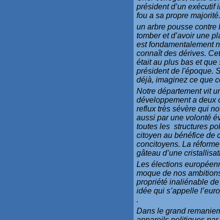
président d’un exécutif
fou a sa propre majorité
un arbre pousse contre 
tomber et d’avoir une pl
est fondamentalement néc
connaît des dérives. Ce
était au plus bas et que
président de l'époque. S
déjà, imaginez ce que ce
Notre département vit u
développement a deux ch
reflux très sévère qui no
aussi par une volonté é
toutes les structures pol
citoyen au bénéfice de 
concitoyens. La réforme 
gâteau d’une cristallisa
Les élections européen
moque de nos ambitions p
propriété inaliénable de 
idée qui s’appelle l’eur
.
Dans le grand remanieme
appareils politiques par 