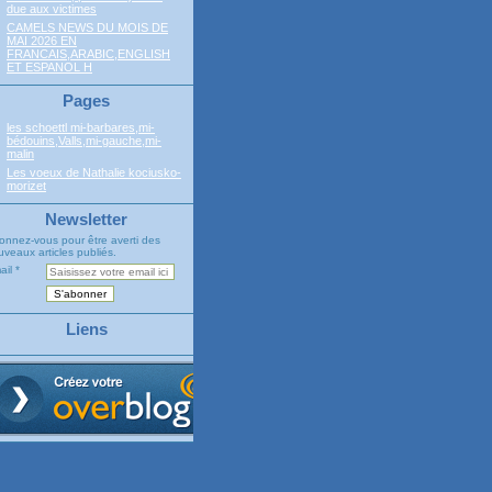
due aux victimes
CAMELS NEWS DU MOIS DE
MAI 2026 EN
FRANCAIS,ARABIC,ENGLISH
ET ESPANOL H
Pages
les schoettl mi-barbares,mi-
bédouins,Valls,mi-gauche,mi-
malin
Les voeux de Nathalie kociusko-
morizet
Newsletter
onnez-vous pour être averti des
veaux articles publiés.
ail
Liens