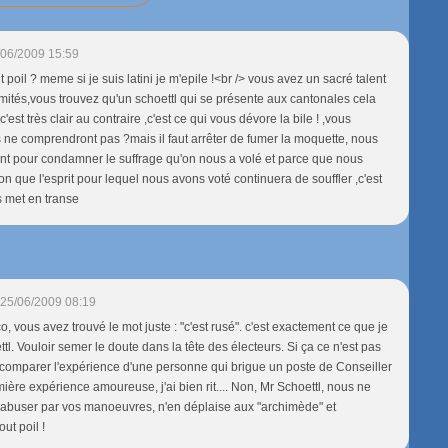
/06/2009 15:59
t poil ? meme si je suis latini je m'epile !<br /> vous avez un sacré talent
mités,vous trouvez qu'un schoettl qui se présente aux cantonales cela
est très clair au contraire ,c'est ce qui vous dévore la bile ! ,vous
ne comprendront pas ?mais il faut arrêter de fumer la moquette, nous
t pour condamner le suffrage qu'on nous a volé et parce que nous
n que l'esprit pour lequel nous avons voté continuera de souffler ,c'est
s met en transe
25/06/2009 08:19
 vous avez trouvé le mot juste : "c'est rusé". c'est exactement ce que je
l. Vouloir semer le doute dans la tête des électeurs. Si ça ce n'est pas
à comparer l'expérience d'une personne qui brigue un poste de Conseiller
ière expérience amoureuse, j'ai bien rit.... Non, Mr Schoettl, nous ne
 abuser par vos manoeuvres, n'en déplaise aux "archimède" et
ut poil !