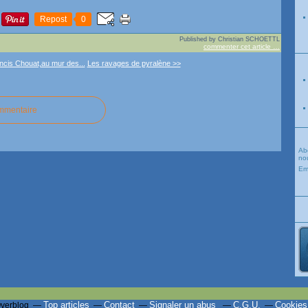
Repost
0
Published by Christian SCHOETTL
commenter cet article
…
ancis Chouat,au mur des...
Les ravages de pyralène >>
ommentaire
Ab
nou
Em
Top articles
Contact
Signaler un abus
C.G.U.
Cookies
Overblog