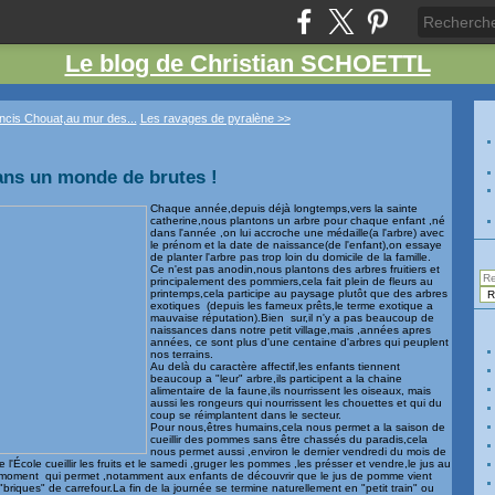
Le blog de Christian SCHOETTL
ancis Chouat,au mur des...
Les ravages de pyralène >>
ans un monde de brutes !
Chaque année,depuis déjà longtemps,vers la sainte
catherine,nous plantons un arbre pour chaque enfant ,né
dans l'année ,on lui accroche une médaille(a l'arbre) avec
le prénom et la date de naissance(de l'enfant),on essaye
de planter l'arbre pas trop loin du domicile de la famille.
Ce n'est pas anodin,nous plantons des arbres fruitiers et
principalement des pommiers,cela fait plein de fleurs au
printemps,cela participe au paysage plutôt que des arbres
exotiques (depuis les fameux prêts,le terme exotique a
mauvaise réputation).Bien sur,il n'y a pas beaucoup de
naissances dans notre petit village,mais ,années apres
années, ce sont plus d'une centaine d'arbres qui peuplent
nos terrains.
Au delà du caractère affectif,les enfants tiennent
beaucoup a "leur" arbre,ils participent a la chaine
alimentaire de la faune,ils nourrissent les oiseaux, mais
aussi les rongeurs qui nourrissent les chouettes et qui du
coup se réimplantent dans le secteur.
Pour nous,êtres humains,cela nous permet a la saison de
cueillir des pommes sans être chassés du paradis,cela
nous permet aussi ,environ le dernier vendredi du mois de
École cueillir les fruits et le samedi ,gruger les pommes ,les présser et vendre,le jus au
oli moment qui permet ,notamment aux enfants de découvrir que le jus de pomme vient
riques" de carrefour.La fin de la journée se termine naturellement en "petit train" ou