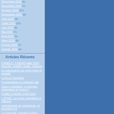
Décembre 2025
(9)
Novembre 2025
(7)
Octobre 2025
(11)
Septembre 2025
(8)
Août 2025
(6)
Juillet 2025
(10)
Juin 2025
(9)
Mai 2025
(7)
Avril 2025
(5)
Mars 2025
(8)
Février 2025
(7)
Janvier 2025
(4)
Articles Récents
CAMELS ' S NEWS juillet 2026
francais ,english ,arabic ,spanish
ici cela brule,le var entre enfer et
paradis
Le feu a Taradeau
Fontainebleau,la solidarité utile
Janvry equitation ,a nouveau
champions de france !
CAMELS NEWS JUIN 2026
L EPIDE ,un projet magnifique et
efficace
communauté de communes ,et
la lumière fut
La réactivité, première justice