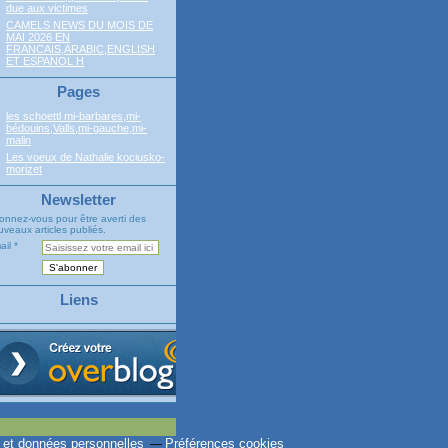
due aux victimes
CAMELS NEWS DU MOIS DE
MAI 2026 EN
FRANCAIS,ARABIC,ENGLISH
ET ESPANOL H
Pages
les schoettl mi-barbares,mi-
bédouins,Valls,mi-gauche,mi-
malin
Les voeux de Nathalie kociusko-
morizet
Newsletter
onnez-vous pour être averti des
veaux articles publiés.
ail
Liens
 et données personnelles
Préférences cookies