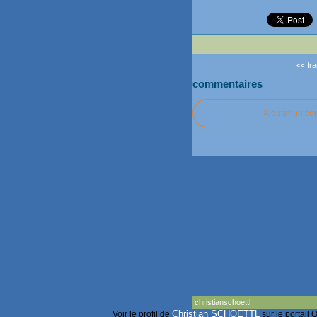
<< fr
commentaires
Ajouter un c
christianschoettl
Christian SCHOETTL
Voir le profil de
sur le portail 