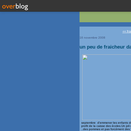
<< fr
16 novembre 2008
un peu de fraicheur d
septembre d'emmener les enfants de l'
profit de la caisse des écoles.Un j
..des pommes et pas forcément des "b