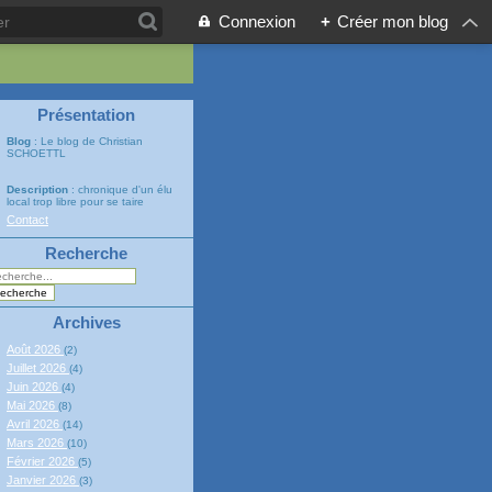
Connexion
+
Créer mon blog
Présentation
Blog
: Le blog de Christian
SCHOETTL
Description
: chronique d'un élu
local trop libre pour se taire
Contact
Recherche
Archives
Août 2026
(2)
Juillet 2026
(4)
Juin 2026
(4)
Mai 2026
(8)
Avril 2026
(14)
Mars 2026
(10)
Février 2026
(5)
Janvier 2026
(3)