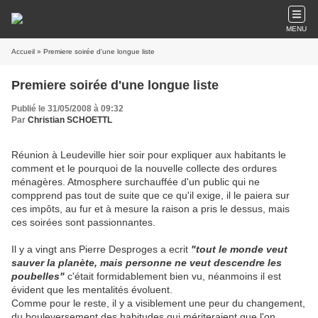
MENU
Accueil
» Premiere soirée d'une longue liste
Premiere soirée d'une longue liste
Publié le 31/05/2008 à 09:32
Par
Christian SCHOETTL
Réunion à Leudeville hier soir pour expliquer aux habitants le
comment et le pourquoi de la nouvelle collecte des ordures
ménagères. Atmosphere surchauffée d'un public qui ne
compprend pas tout de suite que ce qu'il exige, il le paiera sur
ces impôts, au fur et à mesure la raison a pris le dessus, mais
ces soirées sont passionnantes.
Il y a vingt ans Pierre Desproges a ecrit
"tout le monde veut
sauver la planète, mais personne ne veut descendre les
poubelles"
c'était formidablement bien vu, néanmoins il est
évident que les mentalités évoluent.
Comme pour le reste, il y a visiblement une peur du changement,
du bouleversement des habitudes qui mériteraient que l'on