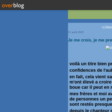
<< Nouve
21 août 2025
Je me crois, je me pr
voilà un titre bien p
confidences de l'au
en fait, cela vient
m'ont élevé a croire
boue car il peut en 
mes frères et moi 
de personnes un peu
sont restés presque
depuis le chanteur 