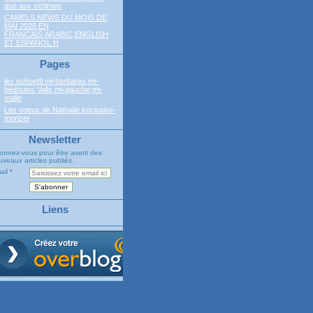
due aux victimes
CAMELS NEWS DU MOIS DE
MAI 2026 EN
FRANCAIS,ARABIC,ENGLISH
ET ESPANOL H
Pages
les schoettl mi-barbares,mi-
bédouins,Valls,mi-gauche,mi-
malin
Les voeux de Nathalie kociusko-
morizet
Newsletter
onnez-vous pour être averti des
veaux articles publiés.
ail
Liens