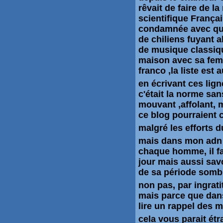
rêvait de faire de l
scientifique Françai
condamnée avec qui 
de chiliens fuyant 
de musique classiqu
maison avec sa fem
franco ,la liste est
en écrivant ces lign
c'était la norme san
mouvant ,affolant, 
ce blog pourraient 
malgré les efforts d
mais dans mon adn ,
chaque homme, il fau
jour mais aussi savoi
de sa période somb
non pas, par ingrat
mais parce que dans
lire un rappel des m
cela vous parait ét