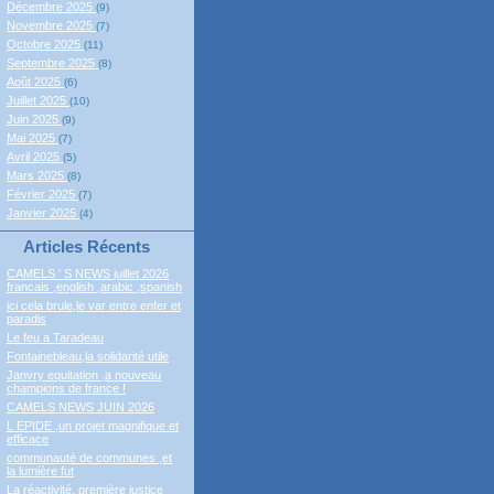
Décembre 2025
(9)
Novembre 2025
(7)
Octobre 2025
(11)
Septembre 2025
(8)
Août 2025
(6)
Juillet 2025
(10)
Juin 2025
(9)
Mai 2025
(7)
Avril 2025
(5)
Mars 2025
(8)
Février 2025
(7)
Janvier 2025
(4)
Articles Récents
CAMELS ' S NEWS juillet 2026
francais ,english ,arabic ,spanish
ici cela brule,le var entre enfer et
paradis
Le feu a Taradeau
Fontainebleau,la solidarité utile
Janvry equitation ,a nouveau
champions de france !
CAMELS NEWS JUIN 2026
L EPIDE ,un projet magnifique et
efficace
communauté de communes ,et
la lumière fut
La réactivité, première justice