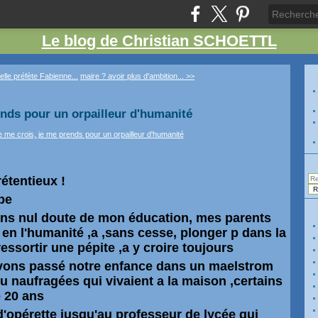
Le blog de Christian SCHOETTL
lle préfète Fabienne...
maire ? avoir plus d'ambition... >>
ends pour un orpailleur d'humanité
rétentieux !
be
 sans nul doute de mon éducation, mes parents
 en l'humanité ,a ,sans cesse, plonger p dans la
ressortir une pépite ,a y croire toujours
avons passé notre enfance dans un maelstrom
 naufragées qui vivaient a la maison ,certains
 20 ans
d'opérette jusqu'au professeur de lycée qui