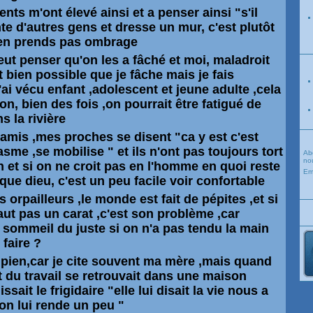
nts m'ont élevé ainsi et a penser ainsi "s'il
ente d'autres gens et dresse un mur, c'est plutôt
n'en prends pas ombrage
eut penser qu'on les a fâché et moi, maladroit
 bien possible que je fâche mais je fais
'ai vécu enfant ,adolescent et jeune adulte ,cela
on, bien des fois ,on pourrait être fatigué de
s la rivière
amis ,mes proches se disent "ca y est c'est
iasme ,se mobilise " et ils n'ont pas toujours tort
Ab
nou
n et si on ne croit pas en l'homme en quoi reste
Em
 que dieu, c'est un peu facile voir confortable
 orpailleurs ,le monde est fait de pépites ,et si
vaut pas un carat ,c'est son problème ,car
sommeil du juste si on n'a pas tendu la main
faire ?
dipien,car je cite souvent ma mère ,mais quand
 du travail se retrouvait dans une maison
sait le frigidaire "elle lui disait la vie nous a
'on lui rende un peu "