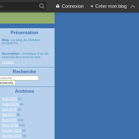
Connexion
+
Créer mon blog
Présentation
Blog
: Le blog de Christian
SCHOETTL
Description
: chronique d'un élu
local trop libre pour se taire
Contact
Recherche
Archives
Août 2026
(2)
Juillet 2026
(4)
Juin 2026
(4)
Mai 2026
(8)
Avril 2026
(14)
Mars 2026
(10)
Février 2026
(5)
Janvier 2026
(3)