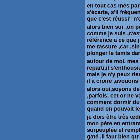
en tout cas mes pare
s'écarte, s'il fréqu
que c'est réussi" 
alors bien sur ,on p
comme je suis ,c'est
référence a ce que j
me rassure ,car ,sin
plonger le tamis dan
autour de moi, mes 
reparti,il s'enthous
mais je n'y peux rie
il a croire ,avouons
alors oui,soyons des
,parfois, cet or ne 
comment dormir du 
quand on pouvait le 
je dois être très œ
mon père en entrant
surpeuplée et remplis
gaté ,il faut bien qu