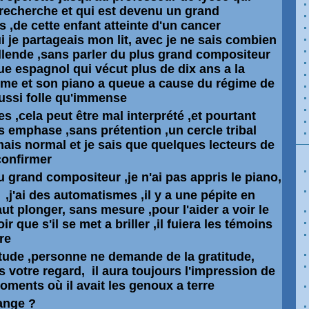
a recherche et qui est devenu un grand
s ,de cette enfant atteinte d'un cancer
je partageais mon lit, avec je ne sais combien
allende ,sans parler du plus grand compositeur
e espagnol qui vécut plus de dix ans a la
me et son piano a queue a cause du régime de
 aussi folle qu'immense
es ,cela peut être mal interprété ,et pourtant
s emphase ,sans prétention ,un cercle tribal
mais normal et je sais que quelques lecteurs de
confirmer
u grand compositeur ,je n'ai pas appris le piano,
j'ai des automatismes ,il y a une pépite en
t plonger, sans mesure ,pour l'aider a voir le
r que s'il se met a briller ,il fuiera les témoins
re
itude ,personne ne demande de la gratitude,
 votre regard, il aura toujours l'impression de
oments où il avait les genoux a terre
range ?