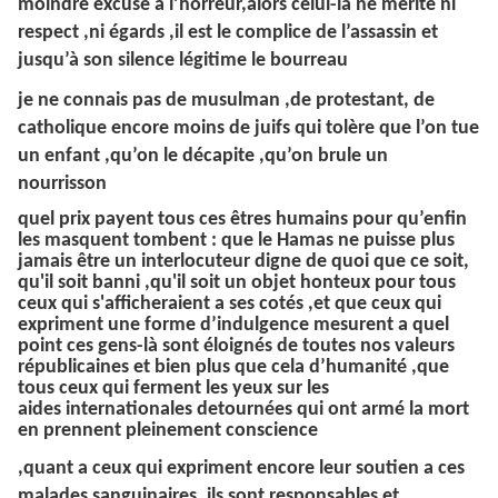
moindre excuse a l’horreur,alors celui-là ne merite ni
respect ,ni égards ,il est le complice de l’assassin et
jusqu’à son silence légitime le bourreau
je ne connais pas de musulman ,de protestant, de
catholique encore moins de juifs qui tolère que l’on tue
un enfant ,qu’on le décapite ,qu’on brule un
nourrisson
quel prix payent tous ces êtres humains pour qu’enfin
les masquent tombent : que le
Hamas
ne puisse plus
jamais être un interlocuteur digne de quoi que ce soit,
qu'il soit banni ,qu'il soit un objet honteux pour tous
ceux qui s'afficheraient a ses cotés ,et que ceux qui
expriment une forme d’indulgence mesurent a quel
point ces gens-là sont éloignés de toutes nos valeurs
républicaines et bien plus que cela d’humanité ,que
tous ceux qui ferment les yeux sur les
aides
internationales detournées qui ont armé la mort
en
prennent
pleinement conscience
,quant a ceux qui expriment encore leur soutien a ces
malades sanguinaires ,ils sont responsables et