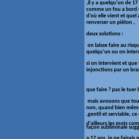
,il y a quelqu’un de 17
comme un fou a bord d
d’où elle vient et quel
renverser un piéton ,
deux solutions :
on laisse faire au ris
quelqu’un ou on interv
si on intervient et qu
injonctions par un bra
que faire ? pas le tuer 
mais avouons que tous 
non, quand bien même 
,gentil et serviable, c
d'ailleurs les mots co
façon
subliminale
sug
a 17 ans ,je ne faisais