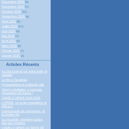
Décembre 2025
(9)
Novembre 2025
(7)
Octobre 2025
(11)
Septembre 2025
(8)
Août 2025
(6)
Juillet 2025
(10)
Juin 2025
(9)
Mai 2025
(7)
Avril 2025
(5)
Mars 2025
(8)
Février 2025
(7)
Janvier 2025
(4)
Articles Récents
ici cela brule,le var entre enfer et
paradis
Le feu a Taradeau
Fontainebleau,la solidarité utile
Janvry equitation ,a nouveau
champions de france !
CAMELS NEWS JUIN 2026
L EPIDE ,un projet magnifique et
efficace
communauté de communes ,et
la lumière fut
La réactivité, première justice
due aux victimes
CAMELS NEWS DU MOIS DE