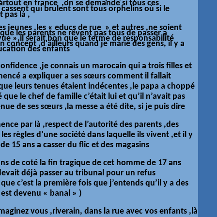
 partout en france ,on se demande si tous ces
 cassent qui brulent sont tous orphelins où si le
 pas là ,
s jeunes ,les « educs de rue » et autres ,ne soient
n que les parents ne rêvent pas tous de passer a
ue »,il serait bon que le terme de responsabilité
n concept ,d'ailleurs quand je marie des gens, il y a
ucation
des enfants
confidence ,je connais un marocain qui a trois filles et
mencé a expliquer a ses sœurs comment il fallait
t que leurs tenues étaient indécentes ,le papa a choppé
é que le chef de famille c’était lui et qu’il n’avait pas
nue de ses sœurs ,la messe a été dite, si je puis dire
nce par là ,respect de l’autorité des parents ,des
es règles d’une société dans laquelle ils vivent ,et il y
e 15 ans a casser du flic et des magasins
ns de coté la fin tragique de cet homme de 17 ans
evait déjà passer au tribunal pour un refus
ue c’est la première fois que j’entends qu’il y a des
 est devenu « banal » )
maginez vous ,riverain, dans la rue avec vos enfants ,là