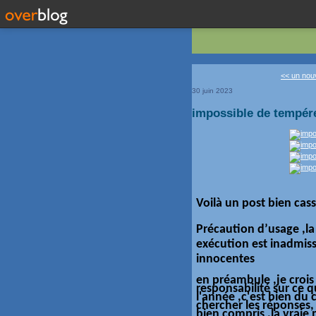
<< un nouv
30 juin 2023
impossible de tempére
Voilà un post bien cas
Précaution d’usage ,la
exécution est inadmiss
innocentes
en
préambule
,je croi
responsabilité sur ce 
l'année ,c'est bien du c
chercher les
réponses
bien compris ,la vraie 