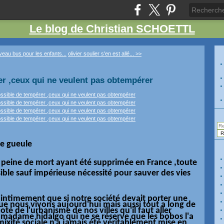
Le blog de Christian SCHOETTL
eau bus pour les enfants...
olivier soulier s'en est allé... >>
r ,ceux qui ne veulent pas obtempérer
se gueule
 peine de mort ayant été supprimée en France ,toute
ible sauf impérieuse nécessité pour sauver des vies
s intimement que si notre société devait porter une
que nous vivons
aujourd'hui
mais aussi tout a long de
oté de l'urbanisme de nos villes qu'il faut aller
, madame hidalgo qui ne se
réserve
que les bobos l'a
mixité sociale n'a jamais été
véritablement
mise en