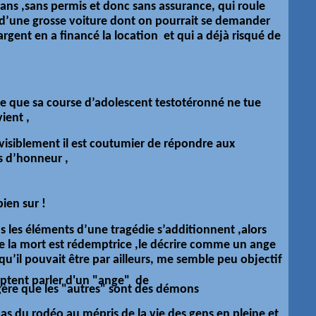
 ans ,sans permis et donc sans assurance, qui roule
’une grosse voiture dont on pourrait se demander
 argent en a financé la location et qui a déjà risqué de
que que sa course d’adolescent testotéronné ne tue
ient ,
e visiblement il est coutumier de répondre aux
s d’honneur ,
bien sur !
les éléments d’une tragédie s’additionnent ,alors
la mort est rédemptrice ,le décrire comme un ange
e qu’il pouvait être par ailleurs, me semble peu objectif
mptent parler d'un "ange" de
gère
que les "autres" sont des démons
 pas du rodéo au mépris de la vie des gens en pleine et