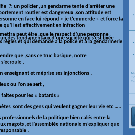
ifie ?: un policier ,un gendarme tente d’arrêter une
ortement routier est dangereux ,son attitude est
personne en face lui répond « je t’emmerde » et force la
e qu’il est effectivement en infraction
dmettra peut
être
,que le respect d’une personne
t un des fondamentaux d’une société qui s’est fixée
es
règles
et qui demande a la police et a la gendarmerie
prendre que ,sans ce truc basique, notre
s’écroule ,
n enseignant et méprise ses injonctions ,
Ab
nou
Em
eux ou l’on se sert ,
t faites pour les « batards »
énètes sont des gens qui veulent gagner leur vie etc …..
s professionnels de la politique bien calés entre la
 deux magots ,et l’assemblée nationale m’expliquer que
 responsable ,