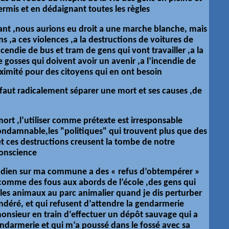
 permis et en dédaignant toutes les
règles
nfant ,nous aurions eu droit a une marche blanche, mais
s ,a ces violences ,a la destructions de voitures de
ncendie de bus et tram de gens qui vont travailler ,a la
 gosses qui doivent avoir un avenir ,a l’incendie de
oximité pour des citoyens qui en ont besoin
il faut radicalement séparer une mort et ses causes ,de
ort ,l’utiliser comme prétexte est irresponsable
ondamnable,les "politiques" qui trouvent plus que des
 et ces destructions creusent la tombe de notre
conscience
tidien sur ma commune a des « refus d’obtempérer »
comme des fous aux abords de l’école ,des gens qui
 les animaux au parc animalier quand je dis perturber
ndéré, et qui refusent d’attendre la gendarmerie
 monsieur en train d’effectuer un dépôt sauvage qui a
endarmerie et qui m’a poussé dans le fossé avec sa