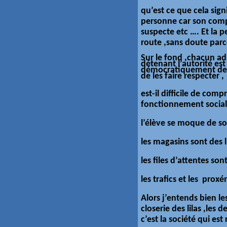
qu’est ce que cela sign
personne car son comp
suspecte etc …. Et la 
route ,sans doute parc
Sur le fond ,chacun a
détenant l’autorité es
démocratiquement d
de les faire respecter ,
est-il difficile de com
fonctionnement social 
l’élève se moque de so
les magasins sont des li
les files d’attentes son
les trafics et les prox
Alors j’entends bien le
closerie des lilas ,les
c’est la société qui est