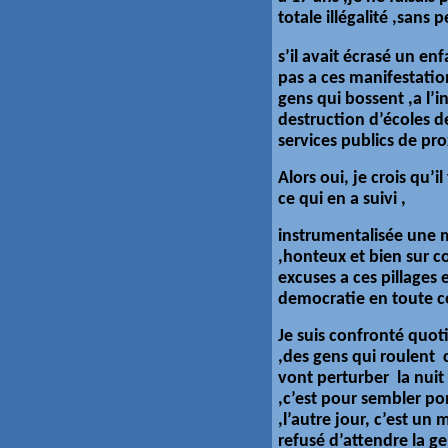
totale illégalité ,sans
s’il avait écrasé un e
pas a ces manifestation
gens qui bossent ,a l’i
destruction d’écoles de
services publics de pr
Alors oui, je crois qu’
ce qui en a suivi ,
instrumentalisée une m
,honteux et bien sur c
excuses a ces pillages
democratie en toute 
Je suis confronté quo
,des gens qui roulent 
vont perturber la nuit
,c’est pour sembler po
,l’autre jour, c’est un
refusé d’attendre la g