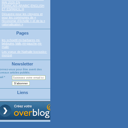
MAI 2026 EN
FRANCAIS,ARABIC,ENGLISH
ET ESPANOL H
Désastre pour les citoyens et
pour les communes de «
l’économie d’échelle » et de la «
rationalisation »
Pages
les schoettl mi-barbares,mi-
bédouins,Valls,mi-gauche,mi-
malin
Les voeux de Nathalie kociusko-
morizet
Newsletter
onnez-vous pour être averti des
veaux articles publiés.
ail
Liens