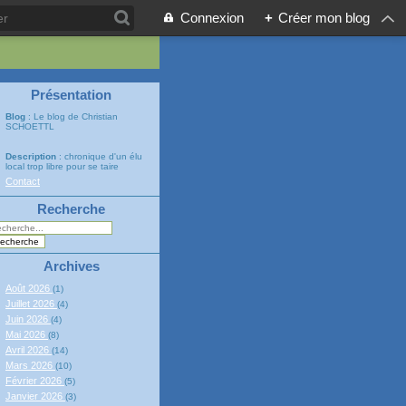
Connexion
+
Créer mon blog
Présentation
Blog
: Le blog de Christian
SCHOETTL
Description
: chronique d'un élu
local trop libre pour se taire
Contact
Recherche
Archives
Août 2026
(1)
Juillet 2026
(4)
Juin 2026
(4)
Mai 2026
(8)
Avril 2026
(14)
Mars 2026
(10)
Février 2026
(5)
Janvier 2026
(3)