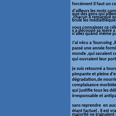
forcément il faut un c
d'ailleurs les mots com
que des gens qui pille
,chacun a remarqué que
brule les
médiathèque
vous connaissez ce cé
x a découpé sa mére a
n’allez quand même p
J’ai vécu a Tourcoing ,i
passé une année formi
monde ,qui savaient ce 
qui ouvraient leur port
je suis retourné a tour
pimpante et pleine d’es
dégradation,de nourrir 
complaisance morbide a
qui justifie tous les d
irresponsable et antip
sans reprendre en au
étant factuel ,
il est vra
majorité ne trainaient 