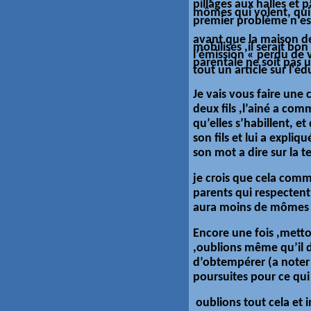
pillages aux halles et
mômes
qui volent, qui
premier problème n’est
avant que la maison de
mobilisés ,il serait bo
l’émission « perdu de v
parentale ne soit pas u
tout un article sur l'
éd
Je vais vous faire une 
deux fils ,l’ainé a com
qu’elles s’habillent, e
son fils et lui a expliqu
son mot a dire sur la te
je crois que cela comme
parents qui respectent l
aura moins de mômes d
Encore une fois ,metto
,oublions même qu’il d
d’obtempérer (a noter q
poursuites pour ce qui
oublions tout cela et i