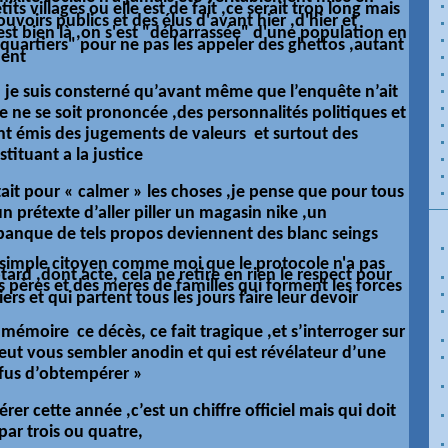
its villages ou elle est de fait ,ce serait trop long mais
ouvoirs publics et des élus d'avant hier ,d'hier et
st bien là ,on s'est "débarrassée" d'une population en
uartiers" pour ne pas les appeler des ghettos ,autant
ment
 je suis consterné qu’avant même que l’enquête n’ait
e ne se soit prononcée ,des personnalités politiques et
nt émis des jugements de valeurs et surtout des
tituant a la justice
ait pour « calmer » les choses ,je pense que pour tous
n prétexte d’aller piller un magasin nike ,un
anque de tels propos deviennent des blanc seings
n simple citoyen comme moi que le protocole n'a pas
ard ,dont acte, cela ne retire en rien le respect pour
es
pères
et des meres de familles qui forment les forces
ers et qui partent tous les jours faire leur devoir
mémoire ce décès, ce fait tragique ,et s’interroger sur
 peut vous sembler anodin et qui est révélateur d’une
refus d’obtempérer »
er cette année ,c’est un chiffre officiel mais qui doit
par trois ou quatre,