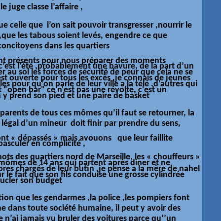
e juge classe l’affaire ,
que celle que l’on sait pouvoir transgresser ,nourrir le
que les tabous soient levés, engendre ce que
concitoyens dans les quartiers
sont présents pour nous préparer des moments
 ,c’est l’été ,probablement une bavure, de la part d’un
er au sol les forces de sécurité de peur que cela ne se
est ouverte pour tous les
excès
,je connais de jeunes
es pour qu’on parle de leur ville a la télé ,d’autres qui
t "open bar" ce n'est pas une
révolte,
c'est un
 y prend son pied et une paire de basket
es parents de tous ces mômes qu’il faut se retourner, la
légal d’un mineur doit finir par prendre du sens,
sont « dépassés » mais avouons que leur faillite
basculer en complicité ,
nots des quartiers nord de
Marseille
, les « chouffeurs »
mômes
de 14 ans qui partent
après
diner et ne
res chargés de leur butin ,je pense a la mère de nahel
ur le fait que son fils conduise une grosse cylindrée
boucler son budget
tion que les gendarmes ,la police ,les pompiers font
 dans toute société humaine, il peut y avoir des
e n’ai jamais vu bruler des voitures parce qu’’un