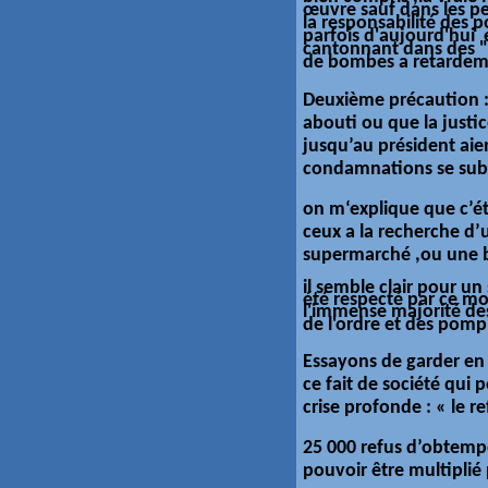
œuvre
sauf dans les pet
la responsabilité des p
parfois d'
aujourd'hui
e
cantonnant dans des "q
de bombes a retarde
Deuxième précaution :
abouti ou que la justic
jusqu’au président aie
condamnations se subs
on m‘explique que c’ét
ceux a la recherche d’u
supermarché ,ou une b
il semble clair pour u
été respecté par ce mot
l'immense majorité d
de l'ordre et des pompi
Essayons de garder en 
ce fait de société qui
crise profonde : « le 
25 000 refus d’obtempér
pouvoir être multiplié 