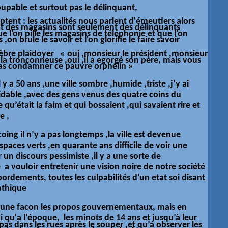
oupable et surtout pas le délinquant,
ptent : les actualités nous parlent d'
émeutiers
alors
nt des magasins sont seulement des délinquants
 l'on pille les magasins de téléphonie et que l'on
s
,on brule le savoir et l'on glorifie le faire savoir
lèbre plaidoyer « oui ,monsieur le
président
,monsieur
 la
tronçonneuse
,oui ,il a egorgé son père, mais vous
as condamner ce pauvre orphelin »
l y a 50 ans ,une ville sombre ,humide ,triste ,j’y ai
dable ,avec des gens venus des quatre coins du
qu’était la faim et qui bossaient ,qui savaient rire et
e ,
coing il n’y a pas longtemps ,la ville est devenue
paces verts ,en quarante ans difficile de voir une
un discours pessimiste ,il y a une sorte de
 vouloir entretenir une vision noire de notre société
ébordements, toutes les culpabilités d'un etat soi disant
athique
cune facon les propos gouvernementaux, mais en
i qu'a l'
époque
, les minots de 14 ans et jusqu’à leur
pas dans les rues après le souper ,et qu’a observer les