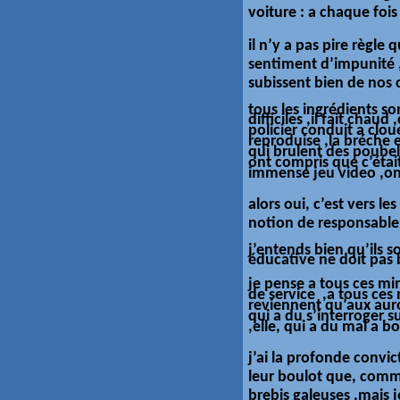
voiture : a chaque fois l
il n’y a pas pire règle 
sentiment d’impunité ,
subissent bien de nos 
tous les ingrédients 
difficiles
,il fait chaud
policier conduit a clou
reproduise ,la bréche 
qui brulent des poubell
ont compris que c’étai
immense jeu video ,on
alors oui, c’est vers l
notion de responsable 
j’entends bien qu’ils 
éducative ne doit pas 
je pense a tous ces mi
de service ,a tous ces
reviennent qu’aux auro
qui a du s’interroger s
,elle, qui a du mal a 
j’ai la profonde convic
leur boulot que, comme
brebis galeuses ,mais j