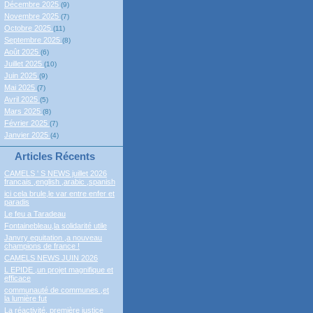
Décembre 2025
(9)
Novembre 2025
(7)
Octobre 2025
(11)
Septembre 2025
(8)
Août 2025
(6)
Juillet 2025
(10)
Juin 2025
(9)
Mai 2025
(7)
Avril 2025
(5)
Mars 2025
(8)
Février 2025
(7)
Janvier 2025
(4)
Articles Récents
CAMELS ' S NEWS juillet 2026
francais ,english ,arabic ,spanish
ici cela brule,le var entre enfer et
paradis
Le feu a Taradeau
Fontainebleau,la solidarité utile
Janvry equitation ,a nouveau
champions de france !
CAMELS NEWS JUIN 2026
L EPIDE ,un projet magnifique et
efficace
communauté de communes ,et
la lumière fut
La réactivité, première justice