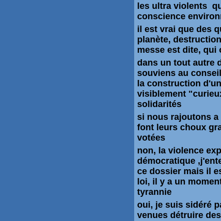
les ultra violents qu
conscience environn
il est vrai que des 
planète
, destructio
messe est dite, qui
dans un tout autre
souviens au consei
la construction d'
visiblement "curieu
solidarités
si nous rajoutons a
font leurs choux gra
votées
non, la violence exp
démocratique ,j'ent
ce dossier mais il e
loi, il y a un momen
tyrannie
oui, je suis sidéré 
venues détruire des