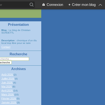
Connexion
+
Créer mon blog
Présentation
Blog
: Le blog de Christian
SCHOETTL
Description
: chronique d'un élu
local trop libre pour se taire
Contact
Recherche
Archives
Août 2026
(2)
Juillet 2026
(4)
Juin 2026
(4)
Mai 2026
(8)
Avril 2026
(14)
Mars 2026
(10)
Février 2026
(5)
Janvier 2026
(3)