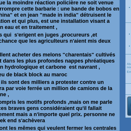
que la moindre
réaction
policière ne soit venue
rrompre cette barbarie : une bande de bobos en
ina" et en jean "made in india" détruisent le
tion et qui plus, est une installation visant a
en eau et en traitement ,
s qui s'erigent en juges ,procureurs ,et
chance que les agriculteurs n'aient mis deux
llent acheter des melons "charentais" cultivés
t dans les plus profondes nappes phréatiques
Ab
lan hydrologique et carbone est navrant ,
nou
Em
a peu de black block au maroc
 ils sont des milliers a protester contre un
ra par voie ferrée un million de camions de la
ne ,
compris les motifs profonds ,mais on me parle
s braves gens considéraient qu'il fallait
ement mais a n'importe quel prix. personne ne
eek end s'achèvera
e sont les mêmes qui veulent fermer les centrales