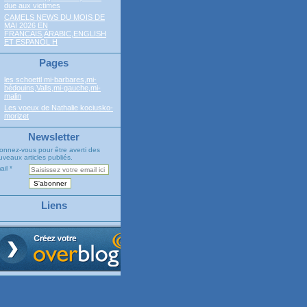
due aux victimes
CAMELS NEWS DU MOIS DE
MAI 2026 EN
FRANCAIS,ARABIC,ENGLISH
ET ESPANOL H
Pages
les schoettl mi-barbares,mi-
bédouins,Valls,mi-gauche,mi-
malin
Les voeux de Nathalie kociusko-
morizet
Newsletter
onnez-vous pour être averti des
veaux articles publiés.
ail
Liens