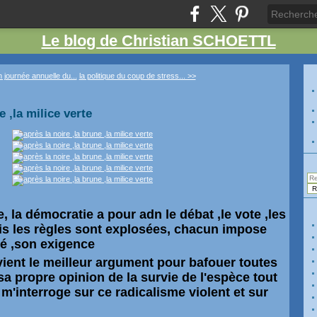
Le blog de Christian SCHOETTL
n journée annuelle du...
la politique du coup de stress... >>
e ,la milice verte
e, la démocratie a pour adn le
débat
,le vote ,les
s les règles sont explosées, chacun impose
té ,son exigence
ient le meilleur argument pour bafouer toutes
sa propre opinion de la survie de l'espèce tout
m'interroge sur ce radicalisme violent et sur