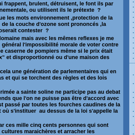
i frappent, brulent, détruisent, le font ils par
ementale, ou utilisent ils le prétexte ?
que les mots environnement ,protection de la
n de la couche d'ozone sont prononcés ,la
 oserait contester ?
 domaine mais avec les
mêmes
reflexes je me
l
général
l'impossibilité morale de voter contre
une caserne de pompiers
même
si le prix était
x" et
disproportionné
ou d'une maison des
 cela une génération de parlementaires qui en
s et qui se torchent des règles et des lois
rimée a sainte soline ne participe pas au debat
ends que l'on ne puisse pas être d'accord avec
st passé par toutes les fourches caudines de la
t où s'instituer au dessus de la loi s'appelle la
par ces mille cinq cents personnes qui sont
 cultures
maraichères
et arracher les