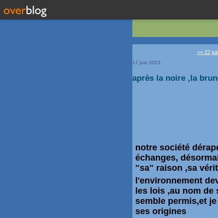
<< 22 jui
17 juin 2023
après la noire ,la brun
notre société dérap
échanges, désormai
"sa" raison ,sa véri
l'environnement dev
les lois ,au nom de 
semble permis,et je 
ses origines