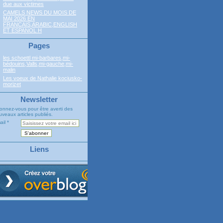
due aux victimes
CAMELS NEWS DU MOIS DE
MAI 2026 EN
FRANCAIS,ARABIC,ENGLISH
ET ESPANOL H
Pages
les schoettl mi-barbares,mi-
bédouins,Valls,mi-gauche,mi-
malin
Les voeux de Nathalie kociusko-
morizet
Newsletter
onnez-vous pour être averti des
veaux articles publiés.
ail
Liens