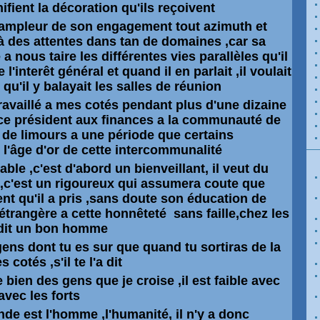
fient la décoration qu'ils reçoivent
 l'ampleur de son engagement tout azimuth et
là des attentes dans tan de domaines ,car sa
a nous taire les différentes vies
parallèles
qu'il
l'interêt général et quand il en parlait ,il voulait
qu'il y balayait les salles de réunion
availlé a mes cotés pendant plus d'une dizaine
e président aux finances a la communauté de
e limours a une période que certains
l'âge d'or de cette intercommunalité
able ,c'est d'abord un bienveillant, il veut du
,c'est un rigoureux qui assumera coute que
 qu'il a pris ,sans doute son éducation de
 étrangère a cette honnêteté sans faille,chez les
t dit un bon homme
s gens dont tu es sur que quand tu sortiras de la
s cotés ,s'il te l'a dit
de bien des gens que je croise ,il est faible avec
 avec les forts
nde est l'homme ,l'humanité, il n'y a donc