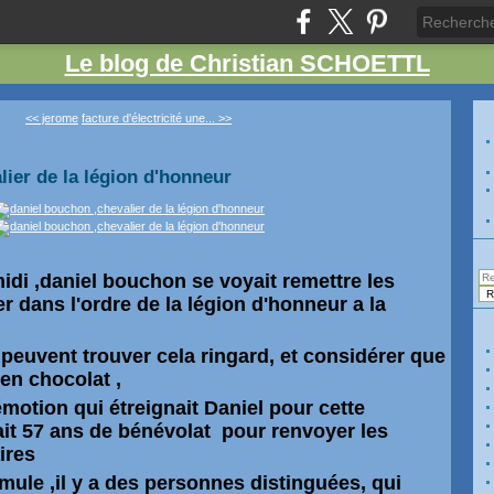
Le blog de Christian SCHOETTL
<< jerome
facture d'électricité une... >>
lier de la légion d'honneur
midi ,daniel bouchon se voyait remettre les
r dans l'ordre de la légion d'honneur a la
 peuvent trouver cela ringard, et considérer que
en chocolat ,
l'émotion qui étreignait
Daniel
pour cette
uait 57 ans de bénévolat pour renvoyer les
aires
mule ,il y a des personnes distinguées, qui