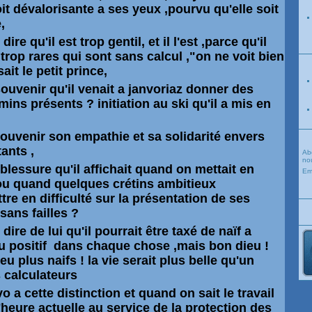
it dévalorisante a ses yeux ,pourvu qu'elle soit
,
ire qu'il est trop gentil, et il l'est ,parce qu'il
rop rares qui sont sans calcul ,"on ne voit bien
ait le petit prince,
venir qu'il venait a janvoriaz donner des
ins présents ? initiation au ski qu'il a mis en
uvenir son empathie et sa solidarité envers
tants ,
Ab
nou
lessure qu'il affichait quand on mettait en
Em
 ou quand
quelques
crétins ambitieux
tre en difficulté sur la
présentation
de ses
sans
failles
?
dire de lui qu'il pourrait être taxé de naïf a
u positif dans chaque chose ,mais bon dieu !
 plus naifs ! la vie serait plus belle qu'un
 calculateurs
vo a cette distinction et quand on sait le travail
l'heure actuelle au service de la protection des