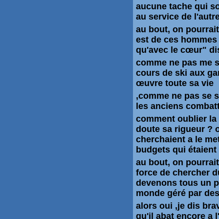
aucune tache qui so
au service de l'autre
au bout, on pourrait d
est de ces hommes t
qu'avec le cœur" dis
comme ne pas me sou
cours de ski aux gam
œuvre toute sa vie
,comme ne pas se so
les anciens combat
comment oublier la b
doute sa rigueur ?
cherchaient a le met
budgets qui
étaient
au bout, on pourrait 
force de chercher d
devenons tous un peu
monde géré par des
alors oui ,je dis bra
qu'il abat encore a 