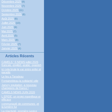
Décembre 2025
(9)
Novembre 2025
(7)
Octobre 2025
(11)
Septembre 2025
(8)
Août 2025
(6)
Juillet 2025
(10)
Juin 2025
(9)
Mai 2025
(7)
Avril 2025
(5)
Mars 2025
(8)
Février 2025
(7)
Janvier 2025
(4)
Articles Récents
CAMELS ' S NEWS juillet 2026
francais ,english ,arabic ,spanish
ici cela brule,le var entre enfer et
paradis
Le feu a Taradeau
Fontainebleau,la solidarité utile
Janvry equitation ,a nouveau
champions de france !
CAMELS NEWS JUIN 2026
L EPIDE ,un projet magnifique et
efficace
communauté de communes ,et
la lumière fut
La réactivité, première justice