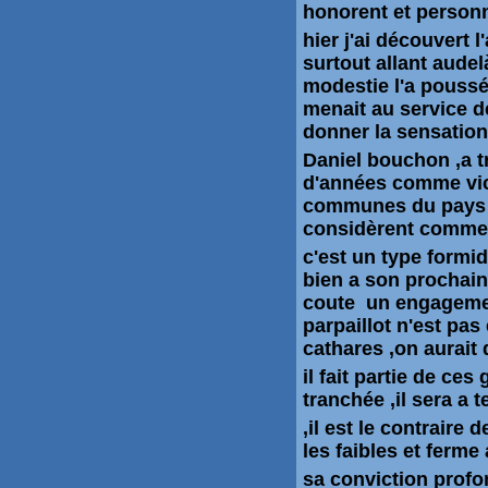
honorent et personni
hier j'ai découvert
surtout allant aude
modestie l'a poussé 
menait au service de 
donner la sensation 
Daniel
bouchon ,a tr
d'années comme vic
communes du pays d
considèrent comme 
c'est un type formid
bien a son prochain
coute un engagement
parpaillot n'est pas
cathares ,on aurai
il fait partie de ce
tranchée ,il sera a te
,il est le contraire 
les faibles et ferme
sa conviction profo