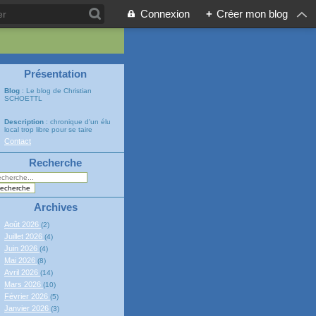
Connexion
+
Créer mon blog
Présentation
Blog
: Le blog de Christian
SCHOETTL
Description
: chronique d'un élu
local trop libre pour se taire
Contact
Recherche
Archives
Août 2026
(2)
Juillet 2026
(4)
Juin 2026
(4)
Mai 2026
(8)
Avril 2026
(14)
Mars 2026
(10)
Février 2026
(5)
Janvier 2026
(3)