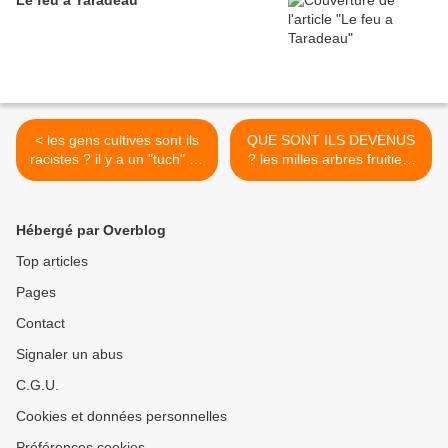
Le feu a Taradeau
< les gens cultivés sont ils
QUE SONT ILS DEVENUS
racistes ? il y a un "tuch" en
? les milles arbres fruitiers
chacun de nous ,certains
de 2000? >
détestent cette idée
Hébergé par Overblog
Top articles
Pages
Contact
Signaler un abus
C.G.U.
Cookies et données personnelles
Préférences cookies