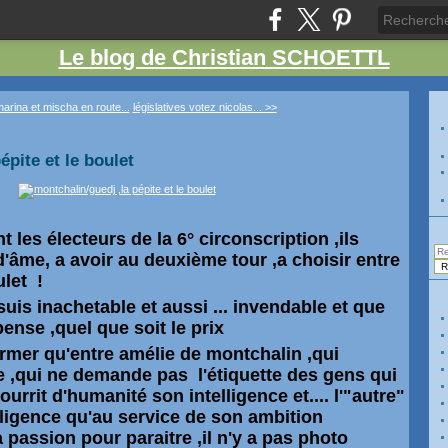
Le blog de Christian SCHOETTL
arina et mischa en route...
législatives votez nicolas... >>
épite et le boulet
t les électeurs de la 6° circonscription ,ils
d'
âme,
a avoir au deuxième tour ,a choisir entre
let !
uis inachetable et aussi ... invendable et que
 pense ,quel que soit le prix
irmer qu'entre amélie de montchalin ,qui
le ,qui ne demande pas l'
étiquette
des gens qui
ourrit d'humanité son intelligence et.... l'"autre"
lligence qu'au service de son ambition
 passion pour paraitre ,il n'y a pas photo