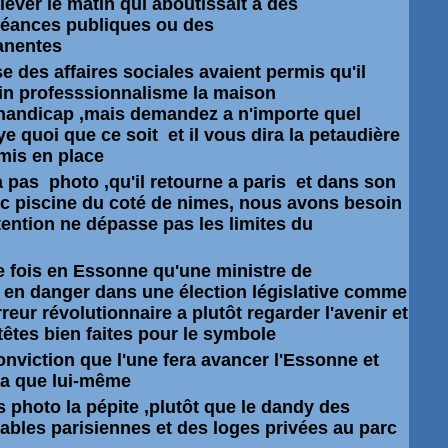
lever le matin qui aboutissait a des
séances
publiques ou des
anentes
se des affaires sociales avaient permis qu'il
in professsionnalisme la maison
handicap ,mais demandez a n'importe quel
e quoi que ce soit et il vous dira la petaudière
a mis en place
a pas photo ,qu'il retourne a paris et dans son
vec piscine du coté de nimes, nous avons besoin
tention ne dépasse pas les limites du
me fois en Essonne qu'une ministre de
 en danger dans une élection législative comme
rreur révolutionnaire a plutôt regarder l'avenir et
têtes bien faites pour le symbole
 conviction que l'une fera avancer l'Essonne et
ira que lui-même
pas photo la pépite ,plutôt que le dandy des
tables parisiennes et des loges privées au parc