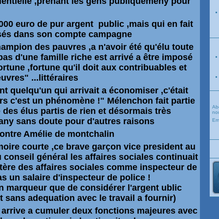
entielle ,prenant les gens publiquemeny pour
 000 euro de pur argent public ,mais qui en fait
rsés dans son compte campagne
ampion des pauvres ,a n'avoir été qu'élu toute
pas d'une famille riche est arrivé a être imposé
rtune ,fortune qu'il doit aux contribuables et
vres" ...littéraires
nt quelqu'un qui arrivait a économiser ,c'était
rs c'est un
phénomène
!"
Mélenchon
fait partie
Ab
 des élus partis de rien et désormais très
nou
any sans doute pour d'autres raisons
Em
contre
Amélie
de montchalin
moire courte ,ce brave
garçon
vice president au
conseil général les affaires sociales continuait
tère
des affaires sociales comme inspecteur de
pas un salaire d'inspecteur de police !
n marqueur que de considérer l'argent ublic
 sans adequation avec le travail a fournir)
il arrive a cumuler deux fonctions majeures avec