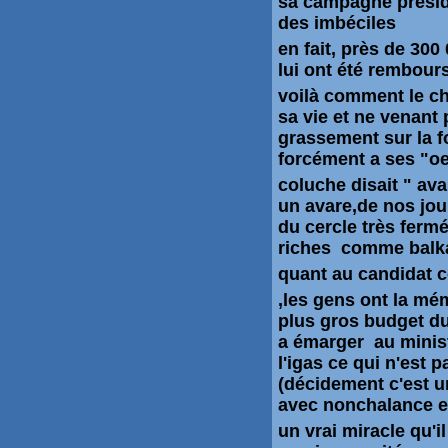
sa campagne presid
des
imbéciles
en fait, près de 300
lui ont été rembou
voilà comment le ch
sa vie et ne venant 
grassement sur la fo
forcément a ses "oeu
coluche disait " ava
un avare,de nos jou
du cercle très fermé
riches
comme
balk
quant au candidat 
,les gens ont la mé
plus
gros budget du 
a émarger au
minis
l'igas ce qui n'est 
(décidement c'est u
avec nonchalance et
un vrai miracle qu'