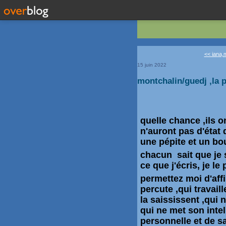
<< iana,m
15 juin 2022
montchalin/guedj ,la p
quelle chance ,ils on
n'auront pas d'état 
une
pépite
et un bou
chacun sait que je s
ce que j'écris, je le
permettez moi d'aff
percute ,qui travail
la saississent ,qui n
qui ne met son inte
personnelle et de sa