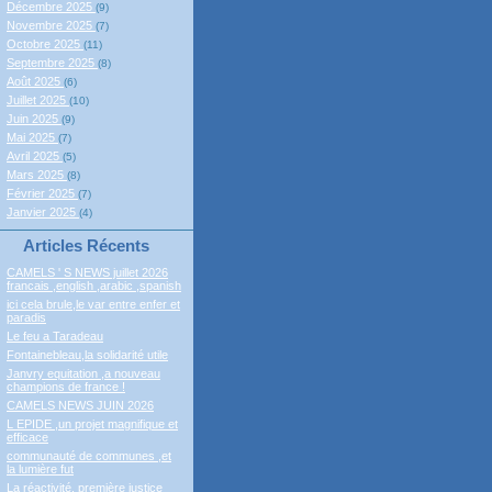
Décembre 2025
(9)
Novembre 2025
(7)
Octobre 2025
(11)
Septembre 2025
(8)
Août 2025
(6)
Juillet 2025
(10)
Juin 2025
(9)
Mai 2025
(7)
Avril 2025
(5)
Mars 2025
(8)
Février 2025
(7)
Janvier 2025
(4)
Articles Récents
CAMELS ' S NEWS juillet 2026
francais ,english ,arabic ,spanish
ici cela brule,le var entre enfer et
paradis
Le feu a Taradeau
Fontainebleau,la solidarité utile
Janvry equitation ,a nouveau
champions de france !
CAMELS NEWS JUIN 2026
L EPIDE ,un projet magnifique et
efficace
communauté de communes ,et
la lumière fut
La réactivité, première justice