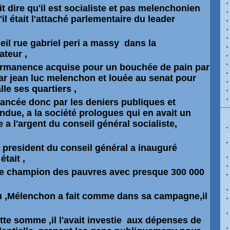
t dire qu'il est socialiste et pas melenchonien
'il était l'attaché parlementaire du leader
cueil rue gabriel peri a massy dans la
teur ,
ermanence acquise pour un bouchée de pain par
ar jean luc melenchon et louée au senat pour
le ses quartiers ,
ancée donc par les deniers publiques et
ndue, a la société prologues qui en avait un
 a l'argent du conseil général socialiste,
 president du conseil général a inauguré
était ,
 le champion des pauvres avec presque 300 000
 ,
Mélenchon
a fait comme dans sa campagne,il
ette somme ,il l'avait investie aux
dépenses
de