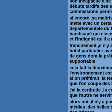
son incapacité a se 
débuts
tardifs des
commissions
perm
si encore ,sa maitri
mette avec un certa
departementale du 
handicapé qui essay
et l'indignité qu'il 
franchement ,il n'y 
hôtel particulier a
de gens dont la pré
supportable
cela fait la deuxiè
l'environnement est
si on préférait la te
que l'on coupe des 
j'ai la certitude ,la
que l'autre ne serv
alors oui ,il n'y a 
médias ,des belles 