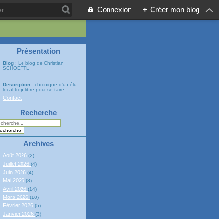
Connexion
+
Créer mon blog
Présentation
Blog
: Le blog de Christian
SCHOETTL
Description
: chronique d'un élu
local trop libre pour se taire
Contact
Recherche
Archives
Août 2026
(2)
Juillet 2026
(4)
Juin 2026
(4)
Mai 2026
(8)
Avril 2026
(14)
Mars 2026
(10)
Février 2026
(5)
Janvier 2026
(3)