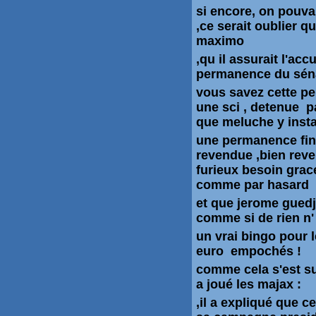
si encore, on pouvai
,ce serait oublier qu
maximo
,qu il assurait l'ac
permanence du séna
vous savez cette p
une sci , detenue p
que meluche y instal
une permanence fin
revendue ,bien reve
furieux besoin grace
comme par hasard
et que jerome guedj
comme si de rien n' 
un vrai bingo pour
euro empochés !
comme cela s'est su
a joué les majax :
,il a expliqué que c