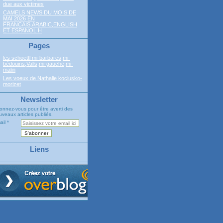
due aux victimes
CAMELS NEWS DU MOIS DE
MAI 2026 EN
FRANCAIS,ARABIC,ENGLISH
ET ESPANOL H
Pages
les schoettl mi-barbares,mi-
bédouins,Valls,mi-gauche,mi-
malin
Les voeux de Nathalie kociusko-
morizet
Newsletter
onnez-vous pour être averti des
veaux articles publiés.
ail
Liens