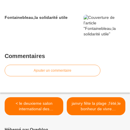
Fontainebleau,la solidarité utile
Commentaires
Ajouter un commentaire
< le deuxieme salon
janvry fête la plage ,l'été,le
international des
bonheur de vivre
dromadaires et des
ensembles >
camelidés sous le haut
patronage de l'unesco !
Hébergé par Overblog