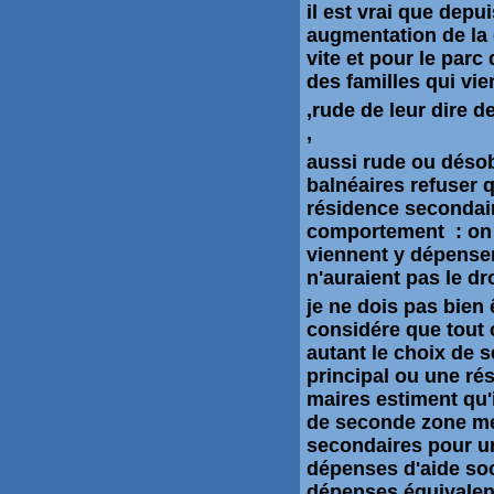
il est vrai que dep
augmentation de la 
vite et pour le parc
des familles qui vi
,rude de leur dire d
,
aussi rude ou désob
balnéaires refuser 
résidence secondair
comportement : on v
viennent y
dépense
n'auraient pas le dro
je ne dois pas bien 
considére que tout c
autant le choix de s
principal ou une
ré
maires estiment qu'
de seconde zone me
secondaires pour u
dépenses
d'aide so
dépenses
équivalen