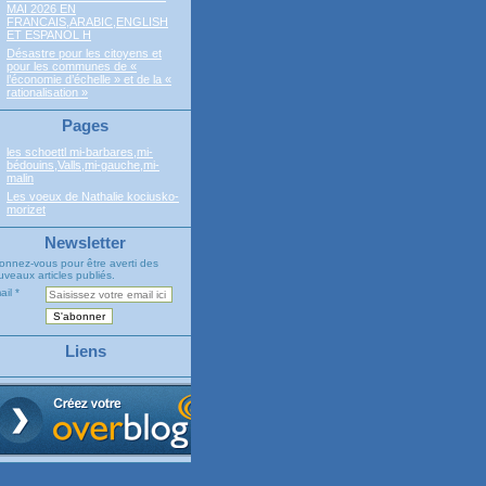
MAI 2026 EN
FRANCAIS,ARABIC,ENGLISH
ET ESPANOL H
Désastre pour les citoyens et
pour les communes de «
l’économie d’échelle » et de la «
rationalisation »
Pages
les schoettl mi-barbares,mi-
bédouins,Valls,mi-gauche,mi-
malin
Les voeux de Nathalie kociusko-
morizet
Newsletter
onnez-vous pour être averti des
veaux articles publiés.
ail
Liens