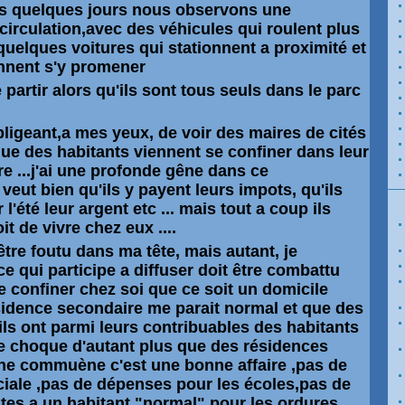
uis quelques jours nous observons une
circulation,avec des véhicules qui roulent plus
 quelques voitures qui stationnent a proximité et
ennent s'y promener
e partir alors qu'ils sont tous seuls dans le parc
ligeant,a mes yeux, de voir des maires de cités
que des habitants viennent se confiner dans leur
e ...j'ai une profonde gêne dans ce
eut bien qu'ils y payent leurs impots, qu'ils
r
l'été leur argent etc ... mais tout a coup ils
it de vivre chez eux ....
être foutu dans ma tête, mais autant, je
e qui participe a diffuser doit être combattu
e confiner chez soi que ce soit un domicile
sidence
secondaire me parait normal et que des
ils ont parmi leurs contribuables des habitants
 choque d'autant plus que des résidences
ne commuène c'est une bonne affaire ,pas de
ciale ,pas de
dépenses
pour les écoles,pas de
tes a un habitant "normal" pour les ordures