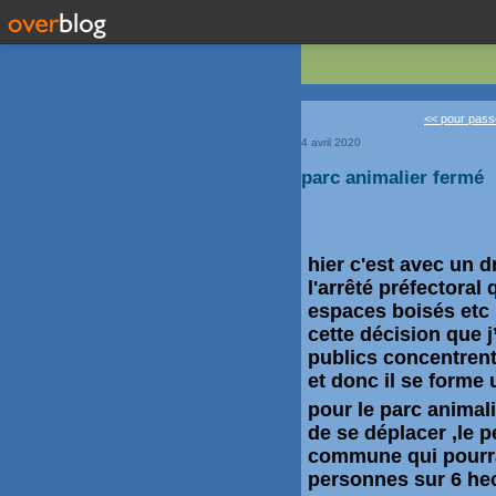
<< pour passer
4 avril 2020
parc animalier fermé
hier c'est avec un
d
l'arrêté
préfectoral
q
espaces boisés etc 
cette décision que j
publics concentrent
et donc il se forme 
pour le parc animali
de se déplacer ,le p
commune qui pourrai
personnes sur 6 hect