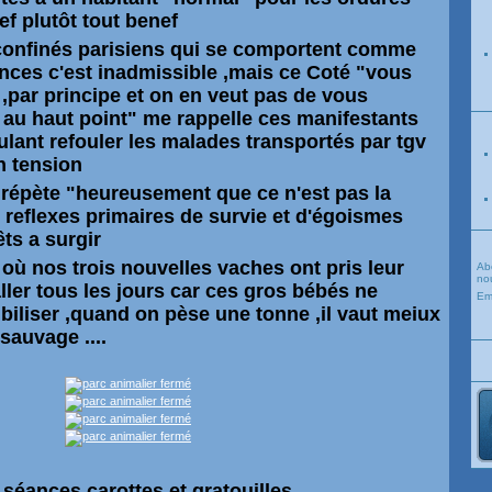
ref
plutôt
tout benef
 confinés parisiens qui se comportent comme
cances c'est inadmissible ,mais ce Coté "vous
 ,par principe et on en veut pas de vous
s au haut point" me rappelle ces manifestants
ulant refouler les malades transportés par tgv
n tension
 répète "heureusement que ce n'est pas la
s reflexes primaires de survie et d'égoismes
ts a surgir
 où nos trois nouvelles vaches ont pris leur
Ab
nou
 aller tous les jours car ces gros bébés ne
Em
ibiliser ,quand on pèse une tonne ,il vaut meiux
 sauvage ....
 séances carottes et gratouilles ,