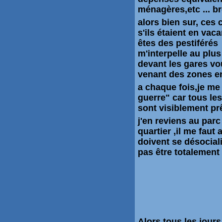
ménagères,etc ... b
alors bien sur, ces
s'ils étaient en va
êtes des pestiférés
m'interpelle au plu
devant les gares vo
venant des zones e
a chaque fois,je me
guerre" car tous le
sont visiblement prê
j'en reviens au parc
quartier ,il me faut
doivent se désocial
pas être totalement
Alors tous les jours