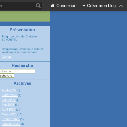
Connexion
+
Créer mon blog
Présentation
Blog
: Le blog de Christian
SCHOETTL
Description
: chronique d'un élu
local trop libre pour se taire
Contact
Recherche
Archives
Août 2026
(1)
Juillet 2026
(4)
Juin 2026
(4)
Mai 2026
(8)
Avril 2026
(14)
Mars 2026
(10)
Février 2026
(5)
Janvier 2026
(3)