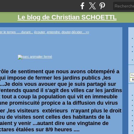
Le blog de Christian SCHOETTL
 le temps .....durant...
écouter ,entendre ,douter,décider... >>
rôle
de sentiment que nous avons obtempéré a
ui impose de fermer les jardins publics ,les
...Je dois vous avouer que je suis partagé sur
’entends quand il s'agit des villes car les jardins
 tout a coup la population qui vit en immeuble
une promiscuité propice a la diffusion du virus
er ,les visiteurs
extérieurs
n'ayant plus le droit
eu de visites sont celles des habitants de la
ent y venir ...autant dire une vingtaine de
ares étalées sur 8/9 heures ....