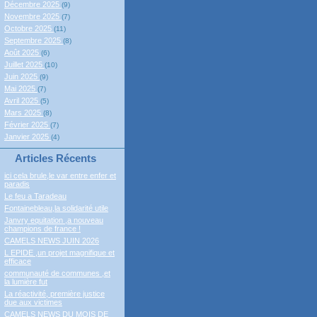
Décembre 2025
(9)
Novembre 2025
(7)
Octobre 2025
(11)
Septembre 2025
(8)
Août 2025
(6)
Juillet 2025
(10)
Juin 2025
(9)
Mai 2025
(7)
Avril 2025
(5)
Mars 2025
(8)
Février 2025
(7)
Janvier 2025
(4)
Articles Récents
ici cela brule,le var entre enfer et
paradis
Le feu a Taradeau
Fontainebleau,la solidarité utile
Janvry equitation ,a nouveau
champions de france !
CAMELS NEWS JUIN 2026
L EPIDE ,un projet magnifique et
efficace
communauté de communes ,et
la lumière fut
La réactivité, première justice
due aux victimes
CAMELS NEWS DU MOIS DE