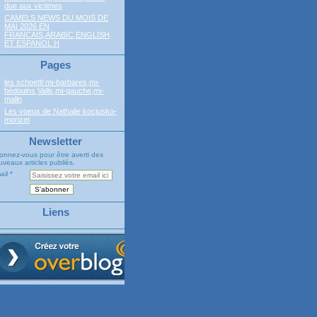
due aux victimes
CAMELS NEWS DU MOIS DE
MAI 2026 EN
FRANCAIS,ARABIC,ENGLISH
ET ESPANOL H
Pages
les schoettl mi-barbares,mi-
bédouins,Valls,mi-gauche,mi-
malin
Les voeux de Nathalie kociusko-
morizet
Newsletter
onnez-vous pour être averti des
veaux articles publiés.
ail
Liens