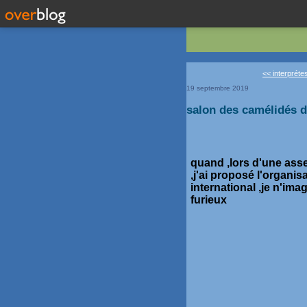
<< interpréte
19 septembre 2019
salon des camélidés de 
quand ,lors d'une ass
,j'ai proposé l'organis
international ,je n'im
furieux