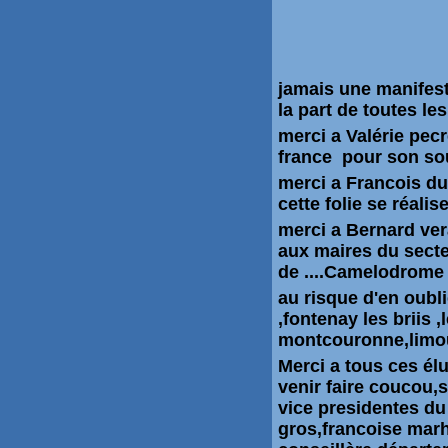
jamais une manifesta
la part de toutes les
merci a Valérie pecr
france pour son sou
merci a Francois dur
cette folie se réalise
merci a Bernard ve
aux maires du secteu
de ....Camelodrome
au risque d'en oubli
,fontenay les briis
montcouronne,limou
Merci a tous ces élu
venir faire coucou,s
vice presidentes du 
gros,francoise marh