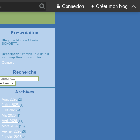
Connexion
+
Créer mon blog
Présentation
Blog
: Le blog de Christian
SCHOETTL
Description
: chronique d'un élu
local trop libre pour se taire
Contact
Recherche
Archives
Août 2026
(2)
Juillet 2026
(4)
Juin 2026
(4)
Mai 2026
(8)
Avril 2026
(14)
Mars 2026
(10)
Février 2026
(5)
Janvier 2026
(3)