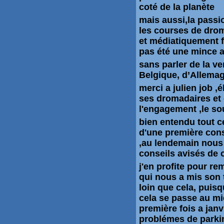
coté de la planète
mais aussi,la passi
les courses de dro
et médiatiquement f
pas été une mince a
sans parler de la v
Belgique,
d’Allema
merci a julien job ,
é
ses dromadaires et
l'engagement ,le sou
bien entendu tout 
d'une première con
,au lendemain nous 
conseils avisés de 
j'en profite pour re
qui nous a mis son 
loin que cela, puisqu
cela se passe au mie
première fois a jan
problémes de park