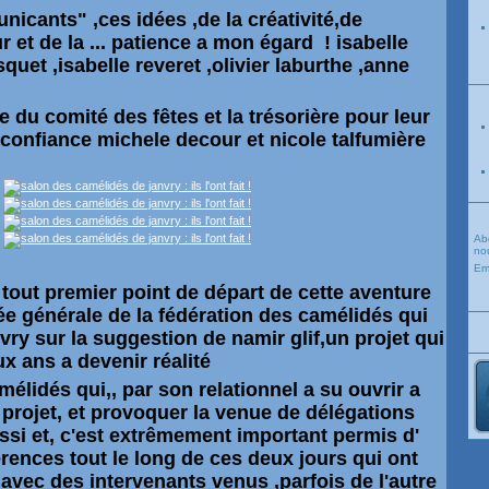
icants" ,ces idées ,de la créativité,de
r et de la ... patience a mon égard ! isabelle
squet ,isabelle reveret ,olivier laburthe ,anne
e
du comité des fêtes et la trésorière pour leur
confiance michele decour et nicole talfumière
Ab
nou
Em
e tout premier point de départ de cette aventure
ée générale de la fédération des camélidés qui
anvry sur la suggestion de namir glif,un projet qui
ux ans a devenir réalité
mélidés qui,, par son relationnel a su ouvrir a
e projet, et provoquer la venue de délégations
ssi et, c'est extrêmement important permis d'
rences tout le long de ces deux jours qui ont
avec des intervenants venus ,parfois de l'autre