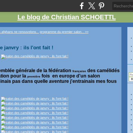
Le blog de Christian SCHOETTL
s afghans ne renouvelons...
programme du premier salon... >>
janvry : ils l'ont fait !
emblée générale de la fédération
des camélidés
française
ation pour la
fois en europe d'un salon
première
aginais pas dans quelle aventure j'entrainais mes fous