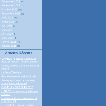
Décembre 2025
(9)
Novembre 2025
(7)
Octobre 2025
(11)
Septembre 2025
(8)
Août 2025
(6)
Juillet 2025
(10)
Juin 2025
(9)
Mai 2025
(7)
Avril 2025
(5)
Mars 2025
(8)
Février 2025
(7)
Janvier 2025
(4)
Articles Récents
CAMELS ' S NEWS juillet 2026
francais ,english ,arabic ,spanish
ici cela brule,le var entre enfer et
paradis
Le feu a Taradeau
Fontainebleau,la solidarité utile
Janvry equitation ,a nouveau
champions de france !
CAMELS NEWS JUIN 2026
L EPIDE ,un projet magnifique et
efficace
communauté de communes ,et
la lumière fut
La réactivité, première justice