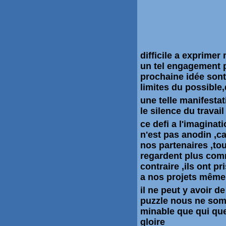
difficile a exprime
un tel engagement p
prochaine idée sont
limites du possible
une telle manifest
le silence du travail
ce defi a l'imaginat
n'est pas anodin ,c
nos partenaires ,to
regardent plus com
contraire ,ils ont pri
a nos projets même
il ne peut y avoir d
puzzle nous ne somme
minable que qui que
gloire