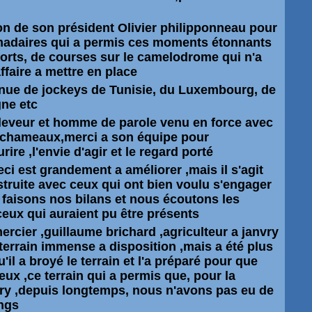
on de son président Olivier philipponneau pour
madaires qui a permis ces moments étonnants
orts, de courses sur le camelodrome qui n'a
ffaire a mettre en place
enue de jockeys de
Tunisie,
du
Luxembourg,
de
gne
etc
leveur
et homme de parole venu en force avec
 chameaux,merci a son équipe pour
rire ,l'envie d'agir et le regard porté
ceci est grandement a
améliorer
,mais il s'agit
struite
avec
ceux qui ont bien voulu s'engager
faisons nos bilans et nous écoutons les
ceux qui auraient pu être présents
mercier ,guillaume brichard ,agriculteur a janvry
terrain immense a disposition ,mais a été plus
'il a broyé le terrain et l'a préparé pour que
ux ,ce terrain qui a permis que, pour la
vry ,depuis longtemps, nous n'avons pas eu de
ings