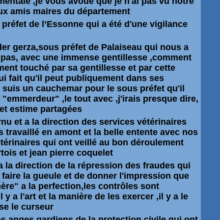
entale ,je vous avoue que je n'ai pas vu notre
ux amis maires du département
préfet de l’Essonne qui a été d'une vigilance
er gerza,sous préfet de Palaiseau qui nous a
pas, avec une immense gentillesse ,comment
ent touché par sa gentillesse et par cette
ui fait qu'il peut publiquement dans ses
e suis un cauchemar pour le sous
préfet
qu'il
 "emmerdeur" ,le tout avec ,j'irais presque dire,
 et estime partagées
u et a la direction des services vétérinaires
 travaillé en amont et la belle entente avec nos
térinaires qui ont veillé au bon déroulement
rtois et jean pierre coquelet
a la direction de la répression des fraudes qui
e faire la gueule et de donner l'impression que
mère" a la perfection,les contrôles sont
 y a l'art et la manière de les exercer ,il y a le
se le curseur
s anges gardiens de la protection civile qui ont