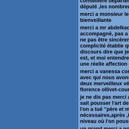
conseillère
départem
député ,les nombre
merci a monsieur le 
bienveillante
merci a mr abdelkad
accompagné, pas a 
ne pas être sincèrem
complicité établie q
discours dire que j
est, et moi entendre
une réelle affection
merci a vanessa corn
avec qui nous avons
deux merveilleux vé
florence ollivet-cou
je ne dis pas merci 
sait pousser l'art d
l'on a tué "père et 
nécessaires,après ,il
niveau où l'on pous
un grand merci a no