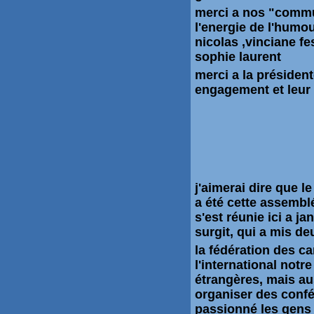
merci a nos "commun
l'energie de l'humou
nicolas ,vinciane fe
sophie laurent
merci a la
président
engagement et leur 
j'aimerai dire que l
a été cette assembl
s'est réunie ici a j
surgit, qui a mis de
la fédération des ca
l'international notr
étrangères, mais au
organiser des confé
passionné les gens 