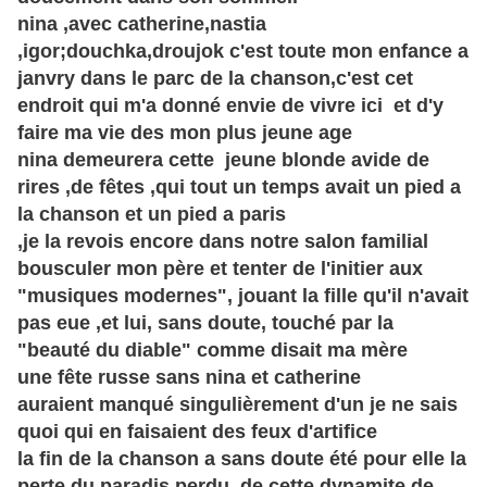
nina ,avec catherine,nastia
,igor;douchka,droujok c'est toute mon enfance a
janvry dans le parc de la chanson,c'est cet
endroit qui m'a donné envie de vivre ici et d'y
faire ma vie des mon plus jeune age
nina demeurera cette jeune blonde avide de
rires ,de fêtes ,qui tout un temps avait un pied a
la chanson et un pied a paris
,je la revois encore dans notre salon familial
bousculer mon père et tenter de l'initier aux
"musiques modernes", jouant la fille qu'il n'avait
pas eue ,et lui, sans doute, touché par la
"beauté du diable" comme disait ma mère
une
fête
russe sans nina et catherine
auraient
manqué
singulièrement
d'un je ne sais
quoi qui en faisaient des feux d'artifice
la fin de la chanson a sans doute été pour elle la
perte du paradis perdu ,de cette dynamite de