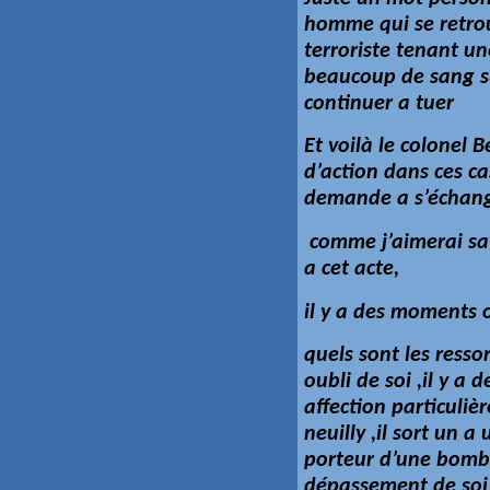
homme qui se retro
terroriste tenant u
beaucoup de sang su
continuer a tuer
Et voilà le colonel
d’action dans ces ca
demande a s’échange
comme j’aimerai sav
a cet acte,
il y a des moments o
quels sont les resso
oubli de soi ,il y a d
affection particuliè
neuilly ,il sort un 
porteur d’une bomb
dépassement de soi