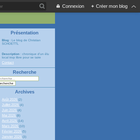
Connexion
+
Créer mon blog
Présentation
Blog
: Le blog de Christian
SCHOETTL
Description
: chronique d'un élu
local trop libre pour se taire
Contact
Recherche
Archives
Août 2026
(2)
Juillet 2026
(4)
Juin 2026
(4)
Mai 2026
(8)
Avril 2026
(14)
Mars 2026
(10)
Février 2026
(5)
Janvier 2026
(3)