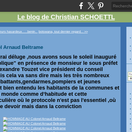
Le blog de Christian SCHOETTL
urs hasardeux......benin...
botswana, tout dernier regard... >>
 Arnaud Beltrame
vrai déluge ,nous avons sous le soleil inauguré
ublique" en présence de monsieur le sous préfet
lexandre Touzet vice président du conseil
is cela va sans dire mais les très nombreux
mbattants,gendarmes,pompiers et jeunes
t bien entendu les habitants de la communes et
 du monde comme
d’habitude
et cette
culière où le protocole n'est pas l'essentiel ,où
 le devoir mais dans la conviction