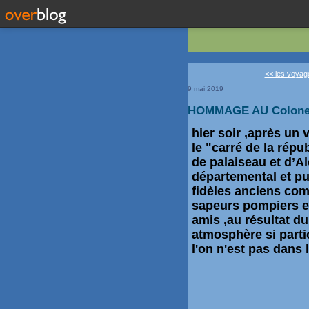
<< les voyage
9 mai 2019
HOMMAGE AU Colonel
hier soir ,après un 
le "carré de la rép
de palaiseau et d’A
départemental et pu
fidèles anciens co
sapeurs pompiers e
amis ,au résultat
atmosphère
si parti
l'on n'est pas dans