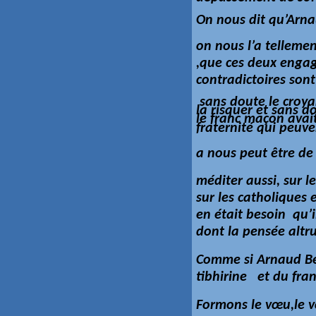
On nous dit qu’Arna
on nous l’a tellemen
,que ces deux enga
contradictoires sont
sans doute le croyan
la risquer et sans d
le franc
maçon
avait
fraternité qui peuve
a nous peut être de
méditer aussi, sur 
sur les catholiques e
en était besoin qu’
dont la pensée altru
Comme si Arnaud Bel
tibhirine et du fr
Formons le vœu,le vœ