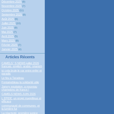
Décembre 2025
(9)
Novembre 2025
(7)
Octobre 2025
(11)
Septembre 2025
(8)
Août 2025
(6)
Juillet 2025
(10)
Juin 2025
(9)
Mai 2025
(7)
Avril 2025
(5)
Mars 2025
(8)
Février 2025
(7)
Janvier 2025
(4)
Articles Récents
CAMELS ' S NEWS juillet 2026
francais ,english ,arabic ,spanish
ici cela brule,le var entre enfer et
paradis
Le feu a Taradeau
Fontainebleau,la solidarité utile
Janvry equitation ,a nouveau
champions de france !
CAMELS NEWS JUIN 2026
L EPIDE ,un projet magnifique et
efficace
communauté de communes ,et
la lumière fut
La réactivité, première justice