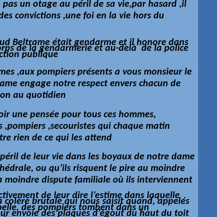
as un otage au péril de sa vie,par hasard ,il
es convictions ,une foi en la vie hors du
ud Beltrame était gendarme et il honore dans
corps de la gendarmerie et
au-delà
de la police
nction publique
rmes ,aux pompiers présents a vous monsieur le
rame engage notre respect envers chacun de
ion au quotidien
ir une pensée pour tous ces hommes,
s ,pompiers ,secouristes qui chaque matin
re rien de ce qui les attend
u péril de leur vie dans les boyaux de notre dame
édrale, ou qu’ils risquent le pire au moindre
la moindre dispute familiale où ils interviennent
tivement de leur dire l’estime dans laquelle
la
colère
brutale qui nous saisit quand, appelés
belle, des pompiers tombent dans un
ur envoie des plaques d’égout du haut du toit