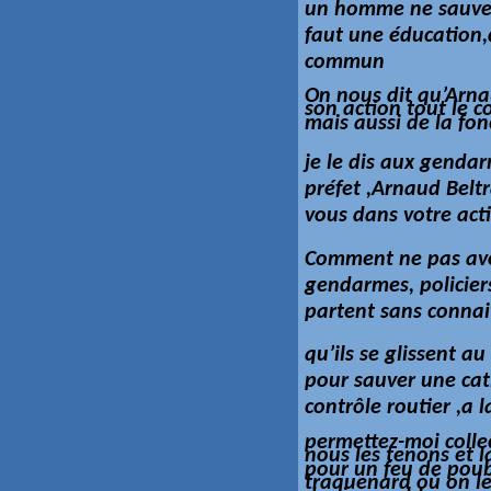
un homme ne sauve p
faut une éducation,d
commun
On nous dit qu’Arna
son action tout le 
mais aussi de la fo
je le dis aux genda
préfet ,Arnaud Belt
vous dans votre act
Comment ne pas avo
gendarmes, policier
partent sans connait
qu’ils se glissent a
pour sauver une cath
contrôle routier ,a 
permettez-moi collec
nous les tenons et 
pour un feu de pou
traquenard où on le