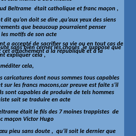
ud Beltrame était catholique et franc
maçon
,
t dit qu’on doit se dire ,qu’aux yeux des siens
gements que beaucoup pourraient penser
 les motifs de son acte
t a accepté de sacrifier sa vie ou en tout cas de
oute sans bien cerner les choses ,je suppose que
 cet attachement a la république et a la
nt expliquer cela ,
 méditer cela,
les caricatures dont nous sommes tous capables
t sur les francs macons,car preuve est faite s’il
ils sont capables de produire de tels hommes
iste sait se traduire en acte
trame était le fils des 7 moines trappistes de
anc maçon Victor Hugo
u pieu sans doute , qu’il soit le dernier que