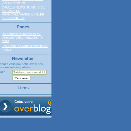
due aux victimes
CAMELS NEWS DU MOIS DE
MAI 2026 EN
FRANCAIS,ARABIC,ENGLISH
ET ESPANOL H
Pages
les schoettl mi-barbares,mi-
bédouins,Valls,mi-gauche,mi-
malin
Les voeux de Nathalie kociusko-
morizet
Newsletter
onnez-vous pour être averti des
veaux articles publiés.
ail
Liens