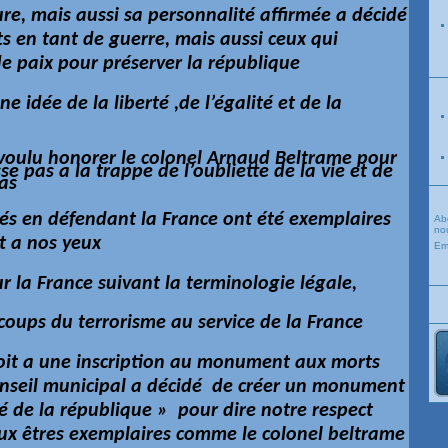
re, mais aussi sa personnalité affirmée a décidé
rts en tant de guerre, mais aussi ceux qui
 paix pour préserver la république
ne idée de la
liberté ,de l’égalité et de la
 voulu honorer le colonel
Arnaud
Beltrame pour
 pas a la trappe de l’oubliette de la vie et de
as
és en défendant la France ont été exemplaires
Ab
nou
nt a nos yeux
Em
ur la France suivant la terminologie légale,
 coups du terrorisme au service de la France
droit a une inscription au monument aux morts
conseil municipal a décidé de créer un monument
ré de la république » pour dire notre respect
ux êtres exemplaires comme le colonel beltrame