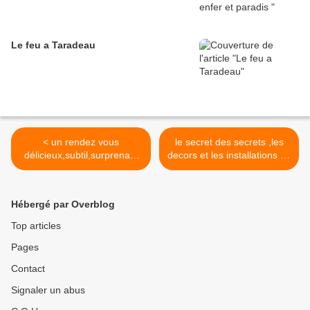
Le feu a Taradeau
< un rendez vous
le secret des secrets ,les
délicieux,subtil,surprenant
decors et les installations se
,évadées poétiques
montent tres serieusement
persanes
>
Hébergé par Overblog
Top articles
Pages
Contact
Signaler un abus