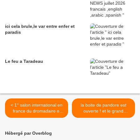
ici cela brule,le var entre enfer et
paradis
Le feu a Taradeau
< 1° salon international en
la boite de pandore est
france du dromadaire et
ouverte ! et le grand
des camélidés....a janvry
happening national pose
bien sur
plus de questions qu'il
n'apportera de réponses >
Hébergé par Overblog