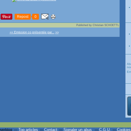
Repost
0
Published by Christian SCHOETTL
<< Emission co présentée par...
>>
Ab
nou
Em
Top articles
Contact
Signaler un abus
C.G.U.
Cookies
Overblog