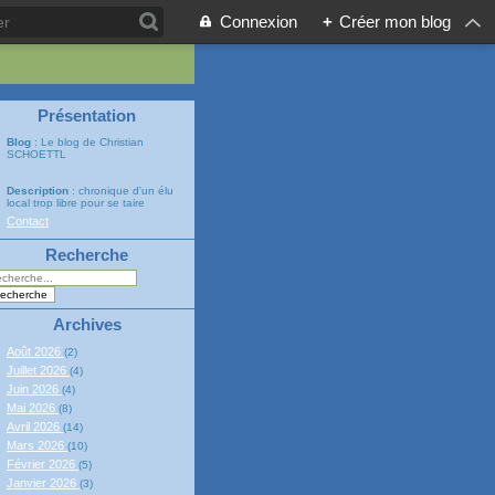
Connexion
+
Créer mon blog
Présentation
Blog
: Le blog de Christian
SCHOETTL
Description
: chronique d'un élu
local trop libre pour se taire
Contact
Recherche
Archives
Août 2026
(2)
Juillet 2026
(4)
Juin 2026
(4)
Mai 2026
(8)
Avril 2026
(14)
Mars 2026
(10)
Février 2026
(5)
Janvier 2026
(3)