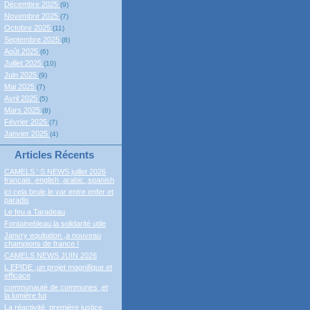
Décembre 2025
(9)
Novembre 2025
(7)
Octobre 2025
(11)
Septembre 2025
(8)
Août 2025
(6)
Juillet 2025
(10)
Juin 2025
(9)
Mai 2025
(7)
Avril 2025
(5)
Mars 2025
(8)
Février 2025
(7)
Janvier 2025
(4)
Articles Récents
CAMELS ' S NEWS juillet 2026
francais ,english ,arabic ,spanish
ici cela brule,le var entre enfer et
paradis
Le feu a Taradeau
Fontainebleau,la solidarité utile
Janvry equitation ,a nouveau
champions de france !
CAMELS NEWS JUIN 2026
L EPIDE ,un projet magnifique et
efficace
communauté de communes ,et
la lumière fut
La réactivité, première justice