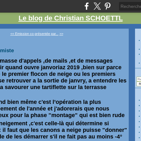
Le blog de Christian SCHOETTL
<< Emission co présentée par...
>>
imiste
masse d'appels ,de mails ,et de messages
r quand ouvre janvoriaz 2019 ,bien sur parce
le premier flocon de neige ou les premiers
se retrouver a la sortie de janvry, a entendre les
a savourer une tartiflette sur la terrasse
d bien même c'est l’opération la plus
ment de l'année et j'adorerais que nous
ux pour la phase "montage" qui est bien rude
eigement ,c'est celle-là qui détermine si
: il faut que les canons a neige puisse "donner"
e de les démarrer s'il ne fait pas au moins -4°