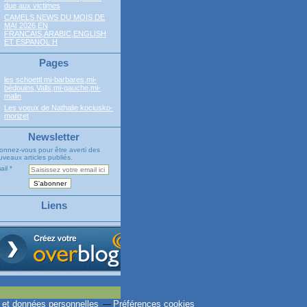
due aux victimes
CAMELS NEWS DU MOIS DE
MAI 2026 EN
FRANCAIS,ARABIC,ENGLISH
ET ESPANOL H
Pages
les schoettl mi-barbares,mi-
bédouins,Valls,mi-gauche,mi-
malin
Les voeux de Nathalie kociusko-
morizet
Newsletter
onnez-vous pour être averti des
veaux articles publiés.
ail
Liens
 et données personnelles
Préférences cookies