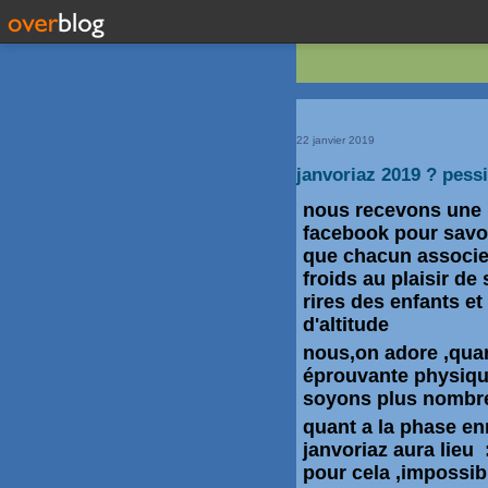
22 janvier 2019
janvoriaz 2019 ? pess
nous recevons une 
facebook pour savoi
que chacun associe 
froids au plaisir de 
rires des enfants et 
d'altitude
nous,on adore ,quan
éprouvante physique
soyons plus nombre
quant a la phase enn
janvoriaz aura lieu 
pour cela ,impossibl