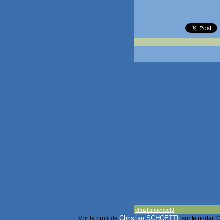
christianschoettl
Christian SCHOETTL
Voir le profil de
sur le portail 