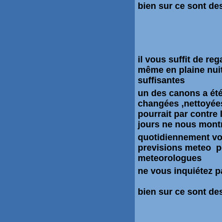
bien sur ce sont de
il vous suffit de r
même en plaine nuit
suffisantes
un des canons a été
changées ,nettoyées e
pourrait par contre l
jours ne nous montr
quotidiennement voi
previsions meteo pou
meteorologues
ne vous inquiétez p
bien sur ce sont de