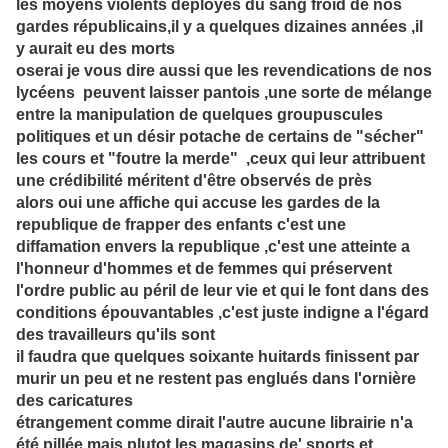
les moyens violents déployés du sang froid de nos
gardes républicains,il y a quelques dizaines années ,il
y aurait eu des morts
oserai je vous dire aussi que les revendications de nos
lycéens peuvent laisser pantois ,une sorte de mélange
entre la manipulation de quelques groupuscules
politiques et un désir potache de certains de "sécher"
les cours et "foutre la merde" ,ceux qui leur attribuent
une crédibilité méritent d'être observés de près
alors oui une affiche qui accuse les gardes de la
republique de frapper des enfants c'est une
diffamation envers la republique ,c'est une atteinte a
l'honneur d'hommes et de femmes qui préservent
l'ordre public au péril de leur vie et qui le font dans des
conditions épouvantables ,c'est juste indigne a l'égard
des travailleurs qu'ils sont
il faudra que quelques soixante huitards finissent par
murir un peu et ne restent pas englués dans l'ornière
des caricatures
étrangement comme dirait l'autre aucune librairie n'a
été pillée mais plutot les magasins de' sports et