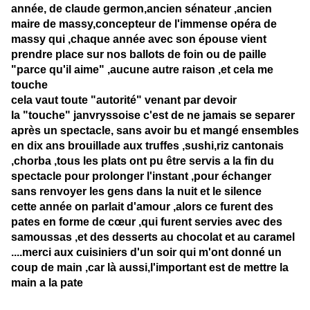
année, de claude germon,ancien sénateur ,ancien
maire de massy,concepteur de l'immense opéra de
massy qui ,chaque année avec son épouse vient
prendre place sur nos ballots de foin ou de paille
"parce qu'il aime" ,aucune autre raison ,et cela me
touche
cela vaut toute "autorité" venant par devoir
la "touche" janvryssoise c'est de ne jamais se separer
après un spectacle, sans avoir bu et mangé ensembles
en dix ans brouillade aux truffes ,sushi,riz cantonais
,chorba ,tous les plats ont pu être servis a la fin du
spectacle pour prolonger l'instant ,pour échanger
sans renvoyer les gens dans la nuit et le silence
cette année on parlait d'amour ,alors ce furent des
pates en forme de cœur ,qui furent servies avec des
samoussas ,et des desserts au chocolat et au caramel
....merci aux cuisiniers d'un soir qui m'ont donné un
coup de main ,car là aussi,l'important est de mettre la
main a la pate