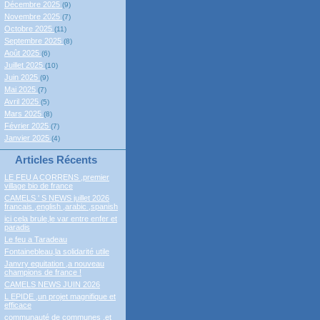
Décembre 2025
(9)
Novembre 2025
(7)
Octobre 2025
(11)
Septembre 2025
(8)
Août 2025
(6)
Juillet 2025
(10)
Juin 2025
(9)
Mai 2025
(7)
Avril 2025
(5)
Mars 2025
(8)
Février 2025
(7)
Janvier 2025
(4)
Articles Récents
LE FEU A CORRENS ,premier
village bio de france
CAMELS ' S NEWS juillet 2026
francais ,english ,arabic ,spanish
ici cela brule,le var entre enfer et
paradis
Le feu a Taradeau
Fontainebleau,la solidarité utile
Janvry equitation ,a nouveau
champions de france !
CAMELS NEWS JUIN 2026
L EPIDE ,un projet magnifique et
efficace
communauté de communes ,et