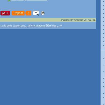
Repost
0
Published by Christian SCHOETTL
t a la belle saison que...
janvry village préféré des... >>