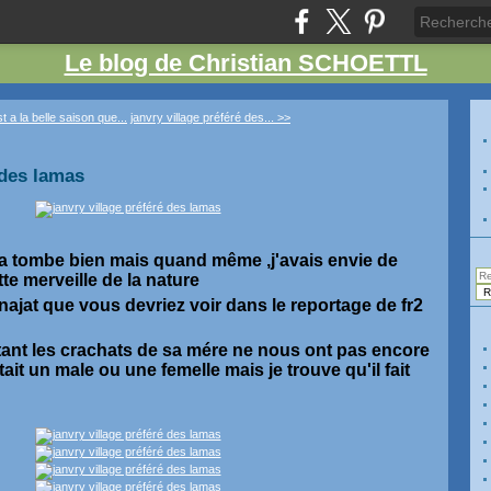
Le blog de Christian SCHOETTL
t a la belle saison que...
janvry village préféré des... >>
 des lamas
la tombe bien mais quand même ,j'avais envie de
te merveille de la nature
 najat que vous devriez voir dans le reportage de fr2
instant les crachats de sa mére ne nous ont pas encore
tait un male ou une femelle mais je trouve qu'il fait