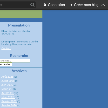
Connexion
+
Créer mon blog
Présentation
Blog
: Le blog de Christian
SCHOETTL
Description
: chronique d'un élu
local trop libre pour se taire
Contact
Recherche
Archives
Août 2026
(3)
Juillet 2026
(4)
Juin 2026
(4)
Mai 2026
(8)
Avril 2026
(14)
Mars 2026
(10)
Février 2026
(5)
Janvier 2026
(3)