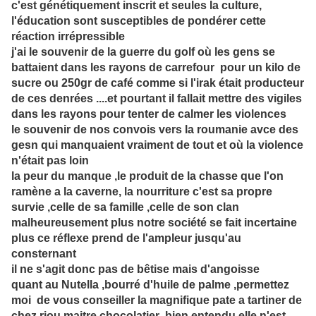
c'est génétiquement inscrit et seules la culture,
l'éducation sont susceptibles de pondérer cette
réaction irrépressible
j'ai le souvenir de la guerre du golf où les gens se
battaient dans les rayons de carrefour pour un kilo de
sucre ou 250gr de café comme si l'irak était producteur
de ces denrées ....et pourtant il fallait mettre des vigiles
dans les rayons pour tenter de calmer les violences
le souvenir de nos convois vers la roumanie avce des
gesn qui manquaient vraiment de tout et où la violence
n'était pas loin
la peur du manque ,le produit de la chasse que l'on
ramène a la caverne, la nourriture c'est sa propre
survie ,celle de sa famille ,celle de son clan
malheureusement plus notre société se fait incertaine
plus ce réflexe prend de l'ampleur jusqu'au
consternant
il ne s'agit donc pas de bêtise mais d'angoisse
quant au Nutella ,bourré d'huile de palme ,permettez
moi de vous conseiller la magnifique pate a tartiner de
chez riou maitre chocolatier ,bien entendu elle n'est