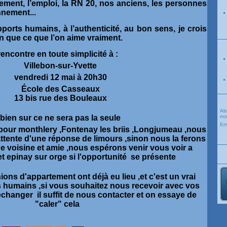
ement, l’emploi, la RN 20, nos anciens, les personnes
nnement...
ports humains, à l’authenticité, au bon sens, je crois
n que ce que l’on aime vraiment.
ncontre en toute simplicité à :
Villebon-sur-Yvette
vendredi 12 mai à 20h30
École des Casseaux
13 bis rue des Bouleaux
Ab
bien sur ce ne sera pas la seule
nou
Em
 pour monthlery ,Fontenay les briis ,Longjumeau ,nous
tente d'une réponse de limours ,sinon nous la ferons
voisine et amie ,nous espérons venir vous voir a
 et epinay sur orge si l'opportunité se présente
ns d'appartement ont déjà eu lieu ,et c'est un vrai
 humains ,si vous souhaitez nous recevoir avec vos
changer il suffit de nous contacter et on essaye de
"caler" cela