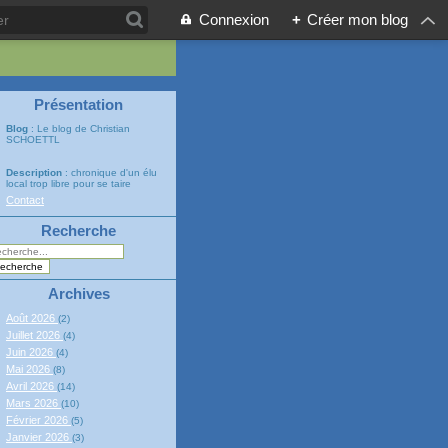
Connexion
+
Créer mon blog
Présentation
Blog
: Le blog de Christian
SCHOETTL
Description
: chronique d'un élu
local trop libre pour se taire
Contact
Recherche
Archives
Août 2026
(2)
Juillet 2026
(4)
Juin 2026
(4)
Mai 2026
(8)
Avril 2026
(14)
Mars 2026
(10)
Février 2026
(5)
Janvier 2026
(3)