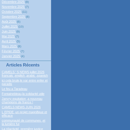
Décembre 2025
(9)
Novembre 2025
(7)
Octobre 2025
(11)
Septembre 2025
(8)
Août 2025
(6)
Juillet 2025
(10)
Juin 2025
(9)
Mai 2025
(7)
Avril 2025
(5)
Mars 2025
(8)
Février 2025
(7)
Janvier 2025
(4)
Articles Récents
CAMELS ' S NEWS juillet 2026
francais ,english ,arabic ,spanish
ici cela brule,le var entre enfer et
paradis
Le feu a Taradeau
Fontainebleau,la solidarité utile
Janvry equitation ,a nouveau
champions de france !
CAMELS NEWS JUIN 2026
L EPIDE ,un projet magnifique et
efficace
communauté de communes ,et
la lumière fut
La réactivité, première justice