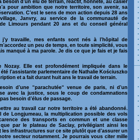
 besoin d’un élu de terrain, réactif, honnête, au casier
 n’a pour ambition que notre territoire, son avenir, sa
réservation. C’est le sens de mon action depuis 28 ans
illage, Janvry, au service de la communauté de
e Limours pendant 20 ans et du conseil général
s, j’y travaille, mes enfants sont nés à l’hôpital de
’accordez un peu de temps, en toute simplicité, vous
ais manqué à ma parole. Je dis ce que je fais et je fais
e Nozay. Elle est profondément impliquée dans le
été l’assistante parlementaire de Nathalie Kościuszko
iption et a fait durant huit ans le travail de terrain.
soin d’une “parachutée“ venue de paris, ni d’un
sse avec la justice, sous le coup de condamnations
pas besoin d’élus de passage.
re au travail car notre territoire a été abandonné.
l de Longjumeau, la multiplication possible des vols
a carence des transports en commun et une classe
 que par le plateau de Saclay, privilégiant ainsi les
les infrastructures sur ce site plutôt que d’assurer un
notre secteur notamment. Je pourrais vous citer mille