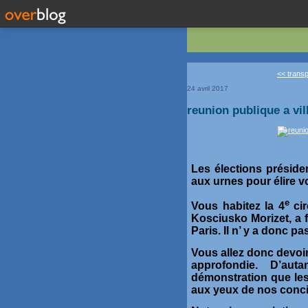
<< trans
24 avril 2017
reunion publique a vil
Les élections préside
aux urnes pour élire v
e
Vous habitez la 4
cir
Kosciusko Morizet, a fa
Paris. Il n’ y a donc p
Vous allez donc devoir
approfondie. D’auta
démonstration que les 
aux yeux de nos conci