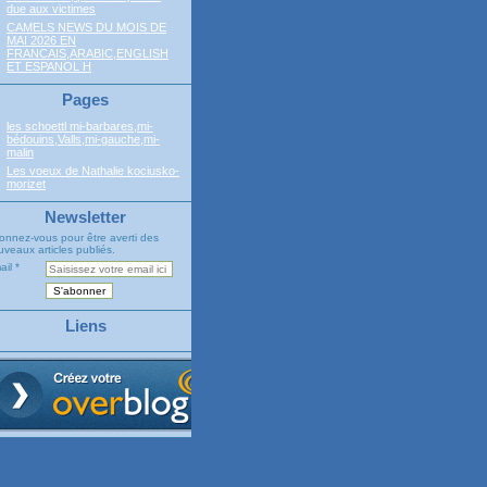
due aux victimes
CAMELS NEWS DU MOIS DE
MAI 2026 EN
FRANCAIS,ARABIC,ENGLISH
ET ESPANOL H
Pages
les schoettl mi-barbares,mi-
bédouins,Valls,mi-gauche,mi-
malin
Les voeux de Nathalie kociusko-
morizet
Newsletter
onnez-vous pour être averti des
veaux articles publiés.
ail
Liens