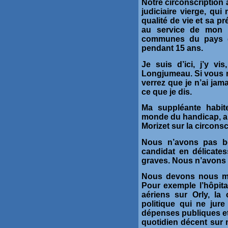
Notre circonscription a
judiciaire vierge, qui
qualité de vie et sa p
au service de mon v
communes du pays d
pendant 15 ans.
Je suis d’ici, j’y vi
Longjumeau. Si vous m
verrez que je n’ai jam
ce que je dis.
Ma suppléante habit
monde du handicap, a 
Morizet sur la circonscr
Nous n’avons pas be
candidat en délicate
graves. Nous n’avons 
Nous devons nous mett
Pour exemple l’hôpita
aériens sur Orly, l
politique qui ne jure
dépenses publiques et 
quotidien décent sur 