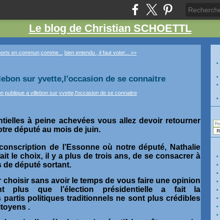
Le blog de Christian SCHOETTL
ports en commun,comme...
bien entendu , il faut voter... >>
lebon sur yvette,l'occasion de se connaitre
ntielles à peine achevées vous allez devoir retourner
otre député au mois de juin.
conscription de l’Essonne où notre député, Nathalie
it le choix, il y a plus de trois ans, de se consacrer à
as de député sortant.
 choisir sans avoir le temps de vous faire une opinion
nt plus que l’élection présidentielle a fait la
partis politiques traditionnels ne sont plus crédibles
toyens .