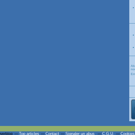
Ab
nou
Em
Top articles
Contact
Signaler un abus
C.G.U.
Cookies
Overblog