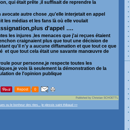
, qui était prête ,il suffisait de reprendre la
 avocate autre chose ,qu'elle interjetait en appel
t les médias et les fans là où elle voulait
assignation,plus d'appel ....
es les injures ,les menaces que j'ai reçues étaient
enchon craignaient plus que tout une décision de
estant qu'il n'y a aucune diffamation et que tout ce que
ouvé et que tout cela était une savante manœuvre de
 roule pour personne,je respecte toutes les
ques,je vois là seulement la démonstration de la
ulation de l'opinion publique
Repost
0
Published by Christian SCHOETTL
es ou le bonheur des rites...
le plessis saint thibaud >>