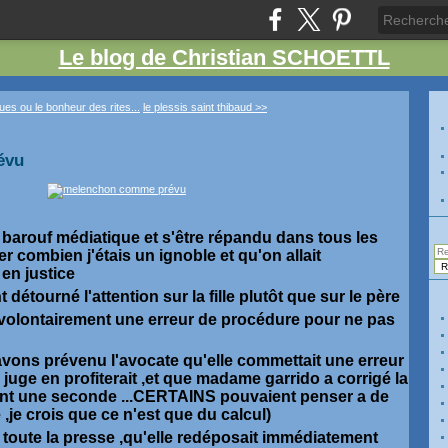
Le blog de Christian SCHOETTL
es ou le bonheur des rites...
le plessis saint thibaud >>
évu
ai barouf médiatique et s'être répandu dans tous les
r combien j'étais un ignoble et qu'on allait
 en justice
étourné l'attention sur la fille plutôt que sur le père
volontairement une erreur de procédure pour ne pas
avons prévenu l'avocate qu'elle commettait une erreur
 juge en profiterait ,et que madame garrido a corrigé la
nt une seconde ...CERTAINS pouvaient penser a de
,je crois que ce n'est que du calcul)
toute la presse ,qu'elle redéposait immédiatement