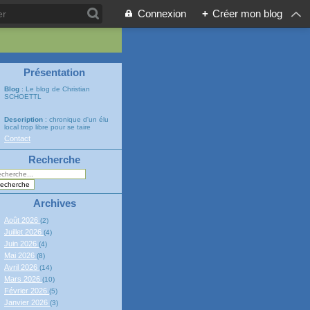
Connexion
+
Créer mon blog
Présentation
Blog
: Le blog de Christian
SCHOETTL
Description
: chronique d'un élu
local trop libre pour se taire
Contact
Recherche
Archives
Août 2026
(2)
Juillet 2026
(4)
Juin 2026
(4)
Mai 2026
(8)
Avril 2026
(14)
Mars 2026
(10)
Février 2026
(5)
Janvier 2026
(3)