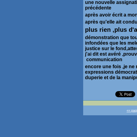
une nouvelle assignation
précédente
après avoir écrit a mon
après qu'elle ait condui
plus rien ,plus d'
démonstration que tout
infondées que les mel
justice sur le fond,att
j'ai dit est avéré ,pr
communication
encore une fois ,je ne
expressions démocrati
duperie et de la manip
<< paqu