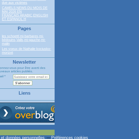
due aux victimes
CAMELS NEWS DU MOIS DE
MAI 2026 EN
FRANCAIS,ARABIC,ENGLISH
ET ESPANOL H
Pages
les schoettl mi-barbares,mi-
bédouins,Valls,mi-gauche,mi-
malin
Les voeux de Nathalie kociusko-
morizet
Newsletter
onnez-vous pour être averti des
veaux articles publiés.
ail
Liens
 et données personnelles
Préférences cookies