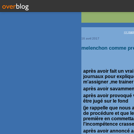
<< paqu
16 avril 2017
melenchon comme pr
après avoir fait un vr
journaux pour explique
m'assigner ,me trainer
après avoir savamment d
après avoir provoqué 
être jugé sur le fond
(je rappelle que nous 
de procédure et que le
première en commetta
l'incompétence crasse 
après avoir annoncé a 