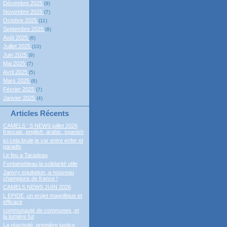
Décembre 2025
(9)
Novembre 2025
(7)
Octobre 2025
(11)
Septembre 2025
(8)
Août 2025
(6)
Juillet 2025
(10)
Juin 2025
(9)
Mai 2025
(7)
Avril 2025
(5)
Mars 2025
(8)
Février 2025
(7)
Janvier 2025
(4)
Articles Récents
CAMELS ' S NEWS juillet 2026
francais ,english ,arabic ,spanish
ici cela brule,le var entre enfer et
paradis
Le feu a Taradeau
Fontainebleau,la solidarité utile
Janvry equitation ,a nouveau
champions de france !
CAMELS NEWS JUIN 2026
L EPIDE ,un projet magnifique et
efficace
communauté de communes ,et
la lumière fut
La réactivité, première justice