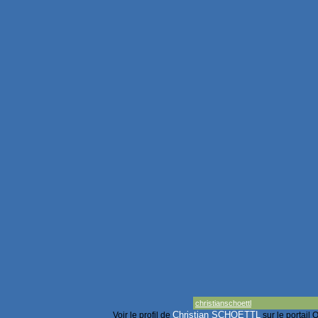
christianschoettl
Christian SCHOETTL
Voir le profil de
sur le portail 