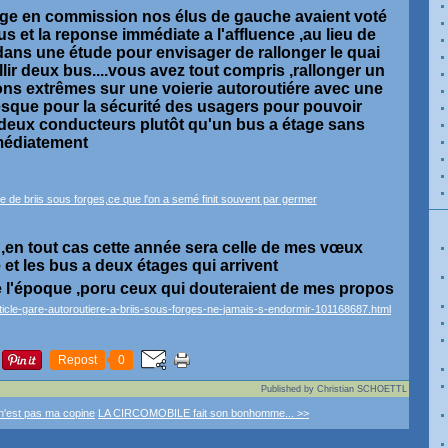
age en commission nos élus de gauche avaient voté
us et la reponse immédiate a l'affluence ,au lieu de
er dans une étude pour envisager de rallonger le quai
llir deux bus....vous avez tout compris ,rallonger un
ons extrêmes sur une voierie autoroutiére avec une
que pour la sécurité des usagers pour pouvoir
deux conducteurs plutôt qu'un bus a étage sans
mmédiatement
 ,en tout cas cette année sera celle de mes vœux
 et les bus a deux étages qui arrivent
e l'époque ,poru ceux qui douteraient de mes propos
rticle-gare-autoroutiere-a-briis-sous-forges-ne-jamais-s-endormir-101168687.html
Repost
0
Published by Christian SCHOETTL
n'est pas ma copine
LA CIRCOMOBILE fait son bonhomme... >>