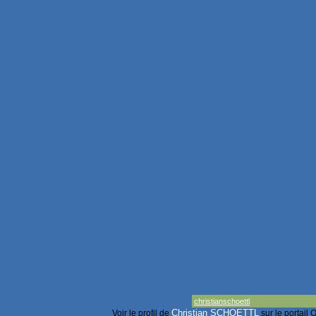
christianschoettl
Christian SCHOETTL
Voir le profil de
sur le portail 