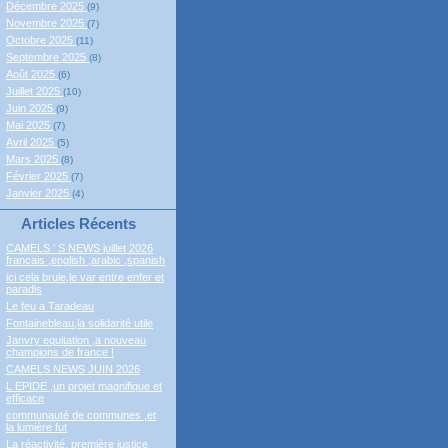
Décembre 2025
(9)
Novembre 2025
(7)
Octobre 2025
(11)
Septembre 2025
(8)
Août 2025
(6)
Juillet 2025
(10)
Juin 2025
(9)
Mai 2025
(7)
Avril 2025
(5)
Mars 2025
(8)
Février 2025
(7)
Janvier 2025
(4)
Articles Récents
CAMELS ' S NEWS juillet 2026
francais ,english ,arabic ,spanish
ici cela brule,le var entre enfer et
paradis
Le feu a Taradeau
Fontainebleau,la solidarité utile
Janvry equitation ,a nouveau
champions de france !
CAMELS NEWS JUIN 2026
L EPIDE ,un projet magnifique et
efficace
communauté de communes ,et
la lumière fut
La réactivité, première justice