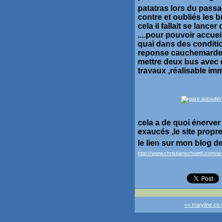
patatras lors du pass
contre et oubliés les b
cela il fallait se lanc
....pour pouvoir accuei
quai dans des conditi
reponse cauchemardes
mettre deux bus avec 
travaux ,réalisable i
cela a de quoi énerver
exaucés ,le site propre
le lien sur mon blog d
http://www.christianschoettl.com/a
<< maryline ce 