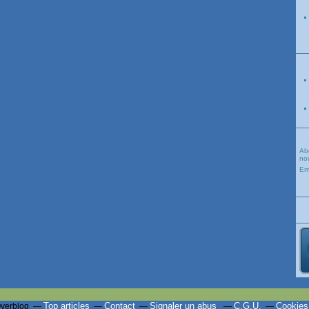
Ab
nou
Em
Top articles
Contact
Signaler un abus
C.G.U.
Cookies
Overblog