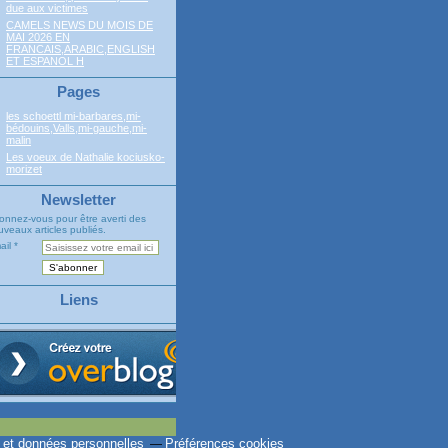
due aux victimes
CAMELS NEWS DU MOIS DE
MAI 2026 EN
FRANCAIS,ARABIC,ENGLISH
ET ESPANOL H
Pages
les schoettl mi-barbares,mi-
bédouins,Valls,mi-gauche,mi-
malin
Les voeux de Nathalie kociusko-
morizet
Newsletter
onnez-vous pour être averti des
veaux articles publiés.
ail
Liens
 et données personnelles
Préférences cookies