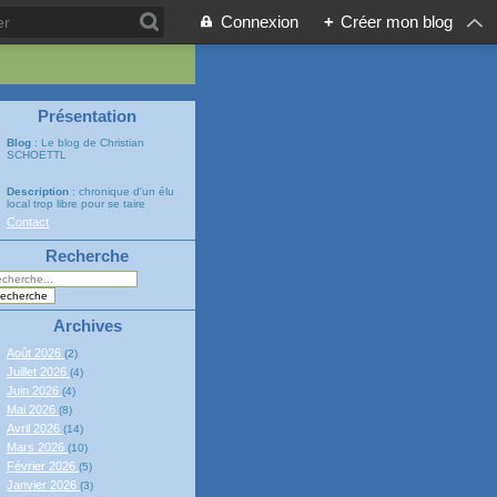
Connexion
+
Créer mon blog
Présentation
Blog
: Le blog de Christian
SCHOETTL
Description
: chronique d'un élu
local trop libre pour se taire
Contact
Recherche
Archives
Août 2026
(2)
Juillet 2026
(4)
Juin 2026
(4)
Mai 2026
(8)
Avril 2026
(14)
Mars 2026
(10)
Février 2026
(5)
Janvier 2026
(3)