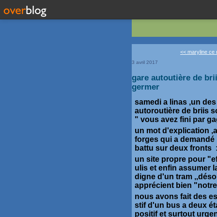
<< maryline ce 
3 avril 2017
gare autoutière de bri
germer
samedi a linas ,un des
autoroutière de briis 
" vous avez fini par ga
un mot d'explication ,a
forges qui a demandé 
battu sur deux fronts 
un site propre pour "e
ulis et enfin assumer l
digne d'un tram ,,déso
apprécient bien "notre"
nous avons fait des es
stif d'un bus a deux ét
positif et surtout urge