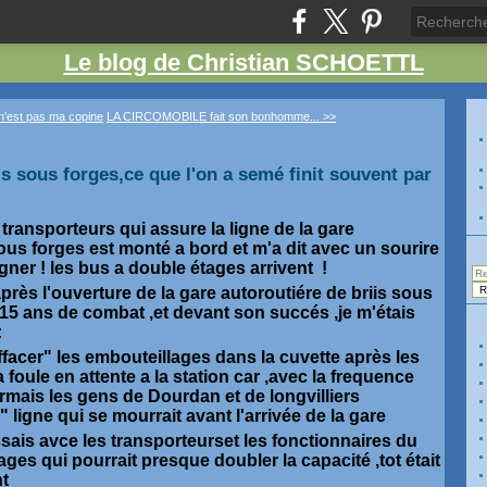
Le blog de Christian SCHOETTL
n'est pas ma copine
LA CIRCOMOBILE fait son bonhomme... >>
is sous forges,ce que l'on a semé finit souvent par
 transporteurs qui assure la ligne de la gare
sous forges est monté a bord et m'a dit avec un sourire
gner ! les bus a double étages arrivent !
près l'ouverture de la gare autoroutiére de briis sous
15 ans de combat ,et devant son succés ,je m'étais
:
ffacer" les embouteillages dans la cuvette après les
a foule en attente a la station car ,avec la frequence
rmais les gens de Dourdan et de longvilliers
 ligne qui se mourrait avant l'arrivée de la gare
sais avce les transporteurset les fonctionnaires du
ages qui pourrait presque doubler la capacité ,tot était
nt