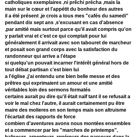
catholiques exemplaires ,ni prêchi précha ,mais la
main sur le cœur et l'appétit du bonheur des autres
il a été présent ,je crois a tous mes "cafés du samedi"
pendant dix sept ans ,s'excusant en cas d'absence
,par amitié mais surtout parce qu'il avait compris qu'on
y parlait vrai et c'est ce qui comptait pour lui
généralement il arrivait avec son tabouret de marcheur
et posait son grand corps avec la satisfaction du
randonneur qui arrive a l'étape
si quelqu'un pouvait incarner l'intérêt général hors de
tout débat partisan c'est bien lui
a l'église ,j'ai entendu une bien belle messe et des
prêtres qui exprimaient un amour et une amitié
véritables loin des sermons formatés
certains aurait pu dire qu'il était naïf tant il se refusait a
voir le mal chez l'autre, il aurait certainement pu être
maire des molieres en son temps mais son altruisme
l'écartait des rapports de force
combien d'aventures avons nous montées ensembles
et a commencer par les "marches de printemps",
baliseurs ,arpenteurs ,repéreurs des parcours dans la