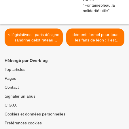
< législatives : paris désigne
démenti formel pour tous
sandrine gelot rateau
les fans de léon : il est
comme candidate pour la 4
vivant ! >
CIRCONSCRIPTION
Hébergé par Overblog
Top articles
Pages
Contact
Signaler un abus
C.G.U.
Cookies et données personnelles
Préférences cookies