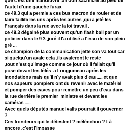
que c'est une manœuvre ,un don sacrificiel au pied de
l'autel d'une gauche furax
ce 49.3 qui a permis a ces bus macron de rouler et de
faire faillite les uns après les autres ,qui a jeté les
Français dans la rue avec la loi travail ,
ce 49.3 dégainé plus souvent qu'un flash ball par un
policier dans le 9.3 ,juré il l'a utilisé a l'insu de son plein
gré ...
ce champion de la communication jette son va tout car
si quelqu'un avale cela ,ils avaleront le reste
,tout n'est qu'image comme ce jour où il fallait qu'il
pose devant les télés a Longjumeau après les
inondations mais qu'il n'y avait plus d'eau..... et que
nos sapeurs pompiers ont du revenir avec le matériel
et pomper des caves pour remettre un peu d'eau dans
la rue derrière le premier ministre et devant les
caméras .....
Avec quels députés manuel valls pourrait il gouverner
?
Ces frondeurs qui le détestent ? mélénchon ? Là
encore ,c'est l'impasse