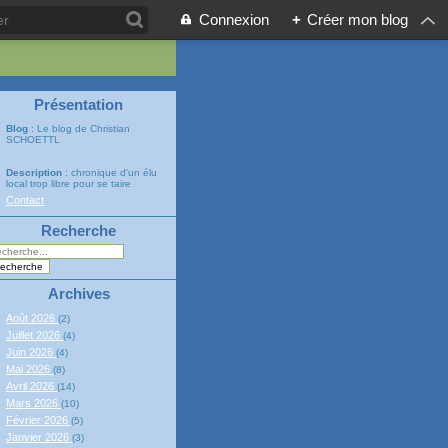
Connexion
+
Créer mon blog
Présentation
Blog
: Le blog de Christian
SCHOETTL
Description
: chronique d'un élu
local trop libre pour se taire
Contact
Recherche
Archives
Août 2026
(2)
Juillet 2026
(4)
Juin 2026
(4)
Mai 2026
(8)
Avril 2026
(14)
Mars 2026
(10)
Février 2026
(5)
Janvier 2026
(3)