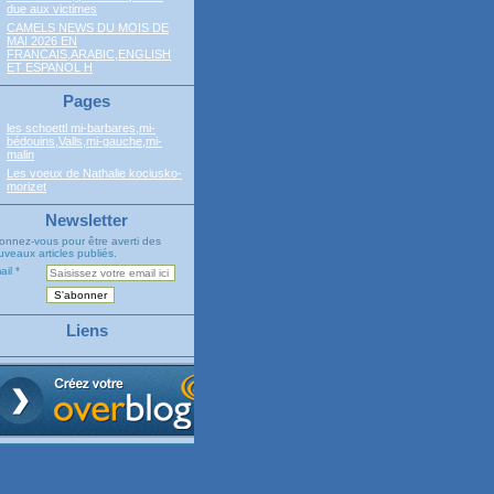
due aux victimes
CAMELS NEWS DU MOIS DE
MAI 2026 EN
FRANCAIS,ARABIC,ENGLISH
ET ESPANOL H
Pages
les schoettl mi-barbares,mi-
bédouins,Valls,mi-gauche,mi-
malin
Les voeux de Nathalie kociusko-
morizet
Newsletter
onnez-vous pour être averti des
veaux articles publiés.
ail
Liens