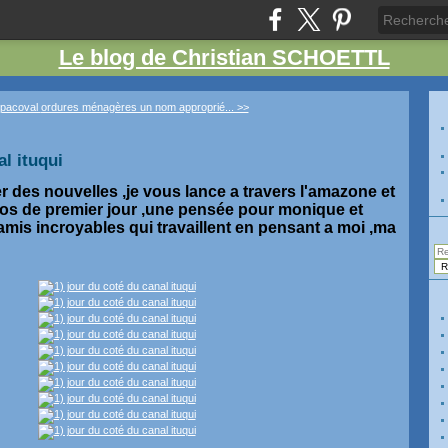
Le blog de Christian SCHOETTL
 pacoval
ordures ménagères un nom approprié... >>
al ituqui
er des nouvelles ,je vous lance a travers l'amazone et
os de premier jour ,une pensée pour monique et
amis incroyables qui travaillent en pensant a moi ,ma