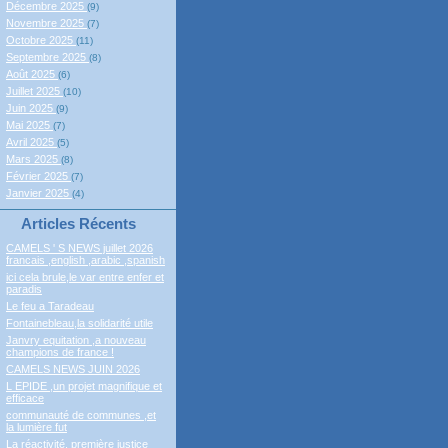
Décembre 2025
(9)
Novembre 2025
(7)
Octobre 2025
(11)
Septembre 2025
(8)
Août 2025
(6)
Juillet 2025
(10)
Juin 2025
(9)
Mai 2025
(7)
Avril 2025
(5)
Mars 2025
(8)
Février 2025
(7)
Janvier 2025
(4)
Articles Récents
CAMELS ' S NEWS juillet 2026
francais ,english ,arabic ,spanish
ici cela brule,le var entre enfer et
paradis
Le feu a Taradeau
Fontainebleau,la solidarité utile
Janvry equitation ,a nouveau
champions de france !
CAMELS NEWS JUIN 2026
L EPIDE ,un projet magnifique et
efficace
communauté de communes ,et
la lumière fut
La réactivité, première justice