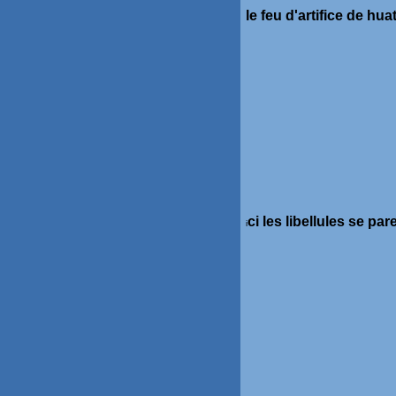
le feu d'artifice de h
ci les libellules se p
i