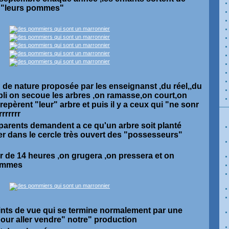
er "leurs pommes"
 de nature proposée par les enseignanst ,du réel,,du
établi on secoue les arbres ,on ramasse,on court,on
 repèrent "leur" arbre et puis il y a ceux qui "ne sonr
rrrrrr
 parents demandent a ce qu'un arbre soit planté
er dans le cercle très ouvert des "possesseurs"
r de 14 heures ,on grugera ,on pressera et on
pommes
oints de vue qui se termine normalement par une
 pour aller vendre" notre" production