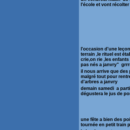
l'école et vont récolt
l'occasion d'une leçon
terrain ,le rituel est 
crie,on rie ,les enfants
pas nés a janvry" grrrr
il nous arrive que des
malgré tout pour rentr
d'arbres a janvry
demain samedi a parti
dégustera le jus de 
une fête a bien des p
tournée en petit train