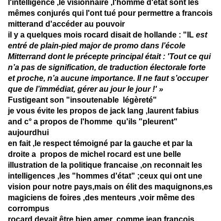
l'intelligence ,le visionnaire ,l'homme d'état sont les
mêmes conjurés qui l'ont tué pour permettre a francois
mitterand d'accéder au pouvoir
il y a quelques mois rocard disait de hollande : "IL
est
entré de plain-pied major de promo dans l’école
Mitterrand dont le précepte principal était : 'Tout ce qui
n’a pas de signification, de traduction électorale forte
et proche, n’a aucune importance. Il ne faut s’occuper
que de l’immédiat, gérer au jour le jour !' »
Fustigeant son "insoutenable légèreté"
je vous évite les propos de jack lang ,laurent fabius
and c° a propos de l'homme qu'ils "pleurent"
aujourdhui
en fait ,le respect témoigné par la gauche et par la
droite a propos de michel rocard est une belle
illustration de la politique francaise ,on reconnait les
intelligences ,les "hommes d'état" ;ceux qui ont une
vision pour notre pays,mais on élit des maquignons,es
magiciens de foires ,des menteurs ,voir même des
corrompus
rocard devait être bien amer ,comme jean francois