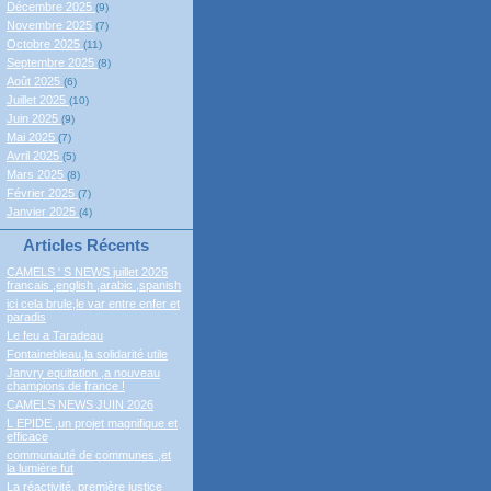
Décembre 2025
(9)
Novembre 2025
(7)
Octobre 2025
(11)
Septembre 2025
(8)
Août 2025
(6)
Juillet 2025
(10)
Juin 2025
(9)
Mai 2025
(7)
Avril 2025
(5)
Mars 2025
(8)
Février 2025
(7)
Janvier 2025
(4)
Articles Récents
CAMELS ' S NEWS juillet 2026
francais ,english ,arabic ,spanish
ici cela brule,le var entre enfer et
paradis
Le feu a Taradeau
Fontainebleau,la solidarité utile
Janvry equitation ,a nouveau
champions de france !
CAMELS NEWS JUIN 2026
L EPIDE ,un projet magnifique et
efficace
communauté de communes ,et
la lumière fut
La réactivité, première justice