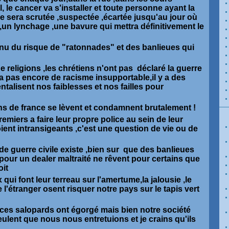
, le cancer va s'installer et toute personne ayant la
le sera scrutée ,suspectée ,écartée jusqu'au jour où
,un lynchage ,une bavure qui mettra définitivement le
enu du risque de "ratonnades" et des banlieues qui
de religions ,les chrétiens n'ont pas déclaré la guerre
a pas encore de racisme insupportable,il y a des
talisent nos faiblesses et nos failles pour
ns de france se lèvent et condamnent brutalement !
premiers a faire leur propre police au sein de leur
ent intransigeants ,c'est une question de vie ou de
 de guerre civile existe ,bien sur que des banlieues
pour un dealer maltraité ne rêvent pour certains que
oit
qui font leur terreau sur l'amertume,la jalousie ,le
e l'étranger osent risquer notre pays sur le tapis vert
 ces salopards ont égorgé mais bien notre société
veulent que nous nous entretuions et je crains qu'ils