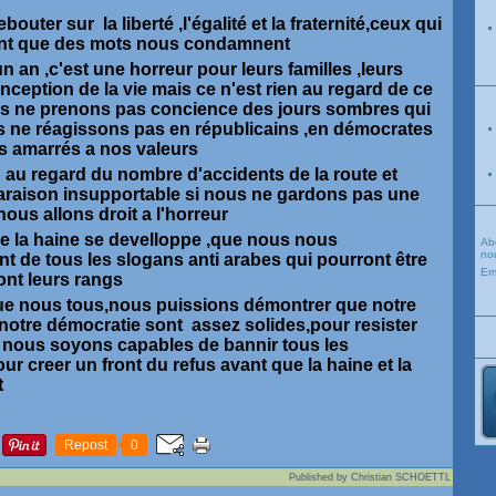
ebouter sur la liberté ,l'égalité et la fraternité,ceux qui
ont que des mots nous condamnent
n an ,c'est une horreur pour leurs familles ,leurs
ception de la vie mais ce n'est rien au regard de ce
us ne prenons pas concience des jours sombres qui
s ne réagissons pas en républicains ,en démocrates
as amarrés a nos valeurs
n au regard du nombre d'accidents de la route et
raison insupportable si nous ne gardons pas une
us allons droit a l'horreur
ue la haine se develloppe ,que nous nous
Ab
nou
ent de tous les slogans anti arabes qui pourront être
Em
ront leurs rangs
ir que nous tous,nous puissions démontrer que notre
 ,notre démocratie sont assez solides,pour resister
 nous soyons capables de bannir tous les
 creer un front du refus avant que la haine et la
t
Repost
0
Published by Christian SCHOETTL