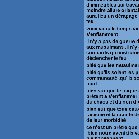
d'immeubles ,au travail
moindre allure orienta
aura lieu un dérapage 
feu
voici venu le temps v
s'enflamment
il n'y a pas de guerre 
aux musulmans ,il n'y 
connards qui instrumen
déclencher le feu
pitié que les musulma
pitié qu'ils soient les 
communauté ,qu'ils soi
mort
bien sur que le risque
prêtent a s'enflammer 
du chaos et du non dr
bien sur que tous ceux 
racisme et la crainte d
de leur morbidité
ce n'est un prêtre que
,bien notre avenir,ils 
n'y parviennent