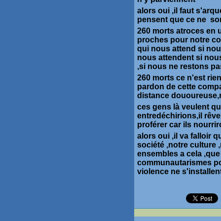
alors oui ,il faut s'arqu
pensent que ce ne s
260 morts atroces en u
proches pour notre con
qui nous attend si no
nous attendent si nou
,si nous ne restons p
260 morts ce n'est rie
pardon de cette compa
distance dououreuse,no
ces gens là veulent q
entredéchirions,il rêv
proférer car ils nourri
alors oui ,il va fallo
société ,notre culture
ensembles a cela ,que
communautarismes pour
violence ne s'installen