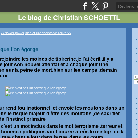
Le blog de Christian SCHOETTL
<< flower power
nice et l'inconcevable arrive >>
 que l'on égorge
ejoindre les moines de tibirerine,je l'ai écrit ,il y a
 jour son nouvel attentat et a chaque jour une
ien sur la peine de mort,bien sur les camps ,demain
ture
eur rend fou,irrationnel et envoie les moutons dans un
ns le risque majeur d'être des moutons ,de sacrifier
de l'instinct primaire
 c'est un mot inclus dans le mot terrorisme ,terreur et
s hommes politiques vont courrir après le mistigri de la
s que chaque jour,dans la rue ,dans les cours