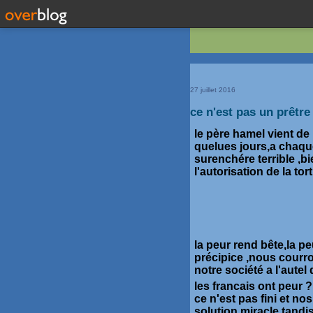
27 juillet 2016
ce n'est pas un prêtre
le père hamel vient de r
quelues jours,a chaque
surenchére terrible ,b
l'autorisation de la tor
la peur rend bête,la p
précipice ,nous courro
notre société a l'autel 
les francais ont peur ?
ce n'est pas fini et no
solution miracle tandi