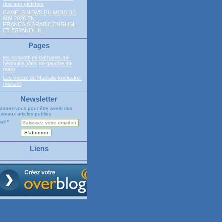
due aux victimes
CAMELS NEWS DU MOIS DE
MAI 2026 EN
FRANCAIS,ARABIC,ENGLISH
ET ESPANOL H
Pages
les schoettl mi-barbares,mi-
bédouins,Valls,mi-gauche,mi-
malin
Les voeux de Nathalie kociusko-
morizet
Newsletter
onnez-vous pour être averti des
veaux articles publiés.
ail
Liens