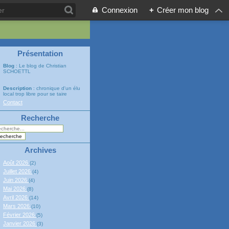
Connexion
+
Créer mon blog
Présentation
Blog
: Le blog de Christian
SCHOETTL
Description
: chronique d'un élu
local trop libre pour se taire
Contact
Recherche
Archives
Août 2026
(2)
Juillet 2026
(4)
Juin 2026
(4)
Mai 2026
(8)
Avril 2026
(14)
Mars 2026
(10)
Février 2026
(5)
Janvier 2026
(3)